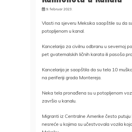
9. februar 2023.
Vlasti na sjeveru Meksika saopštile su da s
potopljenom u kanal.
Kancelarija za civilnu odbranu u severnoj p
pet gvatemalskih ličnih karata ili pasoša p
Kancelarija je saopštila da su tela 10 mušk
na periferiji grada Montereja.
Neka tela pronađena su u potopljenom vozilu
završio u kanalu.
Migranti iz Centralne Amerike često putuju 
nesreće u kojima su učestvovala vozila koja