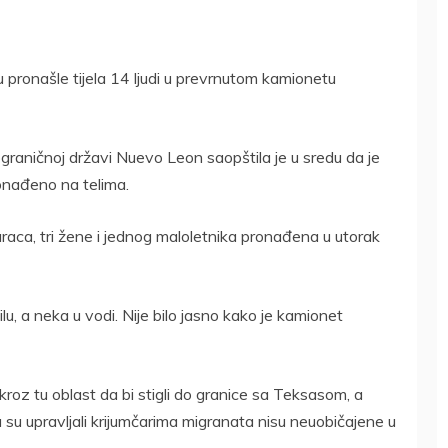
u pronašle tijela 14 ljudi u prevrnutom kamionetu
ograničnoj državi Nuevo Leon saopštila je u sredu da je
ronađeno na telima.
araca, tri žene i jednog maloletnika pronađena u utorak
, a neka u vodi. Nije bilo jasno kako je kamionet
kroz tu oblast da bi stigli do granice sa Teksasom, a
 su upravljali krijumčarima migranata nisu neuobičajene u