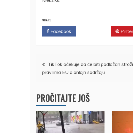
Meksiku.
SHARE
Facebook
Twitter
Pinte
Kretanje
TikTok očekuje da će biti podložan strož
pravilima EU o onlajn sadržaju
članka
PROČITAJTE JOŠ