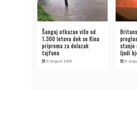
Šangaj otkazao više od
Britan
1.300 letova dok se Kina
progla
priprema za dolazak
stanje
tajfuna
ljudi b
9. avgust 2026.
9. avgu