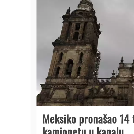
Meksiko pronašao 14 
kamionetu u kanalu