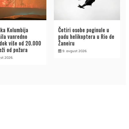
ska Kolumbija
Četiri osobe poginule u
sila vanredno
padu helikoptera u Rio de
 dok više od 20.000
Žaneiru
ježi od požara
9. avgust 2026.
st 2026.