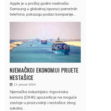
Apple je u prošloj godini nadmašio
Samsung u globalnoj isporuci pametnih
telefona, pokazuju podaci kompanije…
NJEMAČKOJ EKONOMIJI PRIJETE
NESTAŠICE
13. januar 2024.
Njemačka industrijsko-trgovinska
komora (DIHK) upozorila je na moguće
zastoje u proizvodnji i nestašice zbog
sukoba…