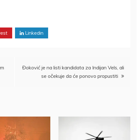
rest
Linkedin
im
Đoković je na listi kandidata za Indijan Vels, ali
se očekuje da će ponovo propustiti