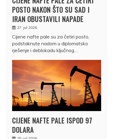
CIJENE NAFTE PALE ZA ČETIRI
POSTO NAKON ŠTO SU SAD I
IRAN OBUSTAVILI NAPADE
27. jul 2026.
Cijene nafte pale su za četiri posto,
podstaknute nadom u diplomatsko
rješenje i deblokadu ključnog…
CIJENE NAFTE PALE ISPOD 97
DOLARA
25. jul 2026.