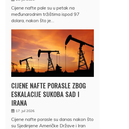
Cijene nafte pale su u petak na
međunarodnim tržištima ispod 97
dolara, nakon što je…
CIJENE NAFTE PORASLE ZBOG
ESKALACIJE SUKOBA SAD I
IRANA
17. jul 2026.
Cijene nafte porasle su danas nakon što
su Sjedinjene Američke Države i Iran