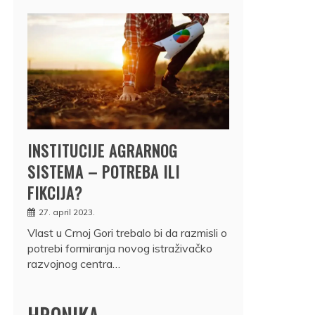
INSTITUCIJE AGRARNOG
SISTEMA – POTREBA ILI
FIKCIJA?
27. april 2023.
Vlast u Crnoj Gori trebalo bi da razmisli o
potrebi formiranja novog istraživačko
razvojnog centra…