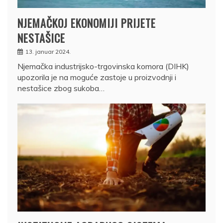
NJEMAČKOJ EKONOMIJI PRIJETE
NESTAŠICE
13. januar 2024.
Njemačka industrijsko-trgovinska komora (DIHK)
upozorila je na moguće zastoje u proizvodnji i
nestašice zbog sukoba…