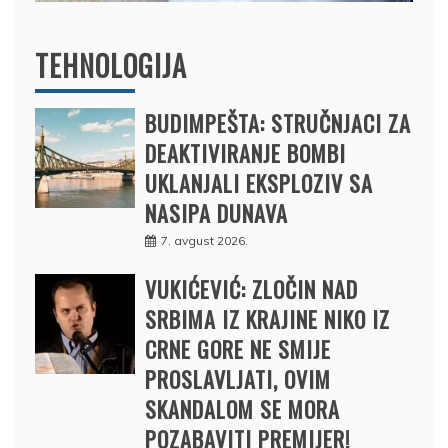
TEHNOLOGIJA
BUDIMPEŠTA: STRUČNJACI ZA
DEAKTIVIRANJE BOMBI
UKLANJALI EKSPLOZIV SA
NASIPA DUNAVA
7. avgust 2026.
VUKIĆEVIĆ: ZLOČIN NAD
SRBIMA IZ KRAJINE NIKO IZ
CRNE GORE NE SMIJE
PROSLAVLJATI, OVIM
SKANDALOM SE MORA
POZABAVITI PREMIJER!