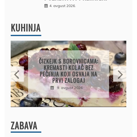
4. avgust 2026.
KUHINJA
KOLAČ S LIMUNOM I
SIROM: RECEPT ZA
KREMASTU POSLASTICU
KOJA SE TOPI U USTIMA
9. avgust 2026.
ZABAVA