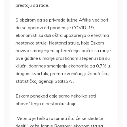
prestaju da rade.
S obzirom da se privreda Južne Afrike već bori
da se oporavi od pandemije COVID-19,
ekonomisti su dali oštra upozorenja o efektima
nestanka struje. Nestanci struje, koje Eskom
naziva smanjenjem opterećenja, počeli su ranije
ove godine u manje drastičnom stepenu i bili su
ključni doprinos smanjenju ekonomije za 0,7% u
drugom kvartalu, prema zvaničnoj južnoafričkoj
statističkoj agenciji StatsSA .
Eskom ponekad daje samo nekoliko sati
obaveštenja o nestanku struje.
„Veoma je teško razumeti šta će se sledeće
desiti“, kaže Jannie Rossouv, ekonomista sa