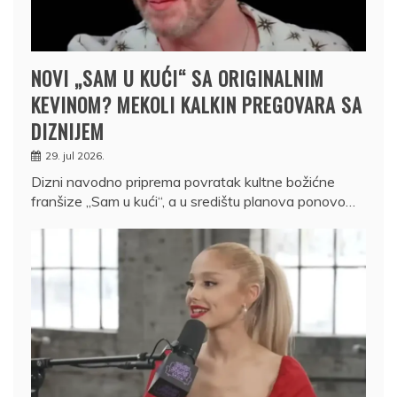
NOVI „SAM U KUĆI“ SA ORIGINALNIM
KEVINOM? MEKOLI KALKIN PREGOVARA SA
DIZNIJEM
29. jul 2026.
Dizni navodno priprema povratak kultne božićne
franšize „Sam u kući“, a u središtu planova ponovo…