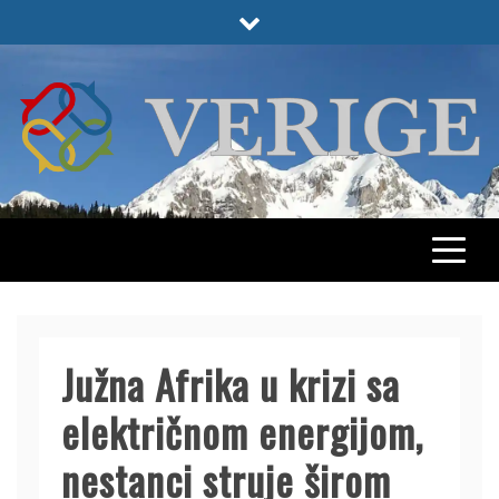
Skip
to
content
VERIGE
ODABRANO
Južna Afrika u krizi sa
električnom energijom,
nestanci struje širom