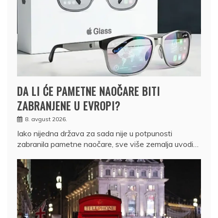
DA LI ĆE PAMETNE NAOČARE BITI
ZABRANJENE U EVROPI?
8. avgust 2026.
Iako nijedna država za sada nije u potpunosti
zabranila pametne naočare, sve više zemalja uvodi…