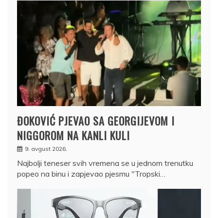
ĐOKOVIĆ PJEVAO SA GEORGIJEVOM I
NIGGOROM NA KANLI KULI
9. avgust 2026.
Najbolji teneser svih vremena se u jednom trenutku
popeo na binu i zapjevao pjesmu "Tropski…