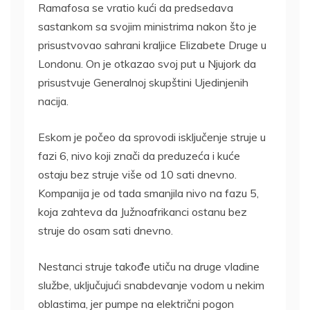
Ramafosa se vratio kući da predsedava
sastankom sa svojim ministrima nakon što je
prisustvovao sahrani kraljice Elizabete Druge u
Londonu. On je otkazao svoj put u Njujork da
prisustvuje Generalnoj skupštini Ujedinjenih
nacija.
Eskom je počeo da sprovodi isključenje struje u
fazi 6, nivo koji znači da preduzeća i kuće
ostaju bez struje više od 10 sati dnevno.
Kompanija je od tada smanjila nivo na fazu 5,
koja zahteva da Južnoafrikanci ostanu bez
struje do osam sati dnevno.
Nestanci struje takođe utiču na druge vladine
službe, uključujući snabdevanje vodom u nekim
oblastima, jer pumpe na električni pogon