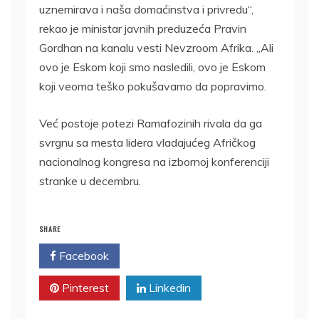
uznemirava i naša domaćinstva i privredu“,
rekao je ministar javnih preduzeća Pravin
Gordhan na kanalu vesti Nevzroom Afrika. „Ali
ovo je Eskom koji smo nasledili, ovo je Eskom
koji veoma teško pokušavamo da popravimo.
Već postoje potezi Ramafozinih rivala da ga
svrgnu sa mesta lidera vladajućeg Afričkog
nacionalnog kongresa na izbornoj konferenciji
stranke u decembru.
SHARE
Facebook
Twitter
Pinterest
Linkedin