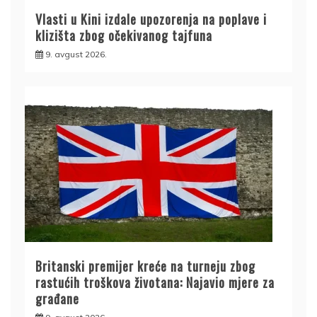
Vlasti u Kini izdale upozorenja na poplave i
klizišta zbog očekivanog tajfuna
9. avgust 2026.
Britanski premijer kreće na turneju zbog
rastućih troškova životana: Najavio mjere za
građane