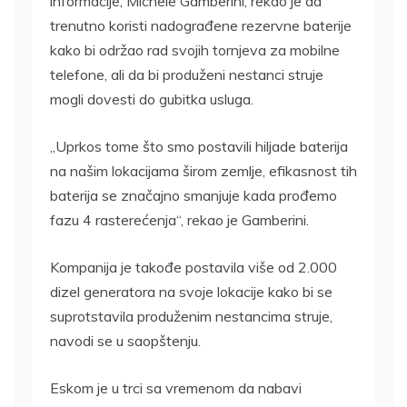
informacije, Michele Gamberini, rekao je da
trenutno koristi nadograđene rezervne baterije
kako bi održao rad svojih tornjeva za mobilne
telefone, ali da bi produženi nestanci struje
mogli dovesti do gubitka usluga.
„Uprkos tome što smo postavili hiljade baterija
na našim lokacijama širom zemlje, efikasnost tih
baterija se značajno smanjuje kada prođemo
fazu 4 rasterećenja“, rekao je Gamberini.
Kompanija je takođe postavila više od 2.000
dizel generatora na svoje lokacije kako bi se
suprotstavila produženim nestancima struje,
navodi se u saopštenju.
Eskom je u trci sa vremenom da nabavi