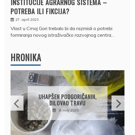
INSTITUCIJE AGRARNOG SISTEMA –
POTREBA ILI FIKCIJA?
27. april 2023.
Vlast u Crnoj Gori trebalo bi da razmisli o potrebi
formiranja novog istraživačko razvojnog centra…
HRONIKA
DRŽAVLJANIN RUSIJE
OSUMNJIČEN DA JE
PRODAO TUĐI BMW,
DRŽAVU NAPUSTIO
BRODOM
12. februar 2025.