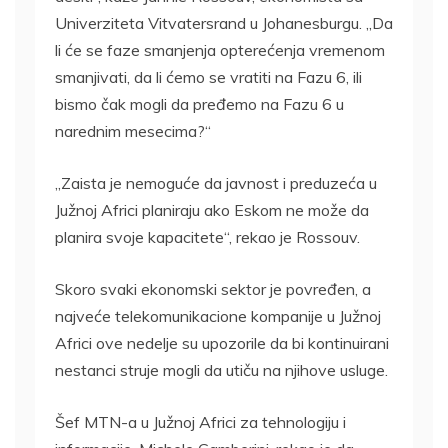
Univerziteta Vitvatersrand u Johanesburgu. „Da
li će se faze smanjenja opterećenja vremenom
smanjivati, da li ćemo se vratiti na Fazu 6, ili
bismo čak mogli da pređemo na Fazu 6 u
narednim mesecima?“
„Zaista je nemoguće da javnost i preduzeća u
Južnoj Africi planiraju ako Eskom ne može da
planira svoje kapacitete“, rekao je Rossouv.
Skoro svaki ekonomski sektor je povređen, a
najveće telekomunikacione kompanije u Južnoj
Africi ove nedelje su upozorile da bi kontinuirani
nestanci struje mogli da utiču na njihove usluge.
Šef MTN-a u Južnoj Africi za tehnologiju i