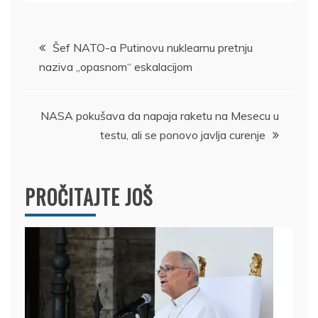
Kretanje
Šef NATO-a Putinovu nuklearnu pretnju
naziva „opasnom“ eskalacijom
članka
NASA pokušava da napaja raketu na Mesecu u
testu, ali se ponovo javlja curenje
PROČITAJTE JOŠ