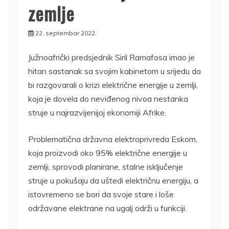
zemlje
22. septembar 2022.
Južnoafrički predsjednik Siril Ramafosa imao je
hitan sastanak sa svojim kabinetom u srijedu da
bi razgovarali o krizi električne energije u zemlji,
koja je dovela do neviđenog nivoa nestanka
struje u najrazvijenijoj ekonomiji Afrike.
Problematična državna elektroprivreda Eskom,
koja proizvodi oko 95% električne energije u
zemlji, sprovodi planirane, stalne isključenje
struje u pokušaju da uštedi električnu energiju, a
istovremeno se bori da svoje stare i loše
održavane elektrane na ugalj održi u funkciji.