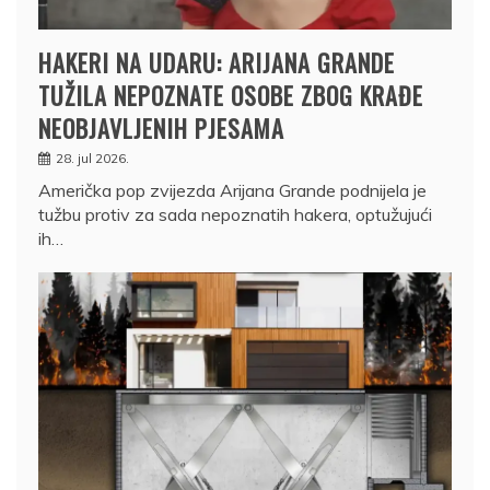
HAKERI NA UDARU: ARIJANA GRANDE
TUŽILA NEPOZNATE OSOBE ZBOG KRAĐE
NEOBJAVLJENIH PJESAMA
28. jul 2026.
Američka pop zvijezda Arijana Grande podnijela je
tužbu protiv za sada nepoznatih hakera, optužujući
ih…