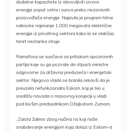
dodatne kapacitete iz obnovljivih izvora
energije poput vetra i sunca preko nezavisnih
proizvođača energije. Najavila je program hitne
nabavke najmanje 1.000 megavata električne
energije iz privatnog sektora kako bi se olakšao
teret nestanka struje.
Ramafosa se suočava sa pritiskom opozicionih
partija koje su ga pozvale da otpusti ministre
odgovorne za državna preduzeća i energetski
sektor. Njegova vlada se branila rekavši da je
preuzela nefunkcionalni Eskom, koji je bio u
središtu navoda o masovnoj korupciji u vladi
pod bivšim predsednikom Džejkobom Zumom.
„Zaista žalimo zbog načina na koji naše
snabdevanje energijom koja dolazi iz Eskom-a