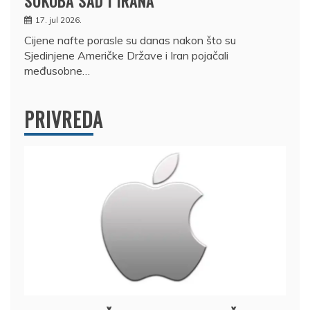
SUKOBA SAD I IRANA
17. jul 2026.
Cijene nafte porasle su danas nakon što su
Sjedinjene Američke Države i Iran pojačali
međusobne…
PRIVREDA