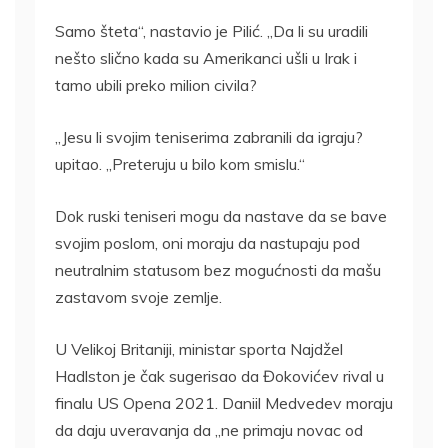
Samo šteta“, nastavio je Pilić. „Da li su uradili
nešto slično kada su Amerikanci ušli u Irak i
tamo ubili preko milion civila?
„Jesu li svojim teniserima zabranili da igraju?
upitao. „Preteruju u bilo kom smislu.“
Dok ruski teniseri mogu da nastave da se bave
svojim poslom, oni moraju da nastupaju pod
neutralnim statusom bez mogućnosti da mašu
zastavom svoje zemlje.
U Velikoj Britaniji, ministar sporta Najdžel
Hadlston je čak sugerisao da Đokovićev rival u
finalu US Opena 2021. Daniil Medvedev moraju
da daju uveravanja da „ne primaju novac od