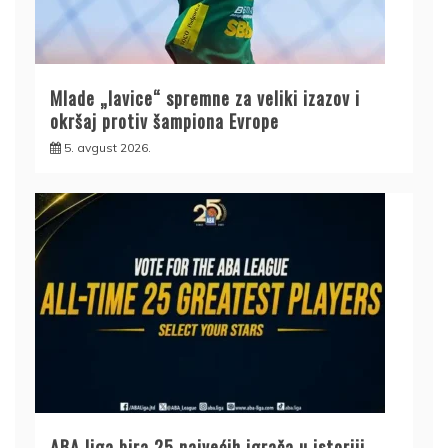
Mlade „lavice“ spremne za veliki izazov i
okršaj protiv šampiona Evrope
5. avgust 2026.
ABA liga bira 25 najvećih igrača u istoriji