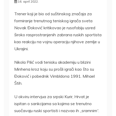
16. april 2022.
Trener koji je bio od suštinskog značaja za
formiranje trenutnog teniskog igrača sveta
Novak Đoković kritikovao je rusofobiju usred
široko rasprostranjenih zabrana ruskih sportista
kao reakciju na vojnu operaciju njihove zemlje u
Ukrajini.
Nikola Pilić vodi tenisku akademiju u blizini
Minhena kroz koju su prošli igrači kao što su
Đoković i pobednik Vimbldona 1991. Mihael
Štih.
U okviru intervjua za srpski Kurir, Hrvat je
ispitan o sankcijama sa kojima se trenutno
suočavaju ruski sportisti i nazvao ih „sramnim“.