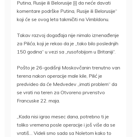
Putina, Rusije ili Belorusije [i] da neće davati
komentare podrške Putina, Rusije ili Belorusije“
koji će se ovog leta takmičiti na Vimbldonu.
Takav razvoj događaja nije nimalo iznenađenje
za Pilića, koji je rekao da je „tako bilo poslednjih
150 godina“ u vezi sa „rusofobijom u Britaniji“.
Pošto je 26-godišnji Moskovčanin trenutno van
terena nakon operacije male kile, Pilić je
predvideo da će Medvedev „imati problem“ da
se vrati na teren za Otvoreno prvenstvo
Francuske 22. maja.
„Kada nisi igrao mesec dana, potrebno ti je
toliko vremena posle operacije i još više da se
vratiš… Videli smo sada sa Noletom kako to