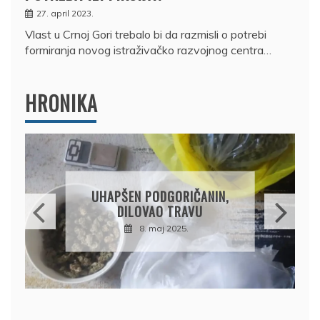
27. april 2023.
Vlast u Crnoj Gori trebalo bi da razmisli o potrebi
formiranja novog istraživačko razvojnog centra…
HRONIKA
DRŽAVLJANIN RUSIJE
OSUMNJIČEN DA JE
PRODAO TUĐI BMW,
DRŽAVU NAPUSTIO
BRODOM
12. februar 2025.