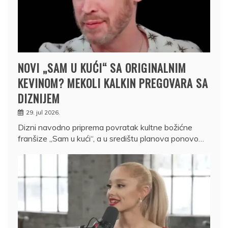
NOVI „SAM U KUĆI“ SA ORIGINALNIM
KEVINOM? MEKOLI KALKIN PREGOVARA SA
DIZNIJEM
29. jul 2026.
Dizni navodno priprema povratak kultne božićne
franšize „Sam u kući“, a u središtu planova ponovo…