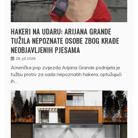
HAKERI NA UDARU: ARIJANA GRANDE
TUŽILA NEPOZNATE OSOBE ZBOG KRAĐE
NEOBJAVLJENIH PJESAMA
28. jul 2026.
Američka pop zvijezda Arijana Grande podnijela je
tužbu protiv za sada nepoznatih hakera, optužujući
ih…