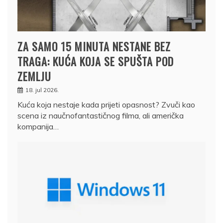
ZA SAMO 15 MINUTA NESTANE BEZ
TRAGA: KUĆA KOJA SE SPUŠTA POD
ZEMLJU
18. jul 2026.
Kuća koja nestaje kada prijeti opasnost? Zvuči kao
scena iz naučnofantastičnog filma, ali američka
kompanija…