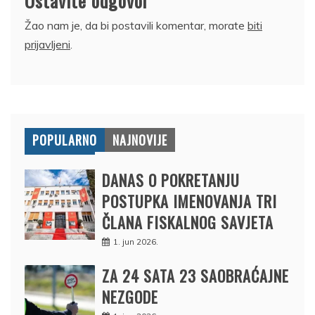
Ostavite odgovor
Žao nam je, da bi postavili komentar, morate
biti
prijavljeni
.
POPULARNO
NAJNOVIJE
DANAS O POKRETANJU
POSTUPKA IMENOVANJA TRI
ČLANA FISKALNOG SAVJETA
1. jun 2026.
ZA 24 SATA 23 SAOBRAĆAJNE
NEZGODE