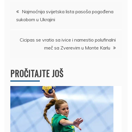
Kretanje
Najmoćnija svijetska lista pasoša pogođena
sukobom u Ukrajini
članka
Cicipas se vratio sa ivice i namestio polufinalni
meč sa Zverevim u Monte Karlu
PROČITAJTE JOŠ