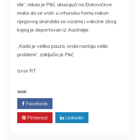
ide“, rekao je Pilić, ukazujući na Đokovićeve
muke da se vrati. u vrhunsku formu nakon
njegovog skandala sa vizama i vakcine zbog
kojeg je deportovan iz Australije.
„Kada je velika pauza, onda nastaju veliki
problemi“, zaključio je Pilić.
izvor RT
SHARE
Facebook
Twitter
Pinterest
Linkedin