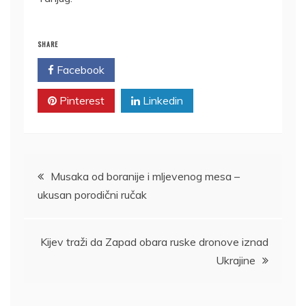
SHARE
Facebook
Twitter
Pinterest
Linkedin
Kretanje
Musaka od boranije i mljevenog mesa –
ukusan porodični ručak
članka
Kijev traži da Zapad obara ruske dronove iznad
Ukrajine