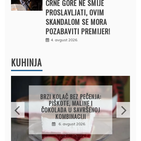
CRNE GORE NE SMIJE
PROSLAVLJATI, OVIM
SKANDALOM SE MORA
POZABAVITI PREMIJER!
4. avgust 2026.
KUHINJA
PAPRIKE SA MESOM I
PIRINČEM NA KAŠIKU:
SOČAN I JEDNOSTAVAN
RUČAK IZ JEDNE ŠERPE
7. avgust 2026.