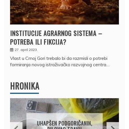
INSTITUCIJE AGRARNOG SISTEMA –
POTREBA ILI FIKCIJA?
27. april 2023.
Vlast u Crnoj Gori trebalo bi da razmisli o potrebi
formiranja novog istraživačko razvojnog centra…
HRONIKA
DRŽAVLJANIN RUSIJE
OSUMNJIČEN DA JE
PRODAO TUĐI BMW,