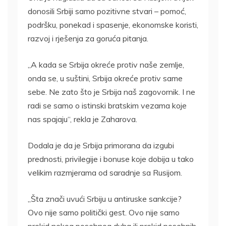
donosili Srbiji samo pozitivne stvari – pomoć,
podršku, ponekad i spasenje, ekonomske koristi,
razvoj i rješenja za goruća pitanja.
„A kada se Srbija okreće protiv naše zemlje,
onda se, u suštini, Srbija okreće protiv same
sebe. Ne zato što je Srbija naš zagovornik. I ne
radi se samo o istinski bratskim vezama koje
nas spajaju“, rekla je Zaharova.
Dodala je da je Srbija primorana da izgubi
prednosti, privilegije i bonuse koje dobija u tako
velikim razmjerama od saradnje sa Rusijom.
„Šta znači uvući Srbiju u antiruske sankcije?
Ovo nije samo politički gest. Ovo nije samo