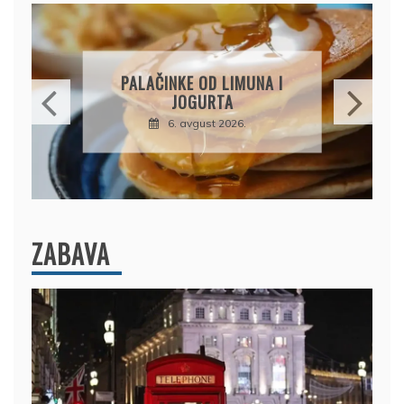
BRZI KOLAČ BEZ PEČENJA:
PIŠKOTE, MALINE I
ČOKOLADA U SAVRŠENOJ
KOMBINACIJI
6. avgust 2026.
ZABAVA