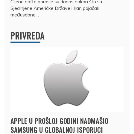
Cijene nafte porasle su danas nakon što su
Sjedinjene Američke Države i Iran pojačali
međusobne…
PRIVREDA
APPLE U PROŠLOJ GODINI NADMAŠIO
SAMSUNG U GLOBALNOJ ISPORUCI