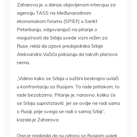
Zaharova je, u danas objavljenom intervjuu za
agenciju TASS na Međunarodnom
ekonomskom forumu (SPIEF) u Sankt
Peterburgu, odgovarajući na pitanje o
mogućnosti da Srbija uvede vizni režim za
Ruse, rekla da izjave predsjednika Srbije
Aleksandra Vučića pokazuju da takvih planova
nema.
„Vidimo kako se Srbija u suštini beskrajno uvlači
u konfrontaciju sa Rusijom. To rade pritiskom, to
rade bezobzirno. Pitanje je, naravno, koliko će
se Srbija suprotstaviti. Jer se ovdje ne radi samo
o Rusiji, prije svega se radi o samoj Srbiji“,
kazala je Zaharova.
Ona je naglasila da su odnosi sa Rusijom uvijek