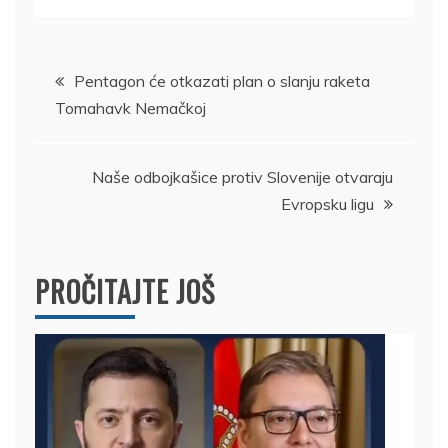
Kretanje
Pentagon će otkazati plan o slanju raketa
Tomahavk Nemačkoj
članka
Naše odbojkašice protiv Slovenije otvaraju
Evropsku ligu
PROČITAJTE JOŠ