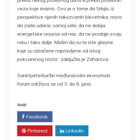
prekid nekog posebnog duha ili prekid posebnih
veza koje imamo. Ovo je o tome da Srbija, iz
perspektive njenih takozvanih klevetnika, mora
da zada udarac samoj sebi, da ne dobija
energetske resurse od nas, da ne prodaje svoju
robu i tako dalje. Mislim da su te iste glasine
koje su izbačene napravljene od istog
pokvarenog testa“, zaključila je Zaharova.
Sanktpeterburški međunarodni ekonomski
forum održava se od 3. do 6. juna.
SHARE
Facebook
Twitter
Pinterest
Linkedin