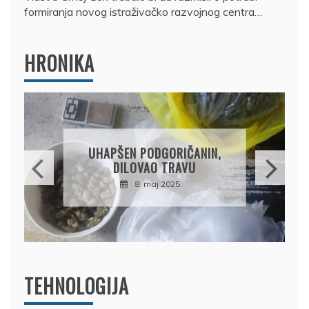
formiranja novog istraživačko razvojnog centra…
HRONIKA
DRŽAVLJANIN RUSIJE
OSUMNJIČEN DA JE
PRODAO TUĐI BMW,
DRŽAVU NAPUSTIO
BRODOM
12. februar 2025.
TEHNOLOGIJA