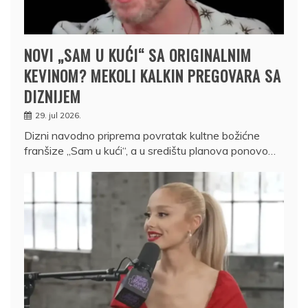
NOVI „SAM U KUĆI“ SA ORIGINALNIM
KEVINOM? MEKOLI KALKIN PREGOVARA SA
DIZNIJEM
29. jul 2026.
Dizni navodno priprema povratak kultne božićne
franšize „Sam u kući“, a u središtu planova ponovo…