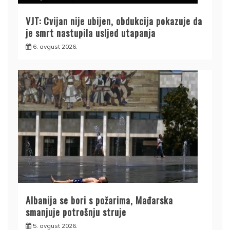
VJT: Cvijan nije ubijen, obdukcija pokazuje da
je smrt nastupila usljed utapanja
6. avgust 2026.
Albanija se bori s požarima, Mađarska
smanjuje potrošnju struje
5. avgust 2026.