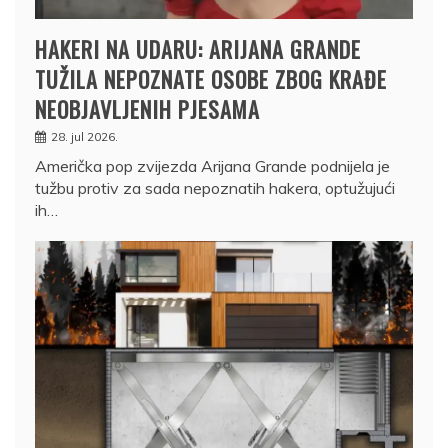
HAKERI NA UDARU: ARIJANA GRANDE
TUŽILA NEPOZNATE OSOBE ZBOG KRAĐE
NEOBJAVLJENIH PJESAMA
28. jul 2026.
Američka pop zvijezda Arijana Grande podnijela je
tužbu protiv za sada nepoznatih hakera, optužujući
ih…