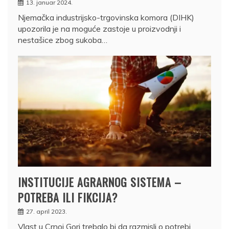
13. januar 2024.
Njemačka industrijsko-trgovinska komora (DIHK)
upozorila je na moguće zastoje u proizvodnji i
nestašice zbog sukoba…
INSTITUCIJE AGRARNOG SISTEMA –
POTREBA ILI FIKCIJA?
27. april 2023.
Vlast u Crnoj Gori trebalo bi da razmisli o potrebi