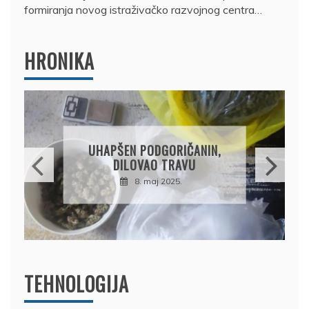
formiranja novog istraživačko razvojnog centra…
HRONIKA
DRŽAVLJANIN RUSIJE
OSUMNJIČEN DA JE
PRODAO TUĐI BMW,
DRŽAVU NAPUSTIO
BRODOM
12. februar 2025.
TEHNOLOGIJA