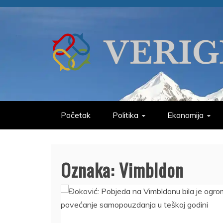
Skip
to
content
VERIGE
ODABRANO
Početak
Politika
Ekonomija
Oznaka:
Vimbldon