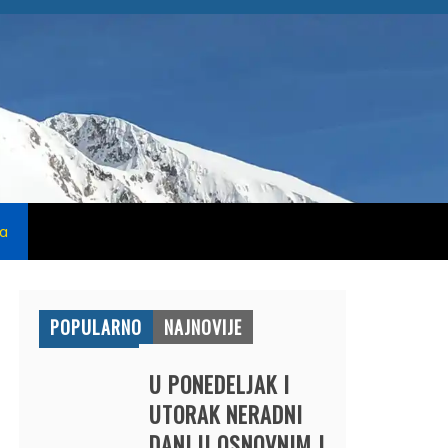
na
POPULARNO
NAJNOVIJE
U PONEDELJAK I
UTORAK NERADNI
DANI U OSNOVNIM I