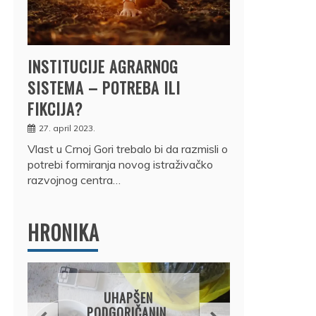
INSTITUCIJE AGRARNOG
SISTEMA – POTREBA ILI
FIKCIJA?
27. april 2023.
Vlast u Crnoj Gori trebalo bi da razmisli o
potrebi formiranja novog istraživačko
razvojnog centra…
HRONIKA
DRŽ
UHAPŠEN
OSUM
PODGORIČANIN,
JE P