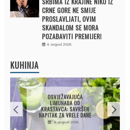
SRBIMA IZ KRAJINE NIKO IZ
CRNE GORE NE SMIJE
PROSLAVLJATI, OVIM
SKANDALOM SE MORA
POZABAVITI PREMIJER!
4. avgust 2026.
KUHINJA
KROMPIRUŠA IZLIVAČA:
JEDNOSTAVNA PITA BEZ
KORA, HRSKAVA I
UKUSNA
8. avgust 2026.