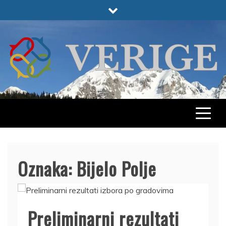
Skip
to
content
VERIGE
ODABRANO
Oznaka:
Bijelo Polje
Preliminarni rezultati