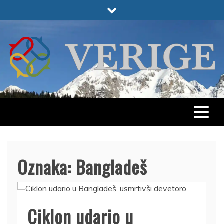
Skip
to
content
VERIGE
ODABRANO
Oznaka:
Bangladeš
Ciklon udario u