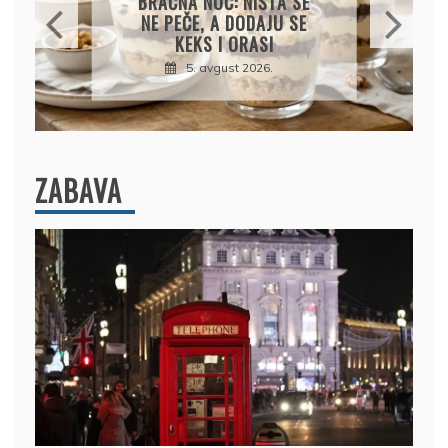
BRAČNA NOĆ: NIŠTA SE
NE PEČE, A DODAJU SE
KEKS I ORASI
5. avgust 2026.
ZABAVA