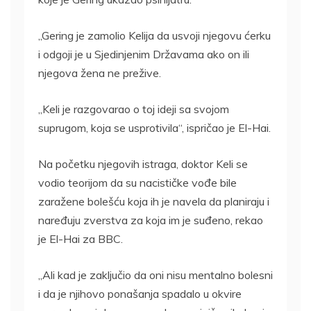
„Gering je zamolio Kelija da usvoji njegovu ćerku
i odgoji je u Sjedinjenim Državama ako on ili
njegova žena ne prežive.
„Keli je razgovarao o toj ideji sa svojom
suprugom, koja se usprotivila“, ispričao je El-Hai.
Na početku njegovih istraga, doktor Keli se
vodio teorijom da su nacističke vođe bile
zaražene bolešću koja ih je navela da planiraju i
naređuju zverstva za koja im je suđeno, rekao
je El-Hai za BBC.
„Ali kad je zaključio da oni nisu mentalno bolesni
i da je njihovo ponašanja spadalo u okvire