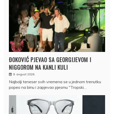
ĐOKOVIĆ PJEVAO SA GEORGIJEVOM I
NIGGOROM NA KANLI KULI
9. avgust 2026.
Najbolji teneser svih vremena se u jednom trenutku
popeo na binu i zapjevao pjesmu "Tropski…