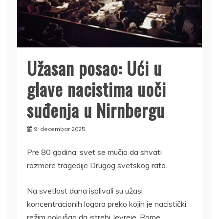
Užasan posao: Ući u
glave nacistima uoči
suđenja u Nirnbergu
9. decembar 2025.
Pre 80 godina, svet se mučio da shvati
razmere tragedije Drugog svetskog rata.
Na svetlost dana isplivali su užasi
koncentracionih logora preko kojih je nacistički
režim pokušao da istrebi Jevreje, Rome,