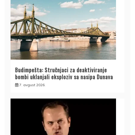
Budimpešta: Stručnjaci za deaktiviranje
bombi uklanjali eksploziv sa nasipa Dunava
7. avgust 2026.