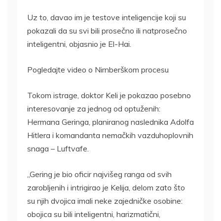
Uz to, davao im je testove inteligencije koji su
pokazali da su svi bili prosečno ili natprosečno
inteligentni, objasnio je El-Hai.
Pogledajte video o Nirnberškom procesu
Tokom istrage, doktor Keli je pokazao posebno
interesovanje za jednog od optuženih:
Hermana Geringa, planiranog naslednika Adolfa
Hitlera i komandanta nemačkih vazduhoplovnih
snaga – Luftvafe.
„Gering je bio oficir najvišeg ranga od svih
zarobljenih i intrigirao je Kelija, delom zato što
su njih dvojica imali neke zajedničke osobine:
obojica su bili inteligentni, harizmatični,