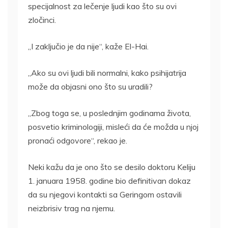
specijalnost za lečenje ljudi kao što su ovi
zločinci.
„I zaključio je da nije“, kaže El-Hai.
„Ako su ovi ljudi bili normalni, kako psihijatrija
može da objasni ono što su uradili?
„Zbog toga se, u poslednjim godinama života,
posvetio kriminologiji, misleći da će možda u njoj
pronaći odgovore“, rekao je.
Neki kažu da je ono što se desilo doktoru Keliju
1. januara 1958. godine bio definitivan dokaz
da su njegovi kontakti sa Geringom ostavili
neizbrisiv trag na njemu.