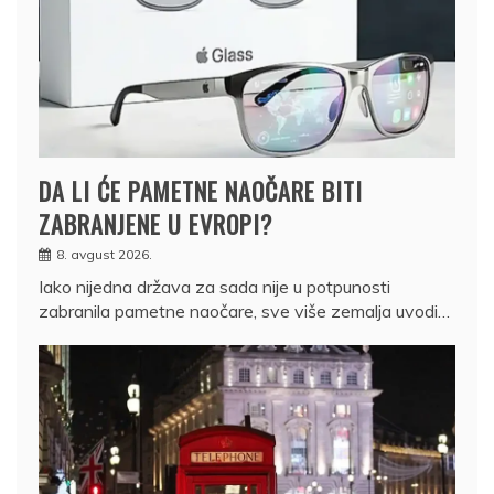
DA LI ĆE PAMETNE NAOČARE BITI
ZABRANJENE U EVROPI?
8. avgust 2026.
Iako nijedna država za sada nije u potpunosti
zabranila pametne naočare, sve više zemalja uvodi…