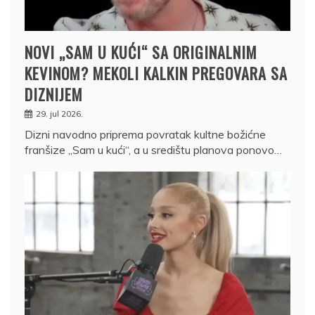
NOVI „SAM U KUĆI“ SA ORIGINALNIM
KEVINOM? MEKOLI KALKIN PREGOVARA SA
DIZNIJEM
29. jul 2026.
Dizni navodno priprema povratak kultne božićne
franšize „Sam u kući“, a u središtu planova ponovo…