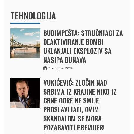
TEHNOLOGIJA
BUDIMPEŠTA: STRUČNJACI ZA
DEAKTIVIRANJE BOMBI
UKLANJALI EKSPLOZIV SA
NASIPA DUNAVA
7. avgust 2026.
VUKIĆEVIĆ: ZLOČIN NAD
SRBIMA IZ KRAJINE NIKO IZ
CRNE GORE NE SMIJE
PROSLAVLJATI, OVIM
SKANDALOM SE MORA
POZABAVITI PREMIJER!