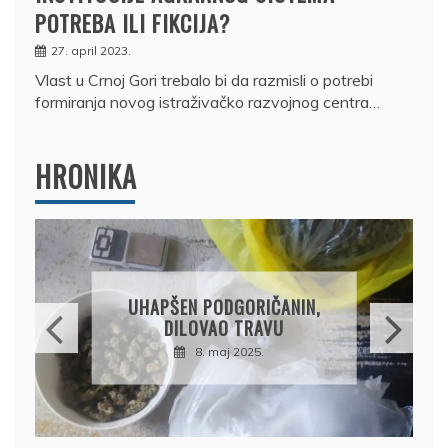
POTREBA ILI FIKCIJA?
27. april 2023.
Vlast u Crnoj Gori trebalo bi da razmisli o potrebi
formiranja novog istraživačko razvojnog centra…
HRONIKA
DRŽAVLJANIN RUSIJE
OSUMNJIČEN DA JE
PRODAO TUĐI BMW,
DRŽAVU NAPUSTIO
BRODOM
12. februar 2025.