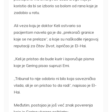
koristio da bi se izborio sa bolom od rana koje je
zadobio u ratu.
Ali veza koju je doktor Keli ostvario sa
pacijentom navela ga je da „prekorači granice
koje se ne prelaze“, a koje su naškodile njegovoj
reputaciji za čitav život, ispričao je El-Hai.
„Keli je pristao da bude kurir i isporučuje pisma
koje je Gering pisao supruzi Emi.
„Tribunal to nije odobrio ni bilo koja saveznička
vlada, ali je on pristao to da radi“, napisao je El-
Hai.
Međutim, postojao je još već znak poverenja
koje je Gering ukazao psihijatru.