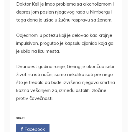
Doktor Keli je imao problema sa alkoholizmom i
depresijom poslen njegovog rada u Nirnbergu i
toga dana je ušao u žučnu raspravu sa ženom.
Odjednom, u potezu koji je delovao kao krajnje
impulsivan, progutao je kapsulu cijanida koja ga
je ubila na licu mesta.
Dvanaest godina ranije, Gering je okončao sebi
život na isti način, samo nekoliko sati pre nego
što je trebalo da bude izvršena njegova smrtna
kazna vešanjem za, između ostalih, zločine
protiv čovečnosti.
SHARE
Facebook
Twitter