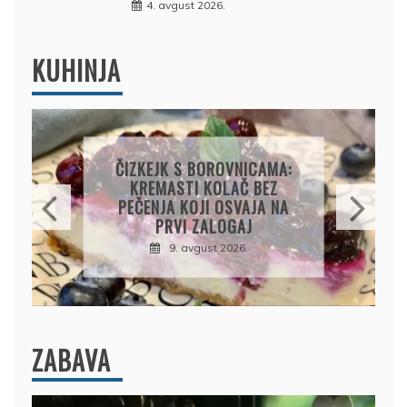
4. avgust 2026.
KUHINJA
KOLAČ S LIMUNOM I
SIROM: RECEPT ZA
KREMASTU POSLASTICU
KOJA SE TOPI U USTIMA
9. avgust 2026.
ZABAVA