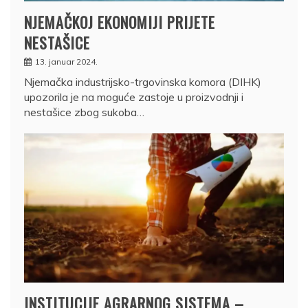
NJEMAČKOJ EKONOMIJI PRIJETE
NESTAŠICE
13. januar 2024.
Njemačka industrijsko-trgovinska komora (DIHK)
upozorila je na moguće zastoje u proizvodnji i
nestašice zbog sukoba…
INSTITUCIJE AGRARNOG SISTEMA –