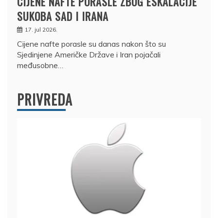
CIJENE NAFTE PORASLE ZBOG ESKALACIJE
SUKOBA SAD I IRANA
17. jul 2026.
Cijene nafte porasle su danas nakon što su
Sjedinjene Američke Države i Iran pojačali
međusobne…
PRIVREDA