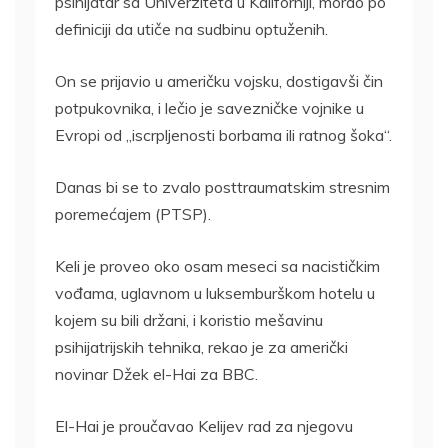
psihijatar sa Univerziteta u Kaliforniji, morao po
definiciji da utiče na sudbinu optuženih.
On se prijavio u američku vojsku, dostigavši čin
potpukovnika, i lečio je savezničke vojnike u
Evropi od „iscrpljenosti borbama ili ratnog šoka“.
Danas bi se to zvalo posttraumatskim stresnim
poremećajem (PTSP).
Keli je proveo oko osam meseci sa nacističkim
vođama, uglavnom u luksemburškom hotelu u
kojem su bili držani, i koristio mešavinu
psihijatrijskih tehnika, rekao je za američki
novinar Džek el-Hai za BBC.
El-Hai je proučavao Kelijev rad za njegovu