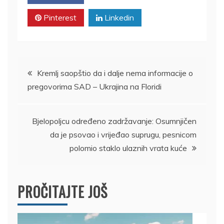
Pinterest
Linkedin
Kretanje
Kremlj saopštio da i dalje nema informacije o
pregovorima SAD – Ukrajina na Floridi
članka
Bjelopoljcu određeno zadržavanje: Osumnjičen
da je psovao i vrijeđao suprugu, pesnicom
polomio staklo ulaznih vrata kuće
PROČITAJTE JOŠ