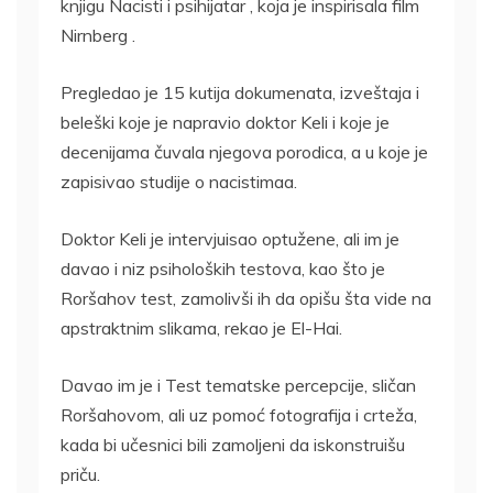
knjigu Nacisti i psihijatar , koja je inspirisala film
Nirnberg .
Pregledao je 15 kutija dokumenata, izveštaja i
beleški koje je napravio doktor Keli i koje je
decenijama čuvala njegova porodica, a u koje je
zapisivao studije o nacistimaa.
Doktor Keli je intervjuisao optužene, ali im je
davao i niz psiholoških testova, kao što je
Roršahov test, zamolivši ih da opišu šta vide na
apstraktnim slikama, rekao je El-Hai.
Davao im je i Test tematske percepcije, sličan
Roršahovom, ali uz pomoć fotografija i crteža,
kada bi učesnici bili zamoljeni da iskonstruišu
priču.