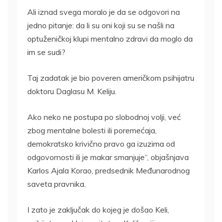
Ali iznad svega moralo je da se odgovori na
jedno pitanje: da li su oni koji su se našli na
optuženičkoj klupi mentalno zdravi da moglo da
im se sudi?
Taj zadatak je bio poveren američkom psihijatru
doktoru Daglasu M. Keliju.
Ako neko ne postupa po slobodnoj volji, već
zbog mentalne bolesti ili poremećaja,
demokratsko krivično pravo ga izuzima od
odgovornosti ili je makar smanjuje“, objašnjava
Karlos Ajala Korao, predsednik Međunarodnog
saveta pravnika.
I zato je zaključak do kojeg je došao Keli,