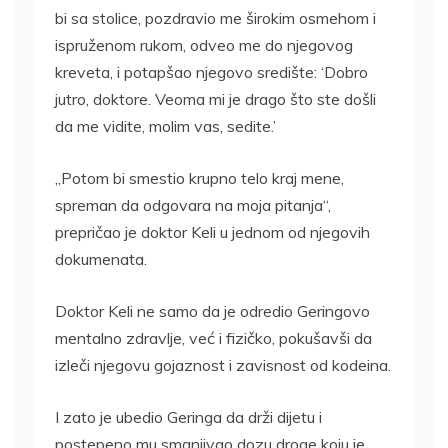
bi sa stolice, pozdravio me širokim osmehom i
ispruženom rukom, odveo me do njegovog
kreveta, i potapšao njegovo središte: ‘Dobro
jutro, doktore. Veoma mi je drago što ste došli
da me vidite, molim vas, sedite.’
„Potom bi smestio krupno telo kraj mene,
spreman da odgovara na moja pitanja“,
prepričao je doktor Keli u jednom od njegovih
dokumenata.
Doktor Keli ne samo da je odredio Geringovo
mentalno zdravlje, već i fizičko, pokušavši da
izleči njegovu gojaznost i zavisnost od kodeina.
I zato je ubedio Geringa da drži dijetu i
postepeno mu smanjivao dozu droge koju je