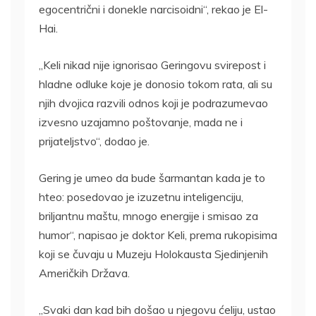
egocentrični i donekle narcisoidni“, rekao je El-
Hai.
„Keli nikad nije ignorisao Geringovu svirepost i
hladne odluke koje je donosio tokom rata, ali su
njih dvojica razvili odnos koji je podrazumevao
izvesno uzajamno poštovanje, mada ne i
prijateljstvo“, dodao je.
Gering je umeo da bude šarmantan kada je to
hteo: posedovao je izuzetnu inteligenciju,
briljantnu maštu, mnogo energije i smisao za
humor“, napisao je doktor Keli, prema rukopisima
koji se čuvaju u Muzeju Holokausta Sjedinjenih
Američkih Država.
„Svaki dan kad bih došao u njegovu ćeliju, ustao