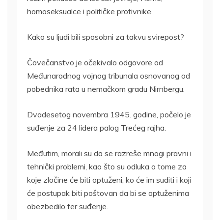
homoseksualce i političke protivnike.
Kako su ljudi bili sposobni za takvu svirepost?
Čovečanstvo je očekivalo odgovore od
Međunarodnog vojnog tribunala osnovanog od
pobednika rata u nemačkom gradu Nirnbergu.
Dvadesetog novembra 1945. godine, počelo je
suđenje za 24 lidera palog Trećeg rajha.
Međutim, morali su da se razreše mnogi pravni i
tehnički problemi, kao što su odluka o tome za
koje zločine će biti optuženi, ko će im suditi i koji
će postupak biti poštovan da bi se optuženima
obezbedilo fer suđenje.