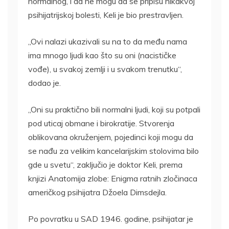
normalnog, i da ne mogu da se pripišu nikakvoj
psihijatrijskoj bolesti, Keli je bio prestravljen.
„Ovi nalazi ukazivali su na to da među nama
ima mnogo ljudi kao što su oni (nacističke
vođe), u svakoj zemlji i u svakom trenutku“,
dodao je.
„Oni su praktično bili normalni ljudi, koji su potpali
pod uticaj obmane i birokratije. Stvorenja
oblikovana okruženjem, pojedinci koji mogu da
se nađu za velikim kancelarijskim stolovima bilo
gde u svetu“, zaključio je doktor Keli, prema
knjizi Anatomija zlobe: Enigma ratnih zločinaca
američkog psihijatra Džoela Dimsdejla.
Po povratku u SAD 1946. godine, psihijatar je