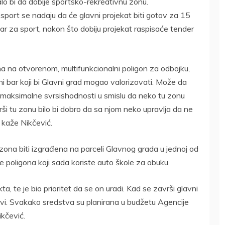
alo bi da dobije sportsko-rekreativnu zonu.
 sport se nadaju da će glavni projekat biti gotov za 15
ar za sport, nakon što dobiju projekat raspisaće tender
na na otvorenom, multifunkcionalni poligon za odbojku,
mini bar koji bi Glavni grad mogao valorizovati. Može da
ilju maksimalne svrsishodnosti u smislu da neko tu zonu
ši tu zonu bilo bi dobro da sa njom neko upravlja da ne
 kaže Nikčević.
ona biti izgrađena na parceli Glavnog grada u jednoj od
ije poligona koji sada koriste auto škole za obuku.
 te je bio prioritet da se on uradi. Kad se završi glavni
vi. Svakako sredstva su planirana u budžetu Agencije
ikčević.