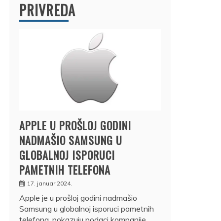
PRIVREDA
APPLE U PROŠLOJ GODINI
NADMAŠIO SAMSUNG U
GLOBALNOJ ISPORUCI
PAMETNIH TELEFONA
17. januar 2024.
Apple je u prošloj godini nadmašio
Samsung u globalnoj isporuci pametnih
telefona, pokazuju podaci kompanije…