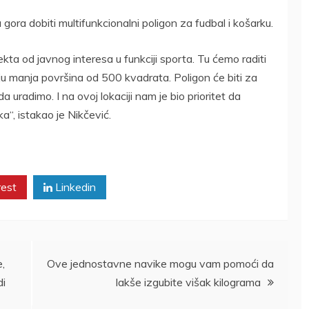
gora dobiti multifunkcionalni poligon za fudbal i košarku.
ekta od javnog interesa u funkciji sporta. Tu ćemo raditi
nju manja površina od 500 kvadrata. Poligon će biti za
a uradimo. I na ovoj lokaciji nam je bio prioritet da
ka“, istakao je Nikčević.
rest
Linkedin
e,
Ove jednostavne navike mogu vam pomoći da
di
lakše izgubite višak kilograma