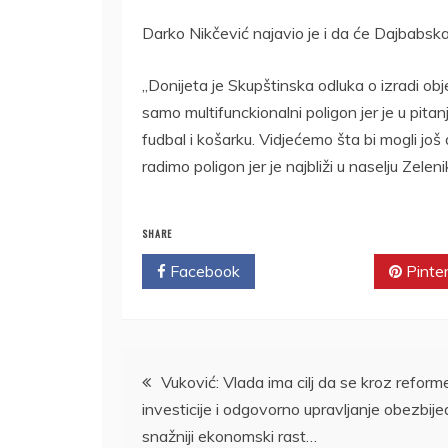
Darko Nikčević najavio je i da će Dajbabska 
„Donijeta je Skupštinska odluka o izradi obj
samo multifunckionalni poligon jer je u pita
fudbal i košarku. Vidjećemo šta bi mogli još d
radimo poligon jer je najbliži u naselju Zeleni
SHARE
Facebook
Twitter
Pinte
Kretanje
Vuković: Vlada ima cilj da se kroz reform
investicije i odgovorno upravljanje obezbije
članka
snažniji ekonomski rast…