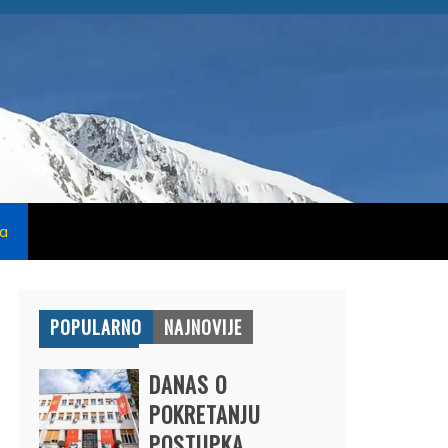
na
POPULARNO
NAJNOVIJE
DANAS O
POKRETANJU
POSTUPKA