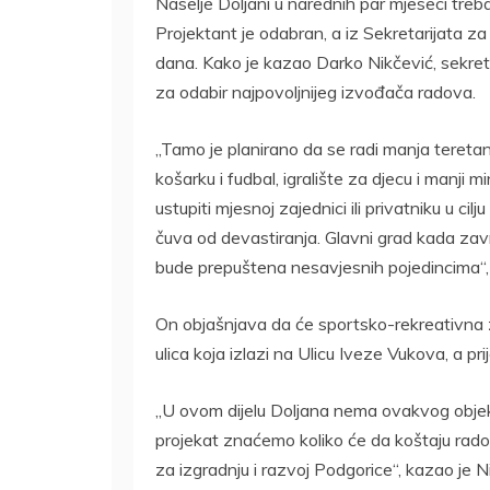
Naselje Doljani u narednih par mjeseci treb
Projektant je odabran, a iz Sekretarijata za
dana. Kako je kazao Darko Nikčević, sekret
za odabir najpovoljnijeg izvođača radova.
„Tamo je planirano da se radi manja tereta
košarku i fudbal, igralište za djecu i manji 
ustupiti mjesnoj zajednici ili privatniku u c
čuva od devastiranja. Glavni grad kada zavr
bude prepuštena nesavjesnih pojedincima“,
On objašnjava da će sportsko-rekreativna z
ulica koja izlazi na Ulicu Iveze Vukova, a pr
„U ovom dijelu Doljana nema ovakvog objekta,
projekat znaćemo koliko će da koštaju rado
za izgradnju i razvoj Podgorice“, kazao je N