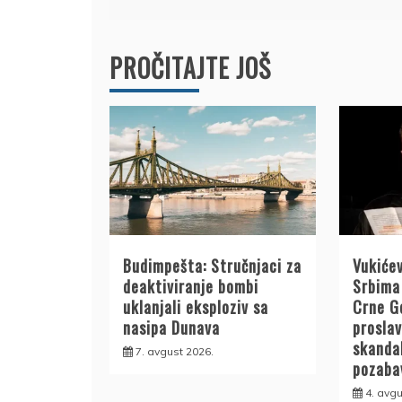
PROČITAJTE JOŠ
Budimpešta: Stručnjaci za
Vukićev
deaktiviranje bombi
Srbima 
uklanjali eksploziv sa
Crne G
nasipa Dunava
proslav
skanda
7. avgust 2026.
pozabav
4. avgu