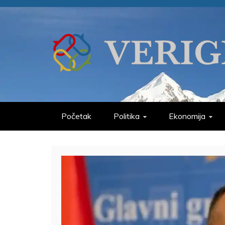
Skip
to
content
VERIGE
ODABRANO
Početak
Politika
Ekonomija