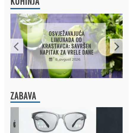
KUHINJA
KROMPIRUŠA IZLIVAČA:
JEDNOSTAVNA PITA BEZ
KORA, HRSKAVA I
UKUSNA
8. avgust 2026.
ZABAVA