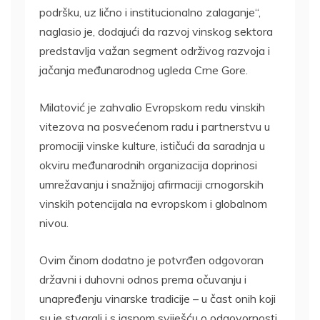
podršku, uz lično i institucionalno zalaganje“,
naglasio je, dodajući da razvoj vinskog sektora
predstavlja važan segment održivog razvoja i
jačanja međunarodnog ugleda Crne Gore.
Milatović je zahvalio Evropskom redu vinskih
vitezova na posvećenom radu i partnerstvu u
promociji vinske kulture, ističući da saradnja u
okviru međunarodnih organizacija doprinosi
umrežavanju i snažnijoj afirmaciji crnogorskih
vinskih potencijala na evropskom i globalnom
nivou.
Ovim činom dodatno je potvrđen odgovoran
državni i duhovni odnos prema očuvanju i
unapređenju vinarske tradicije – u čast onih koji
su je stvarali i s jasnom sviješću o odgovornosti