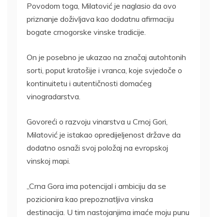
Povodom toga, Milatović je naglasio da ovo
priznanje doživljava kao dodatnu afirmaciju
bogate crnogorske vinske tradicije.
On je posebno je ukazao na značaj autohtonih
sorti, poput kratošije i vranca, koje svjedoče o
kontinuitetu i autentičnosti domaćeg
vinogradarstva.
Govoreći o razvoju vinarstva u Crnoj Gori,
Milatović je istakao opredijeljenost države da
dodatno osnaži svoj položaj na evropskoj
vinskoj mapi.
„Crna Gora ima potencijal i ambiciju da se
pozicionira kao prepoznatljiva vinska
destinacija. U tim nastojanjima imaće moju punu