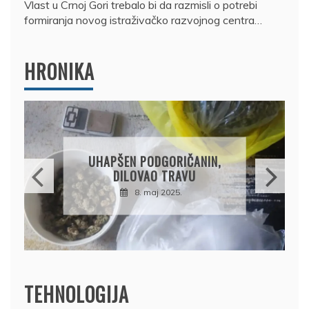
Vlast u Crnoj Gori trebalo bi da razmisli o potrebi
formiranja novog istraživačko razvojnog centra…
HRONIKA
DRŽAVLJANIN RUSIJE
OSUMNJIČEN DA JE
PRODAO TUĐI BMW,
DRŽAVU NAPUSTIO
BRODOM
12. februar 2025.
TEHNOLOGIJA