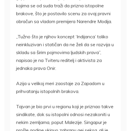
kojima se od suda traži da prizna istopolne
brakove, što je postavilo scenu za ovaj pravni
obračun sa vladom premijera Narendre Modija.
„Tužno što je njihov koncept ‘Indijanca’ toliko
neinkluzivan i statičan da ne želi da se razvija u
skladu sa širim pojmovima ljudskih prava”,
napisao je na Tviteru reditelj i aktivista za
jednaka prava Onir.
Azija u velikoj meri zaostaje za Zapadom u
prihvatanju istopolnih brakova.
Tajvan je bio prvi u regionu koji je priznao takve
sindikate, dok su istopolni odnosi nezakoniti u
nekim zemljama, poput Malezije. Singapur je
prošle godine ukinuo zabranu gej seksa, ali je