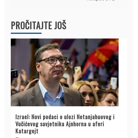
PROČITAJTE JOŠ
Izrael: Novi podaci o ulozi Netanjahuovog i
Vučićevog savjetnika Ajnhorna u aferi
Katargejt