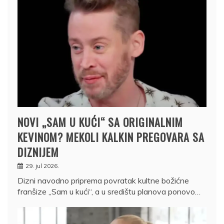
NOVI „SAM U KUĆI“ SA ORIGINALNIM
KEVINOM? MEKOLI KALKIN PREGOVARA SA
DIZNIJEM
29. jul 2026.
Dizni navodno priprema povratak kultne božićne
franšize „Sam u kući“, a u središtu planova ponovo…