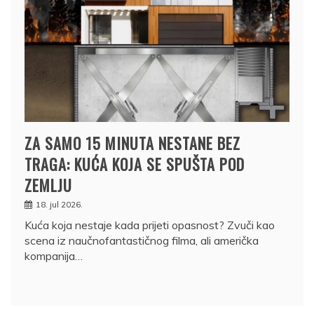
ZA SAMO 15 MINUTA NESTANE BEZ
TRAGA: KUĆA KOJA SE SPUŠTA POD
ZEMLJU
18. jul 2026.
Kuća koja nestaje kada prijeti opasnost? Zvuči kao
scena iz naučnofantastičnog filma, ali američka
kompanija…