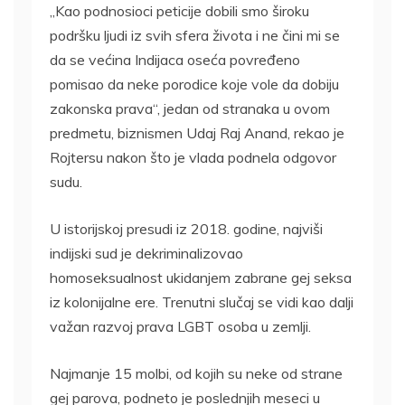
„Kao podnosioci peticije dobili smo široku
podršku ljudi iz svih sfera života i ne čini mi se
da se većina Indijaca oseća povređeno
pomisao da neke porodice koje vole da dobiju
zakonska prava“, jedan od stranaka u ovom
predmetu, biznismen Udaj Raj Anand, rekao je
Rojtersu nakon što je vlada podnela odgovor
sudu.
U istorijskoj presudi iz 2018. godine, najviši
indijski sud je dekriminalizovao
homoseksualnost ukidanjem zabrane gej seksa
iz kolonijalne ere. Trenutni slučaj se vidi kao dalji
važan razvoj prava LGBT osoba u zemlji.
Najmanje 15 molbi, od kojih su neke od strane
gej parova, podneto je poslednjih meseci u