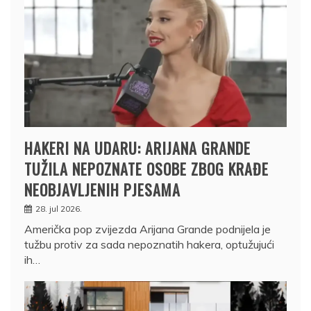
HAKERI NA UDARU: ARIJANA GRANDE
TUŽILA NEPOZNATE OSOBE ZBOG KRAĐE
NEOBJAVLJENIH PJESAMA
28. jul 2026.
Američka pop zvijezda Arijana Grande podnijela je
tužbu protiv za sada nepoznatih hakera, optužujući
ih…