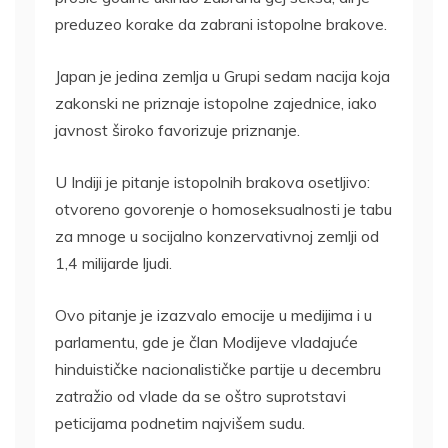
preduzeo korake da zabrani istopolne brakove.
Japan je jedina zemlja u Grupi sedam nacija koja
zakonski ne priznaje istopolne zajednice, iako
javnost široko favorizuje priznanje.
U Indiji je pitanje istopolnih brakova osetljivo:
otvoreno govorenje o homoseksualnosti je tabu
za mnoge u socijalno konzervativnoj zemlji od
1,4 milijarde ljudi.
Ovo pitanje je izazvalo emocije u medijima i u
parlamentu, gde je član Modijeve vladajuće
hinduističke nacionalističke partije u decembru
zatražio od vlade da se oštro suprotstavi
peticijama podnetim najvišem sudu.