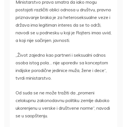
Ministarstvo prava smatra da iako mogu
postojati različiti oblici odnosa u društvu, pravno
priznavanje braka je za heteroseksualne veze i
država ima legitiman interes da se to održi,
navodi se u podnesku u koji je Rojters imao uvid,
a koji nije sačinjen. javnosti.
„Život zajedno kao partneri i seksualni odnos
osoba istog pola… nije uporediv sa konceptom
indijske porodične jedinice muža, žene i dece“,
tvrdi ministarstvo.
Od suda se ne može tražiti da „promeni
celokupnu zakonodavnu politiku zemlje duboko
ukorenjenu u verske i društvene norme“, navodi
se u saopštenju.