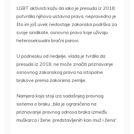
LGBT aktivisti kažu da iako je presuda iz 2018.
potvrdila njihova ustavna prava, nepravedno je
što im još uvek nedostaje zakonska podrška za
svoje sindikate, osnovno pravo koje uživaju
heteroseksualni bračni parovi.
U podnesku od nedjelje, vlada je tvrdila da
presuda iz 2018. ne može značiti priznavanje
osnovnog zakonskog prava na istopolne
brakove prema zakonima zemlje.
Namjera koja stoji iza sadašnjeg pravnog
sistema o braku „bila je ograničena na
priznavanje pravnog odnosa braka između
muškarca i žene, predstavljenih kao muž i žena“.