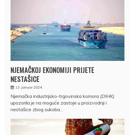
NJEMAČKOJ EKONOMIJI PRIJETE
NESTAŠICE
13. januar 2024.
Njemačka industrijsko-trgovinska komora (DIHK)
upozorila je na moguće zastoje u proizvodnji i
nestašice zbog sukoba…