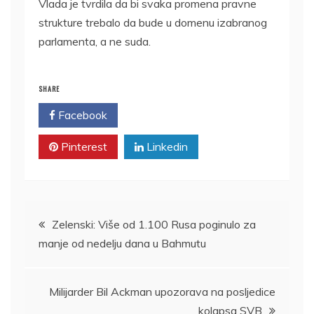
Vlada je tvrdila da bi svaka promena pravne
strukture trebalo da bude u domenu izabranog
parlamenta, a ne suda.
SHARE
Facebook
Twitter
Pinterest
Linkedin
Kretanje
Zelenski: Više od 1.100 Rusa poginulo za
manje od nedelju dana u Bahmutu
članka
Milijarder Bil Ackman upozorava na posljedice
kolapsa SVB