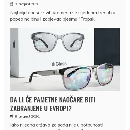
9. avgust 2026.
Najbolji teneser svih vremena se u jednom trenutku
popeo na binu i zapjevao pjesmu "Tropski…
DA LI ĆE PAMETNE NAOČARE BITI
ZABRANJENE U EVROPI?
8. avgust 2026.
Iako nijedna država za sada nije u potpunosti