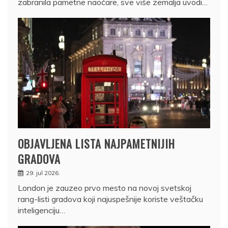
zabranila pametne naočare, sve više zemalja uvodi…
OBJAVLJENA LISTA NAJPAMETNIJIH
GRADOVA
29. jul 2026.
London je zauzeo prvo mesto na novoj svetskoj
rang-listi gradova koji najuspešnije koriste veštačku
inteligenciju…