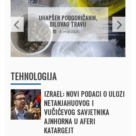
DRŽAVLJANIN RUSIJE
OSUMNJIČEN DA JE
PRODAO TUĐI BMW,
DRŽAVU NAPUSTIO
BRODOM
12. februar 2025.
TEHNOLOGIJA
IZRAEL: NOVI PODACI O ULOZI
NETANJAHUOVOG I
VUČIĆEVOG SAVJETNIKA
AJNHORNA U AFERI
KATARGEJT