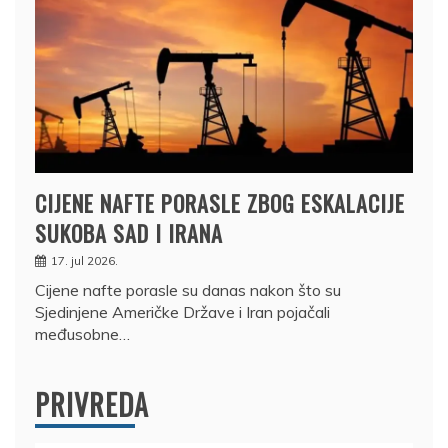
CIJENE NAFTE PORASLE ZBOG ESKALACIJE
SUKOBA SAD I IRANA
17. jul 2026.
Cijene nafte porasle su danas nakon što su
Sjedinjene Američke Države i Iran pojačali
međusobne…
PRIVREDA