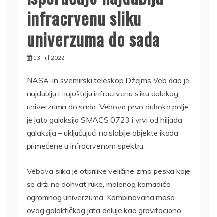
infracrvenu sliku
univerzuma do sada
13. jul 2022.
NASA-in svemirski teleskop Džejms Veb dao je
najdublju i najoštriju infracrvenu sliku dalekog
univerzuma do sada. Vebovo prvo duboko polje
je jato galaksija SMACS 0723 i vrvi od hiljada
galaksija – uključujući najslabije objekte ikada
primećene u infracrvenom spektru.
Vebova slika je otprilike veličine zrna peska koje
se drži na dohvat ruke, malenog komadića
ogromnog univerzuma. Kombinovana masa
ovog galaktičkog jata deluje kao gravitaciono