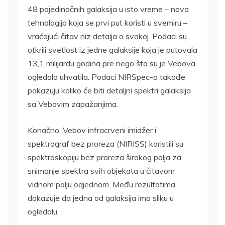
48 pojedinačnih galaksija u isto vreme – nova
tehnologija koja se prvi put koristi u svemiru –
vraćajući čitav niz detalja o svakoj. Podaci su
otkrili svetlost iz jedne galaksije koja je putovala
13,1 milijardu godina pre nego što su je Vebova
ogledala uhvatila. Podaci NIRSpec-a takođe
pokazuju koliko će biti detaljni spektri galaksija
sa Vebovim zapažanjima.
Konačno, Vebov infracrveni imidžer i
spektrograf bez proreza (NIRISS) koristili su
spektroskopiju bez proreza širokog polja za
snimanje spektra svih objekata u čitavom
vidnom polju odjednom. Među rezultatima,
dokazuje da jedna od galaksija ima sliku u
ogledalu.