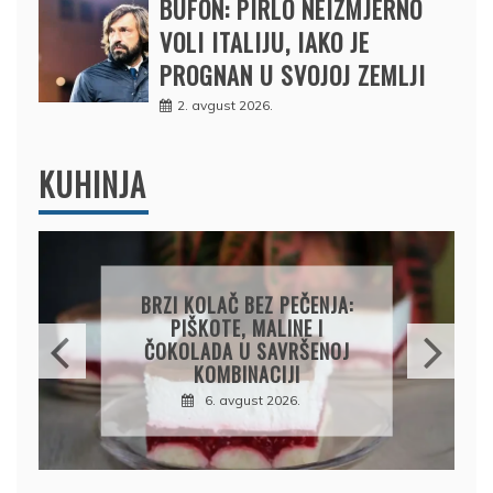
BUFON: PIRLO NEIZMJERNO
VOLI ITALIJU, IAKO JE
PROGNAN U SVOJOJ ZEMLJI
2. avgust 2026.
KUHINJA
PAPRIKE SA MESOM I
PIRINČEM NA KAŠIKU:
SOČAN I JEDNOSTAVAN
RUČAK IZ JEDNE ŠERPE
7. avgust 2026.