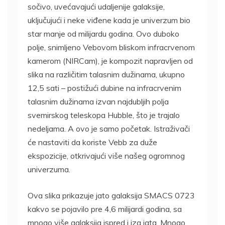
sočivo, uvećavajući udaljenije galaksije,
uključujući i neke viđene kada je univerzum bio
star manje od milijardu godina. Ovo duboko
polje, snimljeno Vebovom bliskom infracrvenom
kamerom (NIRCam), je kompozit napravljen od
slika na različitim talasnim dužinama, ukupno
12,5 sati – postižući dubine na infracrvenim
talasnim dužinama izvan najdubljih polja
svemirskog teleskopa Hubble, što je trajalo
nedeljama. A ovo je samo početak. Istraživači
će nastaviti da koriste Vebb za duže
ekspozicije, otkrivajući više našeg ogromnog
univerzuma.
Ova slika prikazuje jato galaksija SMACS 0723
kakvo se pojavilo pre 4,6 milijardi godina, sa
mnogo više galaksija ispred i iza jata. Mnogo