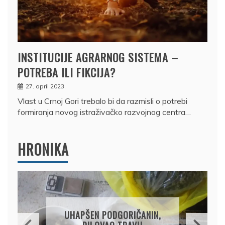
INSTITUCIJE AGRARNOG SISTEMA –
POTREBA ILI FIKCIJA?
27. april 2023.
Vlast u Crnoj Gori trebalo bi da razmisli o potrebi
formiranja novog istraživačko razvojnog centra…
HRONIKA
DRŽAVLJANIN RUSIJE
OSUMNJIČEN DA JE
PRODAO TUĐI BMW,