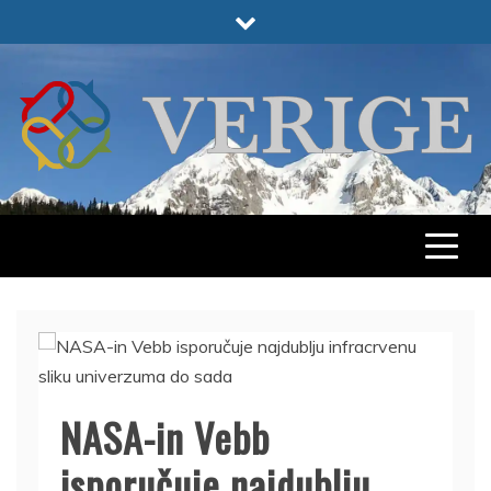
Skip
to
content
VERIGE
ODABRANO
NASA-in Vebb
isporučuje najdublju