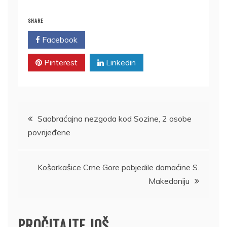
SHARE
Facebook
Twitter
Pinterest
Linkedin
Kretanje
Saobraćajna nezgoda kod Sozine, 2 osobe
povrijeđene
članka
Košarkašice Crne Gore pobjedile domaćine S.
Makedoniju
PROČITAJTE JOŠ