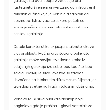
galaksije na ovom polju. Svetlost je bila
rastegnuta širenjem univerzuma do infracrvenih
talasnih dužina koje je Veb bio dizajniran da
posmatra. Istraživači će uskoro početi da
saznaju više o masama, starostima, istoriji i
sastavu galaksija.
Ostale karakteristike uključuju istaknute lukove
u ovoj oblasti. Moćno gravitaciono polje jata
galaksija može savijati svetlosne zrake iz
udaljenijih galaksija iza sebe, baš kao što lupa
savija i iskrivljuje slike. Zvezde su takođe
uhvaćene sa istaknutim difrakcionim šiljcima, jer
izgledaju svetlije na kraćim talasnim dužinama.
Vebova MIRI slika nudi kaleidoskop boja i
naglašava gde je prašina – glavni sastojak za