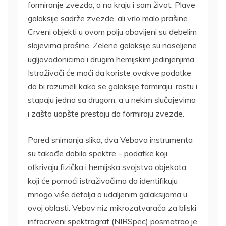
formiranje zvezda, a na kraju i sam život. Plave
galaksije sadrže zvezde, ali vrlo malo prašine.
Crveni objekti u ovom polju obavijeni su debelim
slojevima prašine. Zelene galaksije su naseljene
ugljovodonicima i drugim hemijskim jedinjenjima.
Istraživači će moći da koriste ovakve podatke
da bi razumeli kako se galaksije formiraju, rastu i
stapaju jedna sa drugom, a u nekim slučajevima
i zašto uopšte prestaju da formiraju zvezde.
Pored snimanja slika, dva Vebova instrumenta
su takođe dobila spektre – podatke koji
otkrivaju fizička i hemijska svojstva objekata
koji će pomoći istraživačima da identifikuju
mnogo više detalja o udaljenim galaksijama u
ovoj oblasti. Vebov niz mikrozatvarača za bliski
infracrveni spektrograf (NIRSpec) posmatrao je