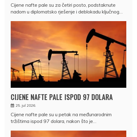
Cijene nafte pale su za četiri posto, podstaknute
nadom u diplomatsko rješenje i deblokadu ključnog…
CIJENE NAFTE PALE ISPOD 97 DOLARA
25. jul 2026.
Cijene nafte pale su u petak na međunarodnim
tržištima ispod 97 dolara, nakon što je…