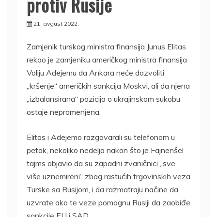
protiv Rusije
21. avgust 2022.
Zamjenik turskog ministra finansija Junus Elitas
rekao je zamjeniku američkog ministra finansija
Voliju Adejemu da Ankara neće dozvoliti
„kršenje“ američkih sankcija Moskvi, ali da njena
„izbalansirana“ pozicija o ukrajinskom sukobu
ostaje nepromenjena.
Elitas i Adejemo razgovarali su telefonom u
petak, nekoliko nedelja nakon što je Fajnenšel
tajms objavio da su zapadni zvaničnici „sve
više uznemireni“ zbog rastućih trgovinskih veza
Turske sa Rusijom, i da razmatraju načine da
uzvrate ako te veze pomognu Rusiji da zaobiđe
sankcije EU i SAD.