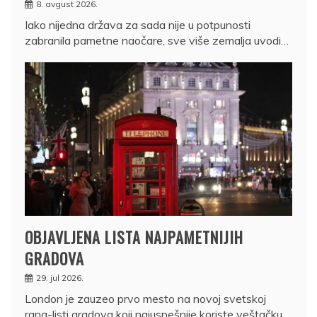
8. avgust 2026.
Iako nijedna država za sada nije u potpunosti
zabranila pametne naočare, sve više zemalja uvodi…
OBJAVLJENA LISTA NAJPAMETNIJIH
GRADOVA
29. jul 2026.
London je zauzeo prvo mesto na novoj svetskoj
rang-listi gradova koji najuspešnije koriste veštačku