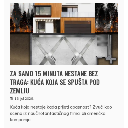
ZA SAMO 15 MINUTA NESTANE BEZ
TRAGA: KUĆA KOJA SE SPUŠTA POD
ZEMLJU
18. jul 2026.
Kuća koja nestaje kada prijeti opasnost? Zvuči kao
scena iz naučnofantastičnog filma, ali američka
kompanija…