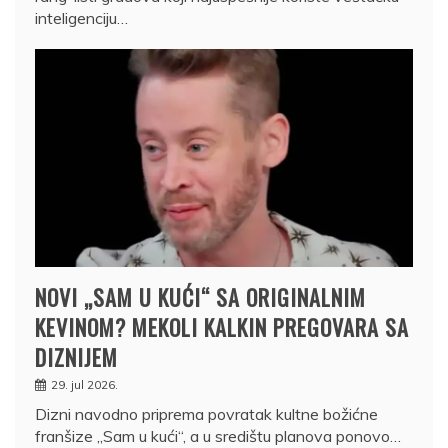
inteligenciju…
NOVI „SAM U KUĆI“ SA ORIGINALNIM
KEVINOM? MEKOLI KALKIN PREGOVARA SA
DIZNIJEM
29. jul 2026.
Dizni navodno priprema povratak kultne božićne
franšize „Sam u kući“, a u središtu planova ponovo…