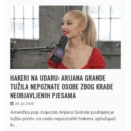
HAKERI NA UDARU: ARIJANA GRANDE
TUŽILA NEPOZNATE OSOBE ZBOG KRAĐE
NEOBJAVLJENIH PJESAMA
28. jul 2026.
Američka pop zvijezda Arijana Grande podnijela je
tužbu protiv za sada nepoznatih hakera, optužujući
ih…