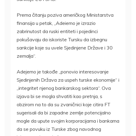
Prema čitanju poziva američkog Ministarstva
finansija u petak, „Adeiemo je izrazio
zabrinutost da ruski entiteti i pojedinci
pokušavaju da iskoriste Tursku da izbegnu
sankcije koje su uvele Sjedinjene Države i 30
zemalja“.
Adejemo je takođe „ponovio interesovanje
Sjedinjenih Država za uspeh turske ekonomije“ i
„integritet njenog bankarskog sektora“. Ova
izjava bi se mogla shvatiti kao pretnja, s
obzirom na to da su zvaničnici koje citira FT
sugerisali da bi zapadne zemlje potencijalno
mogle da upute svojim korporacijama i bankama
da se povuku iz Turske zbog navodnog