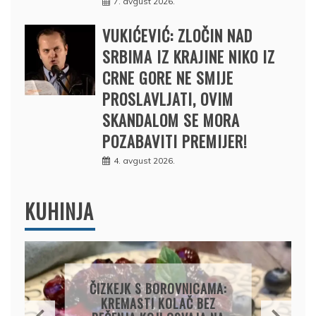
7. avgust 2026.
VUKIĆEVIĆ: ZLOČIN NAD
SRBIMA IZ KRAJINE NIKO IZ
CRNE GORE NE SMIJE
PROSLAVLJATI, OVIM
SKANDALOM SE MORA
POZABAVITI PREMIJER!
4. avgust 2026.
KUHINJA
KOLAČ S LIMUNOM I
SIROM: RECEPT ZA