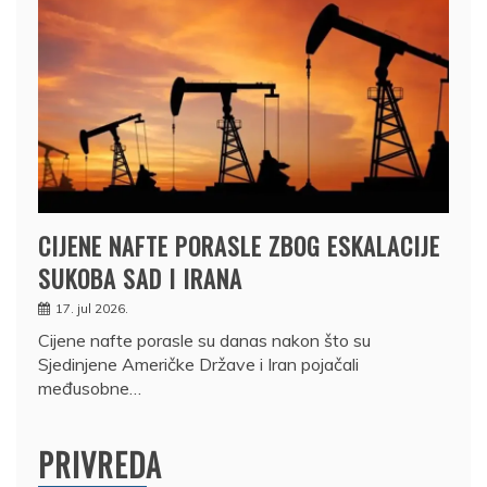
CIJENE NAFTE PORASLE ZBOG ESKALACIJE
SUKOBA SAD I IRANA
17. jul 2026.
Cijene nafte porasle su danas nakon što su
Sjedinjene Američke Države i Iran pojačali
međusobne…
PRIVREDA