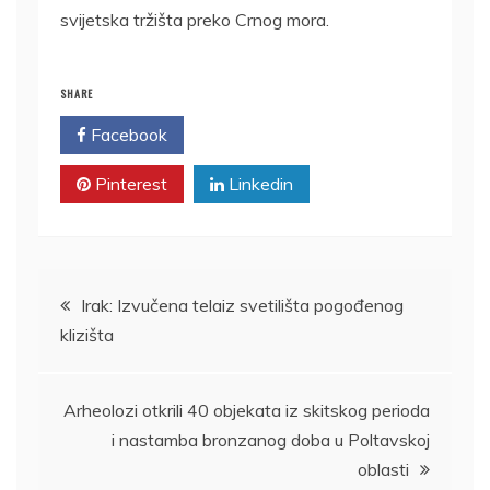
svijetska tržišta preko Crnog mora.
SHARE
Facebook
Twitter
Pinterest
Linkedin
Kretanje
Irak: Izvučena telaiz svetilišta pogođenog
klizišta
članka
Arheolozi otkrili 40 objekata iz skitskog perioda
i nastamba bronzanog doba u Poltavskoj
oblasti