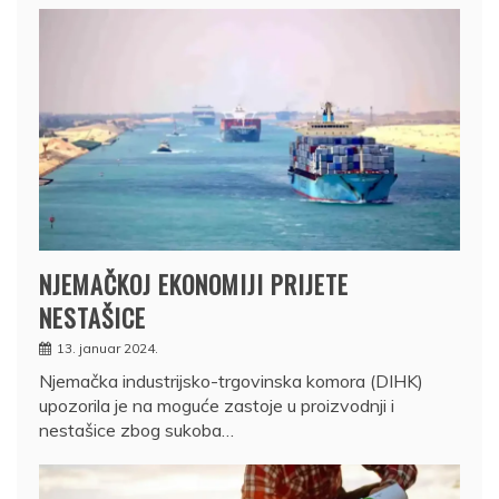
NJEMAČKOJ EKONOMIJI PRIJETE
NESTAŠICE
13. januar 2024.
Njemačka industrijsko-trgovinska komora (DIHK)
upozorila je na moguće zastoje u proizvodnji i
nestašice zbog sukoba…