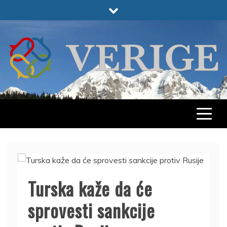
Skip
to
content
VERIGE
ODABRANO
Turska kaže da će
sprovesti sankcije