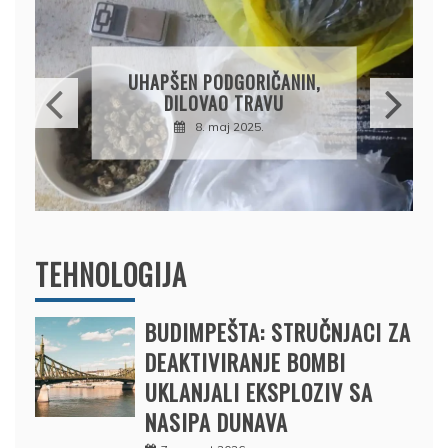
DRŽAVLJANIN RUSIJE
OSUMNJIČEN DA JE
PRODAO TUĐI BMW,
DRŽAVU NAPUSTIO
BRODOM
12. februar 2025.
TEHNOLOGIJA
BUDIMPEŠTA: STRUČNJACI ZA
DEAKTIVIRANJE BOMBI
UKLANJALI EKSPLOZIV SA
NASIPA DUNAVA