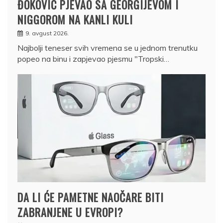
ĐOKOVIĆ PJEVAO SA GEORGIJEVOM I
NIGGOROM NA KANLI KULI
9. avgust 2026.
Najbolji teneser svih vremena se u jednom trenutku
popeo na binu i zapjevao pjesmu "Tropski…
DA LI ĆE PAMETNE NAOČARE BITI
ZABRANJENE U EVROPI?