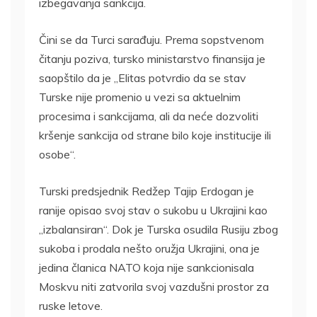
izbegavanja sankcija.
Čini se da Turci sarađuju. Prema sopstvenom
čitanju poziva, tursko ministarstvo finansija je
saopštilo da je „Elitas potvrdio da se stav
Turske nije promenio u vezi sa aktuelnim
procesima i sankcijama, ali da neće dozvoliti
kršenje sankcija od strane bilo koje institucije ili
osobe“.
Turski predsjednik Redžep Tajip Erdogan je
ranije opisao svoj stav o sukobu u Ukrajini kao
„izbalansiran“. Dok je Turska osudila Rusiju zbog
sukoba i prodala nešto oružja Ukrajini, ona je
jedina članica NATO koja nije sankcionisala
Moskvu niti zatvorila svoj vazdušni prostor za
ruske letove.