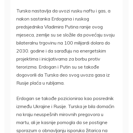
Turska nastavlja da uvozi rusku naftu i gas, a
nakon sastanka Erdogana i ruskog
predsjednika Vladimira Putina ranije ovog
mjeseca, zemlje su se složile da povećaju svoju
bilateralnu trgovinu na 100 milijardi dolara do
2030. godine i da sarađuju na energetskim
projektima i inicijativama za borbu protiv
terorizma. Erdogan i Putin su se takođe
dogovorili da Turska deo svog uvoza gasa iz
Rusije plaća u rubljama.
Erdogan se takođe pozicionirao kao posrednik
između Ukrajine i Rusije. Turska je bila domaćin
na kraju neuspešnih mirovnih pregovora u
martu, ali je kasnije pomogla da se postigne
sporazum o obnavljanju isporuka žitarica na