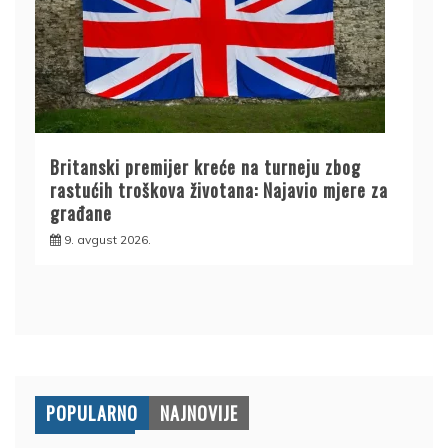
Britanski premijer kreće na turneju zbog
rastućih troškova životana: Najavio mjere za
građane
9. avgust 2026.
POPULARNO
NAJNOVIJE