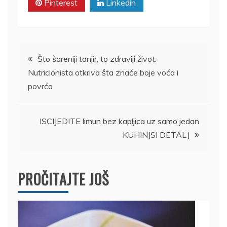
Pinterest
Linkedin
Kretanje
Što šareniji tanjir, to zdraviji život:
Nutricionista otkriva šta znače boje voća i
članka
povrća
ISCIJEDITE limun bez kapljica uz samo jedan
KUHINJSI DETALJ
PROČITAJTE JOŠ