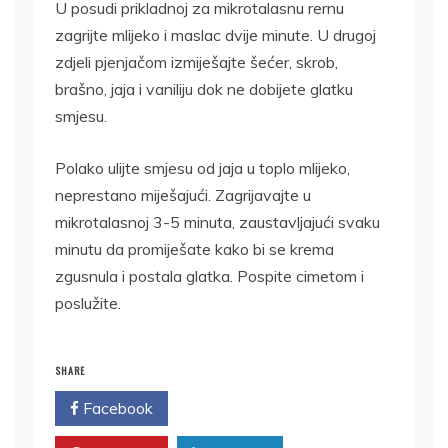
U posudi prikladnoj za mikrotalasnu rernu
zagrijte mlijeko i maslac dvije minute. U drugoj
zdjeli pjenjačom izmiješajte šećer, skrob,
brašno, jaja i vaniliju dok ne dobijete glatku
smjesu.
Polako ulijte smjesu od jaja u toplo mlijeko,
neprestano miješajući. Zagrijavajte u
mikrotalasnoj 3-5 minuta, zaustavljajući svaku
minutu da promiješate kako bi se krema
zgusnula i postala glatka. Pospite cimetom i
poslužite.
SHARE
Facebook
Twitter