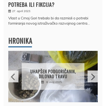
POTREBA ILI FIKCIJA?
27. april 2023.
Vlast u Crnoj Gori trebalo bi da razmisli o potrebi
formiranja novog istraživačko razvojnog centra…
HRONIKA
DRŽAVLJANIN RUSIJE
OSUMNJIČEN DA JE
PRODAO TUĐI BMW,
DRŽAVU NAPUSTIO
BRODOM
12. februar 2025.