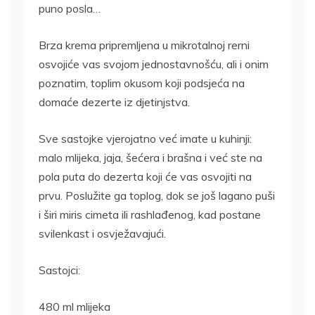
puno posla…
Brza krema pripremljena u mikrotalnoj rerni
osvojiće vas svojom jednostavnošću, ali i onim
poznatim, toplim okusom koji podsjeća na
domaće dezerte iz djetinjstva.
Sve sastojke vjerojatno već imate u kuhinji:
malo mlijeka, jaja, šećera i brašna i već ste na
pola puta do dezerta koji će vas osvojiti na
prvu. Poslužite ga toplog, dok se još lagano puši
i širi miris cimeta ili rashlađenog, kad postane
svilenkast i osvježavajući.
Sastojci:
480 ml mlijeka