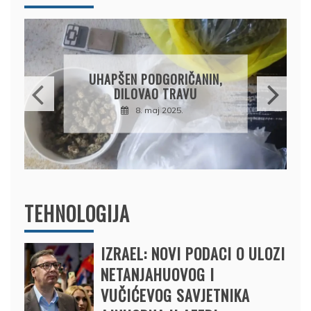
DRŽAVLJANIN RUSIJE
OSUMNJIČEN DA JE
PRODAO TUĐI BMW,
DRŽAVU NAPUSTIO
BRODOM
12. februar 2025.
TEHNOLOGIJA
IZRAEL: NOVI PODACI O ULOZI
NETANJAHUOVOG I
VUČIĆEVOG SAVJETNIKA