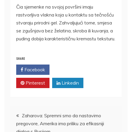
Čia sjemenke na svojoj površini imaju
rastvorljiva vlakna koja u kontaktu sa tečnošću
stvaraju prirodni gel. Zahvaljujući tome, smjesa
se zgušnjava bez želatina, skroba ili kuvanja, a
puding dobija karakterističnu kremastu teksturu.
SHARE
Facebook
Twitter
Pinterest
Linkedin
Kretanje
Zaharova: Spremni smo da nastavimo
pregovore, Amerika ima priliku za efikasniji
članka
dijalog s Rusijom