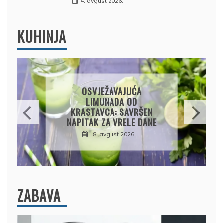
4. avgust 2026.
KUHINJA
KROMPIRUŠA IZLIVAČA:
JEDNOSTAVNA PITA BEZ
KORA, HRSKAVA I
UKUSNA
8. avgust 2026.
ZABAVA