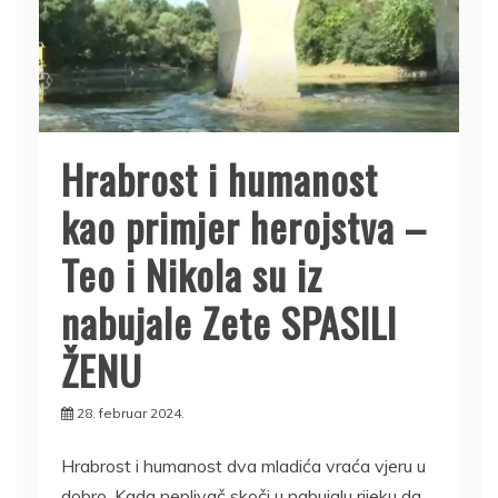
Hrabrost i humanost
kao primjer herojstva –
Teo i Nikola su iz
nabujale Zete SPASILI
ŽENU
28. februar 2024.
Hrabrost i humanost dva mladića vraća vjeru u
dobro. Kada neplivač skoči u nabujalu rijeku da