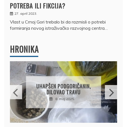
POTREBA ILI FIKCIJA?
27. april 2023.
Vlast u Crnoj Gori trebalo bi da razmisli o potrebi
formiranja novog istraživačko razvojnog centra…
HRONIKA
DRŽAVLJANIN RUSIJE
OSUMNJIČEN DA JE
PRODAO TUĐI BMW,
DRŽAVU NAPUSTIO
BRODOM
12. februar 2025.