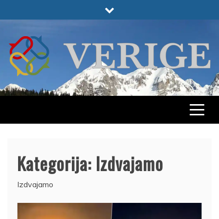
Skip
to
content
VERIGE
ODABRANO
Kategorija:
Izdvajamo
Izdvajamo