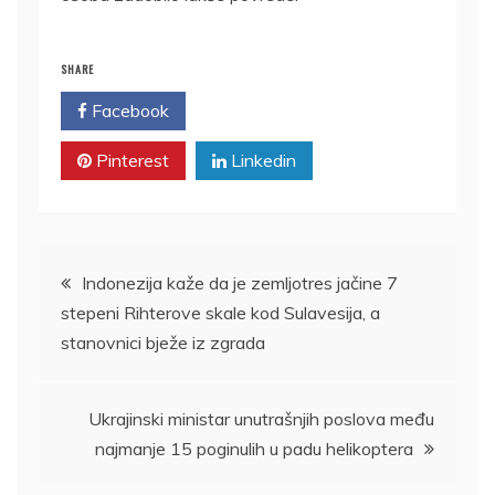
SHARE
Facebook
Twitter
Pinterest
Linkedin
Kretanje
Indonezija kaže da je zemljotres jačine 7
stepeni Rihterove skale kod Sulavesija, a
članka
stanovnici bježe iz zgrada
Ukrajinski ministar unutrašnjih poslova među
najmanje 15 poginulih u padu helikoptera