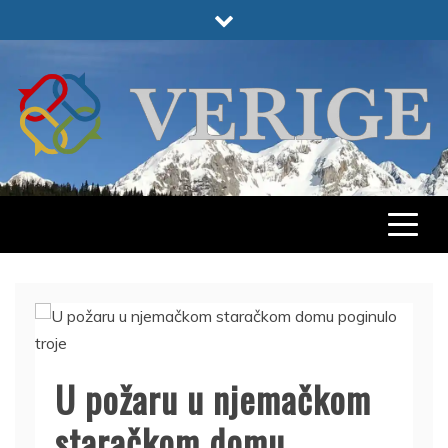
Skip
to
content
VERIGE
ODABRANO
U požaru u njemačkom
staračkom domu