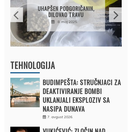
OSUMNJIČEN DA JE
ORIČANIN,
PRODAO TUĐI BMW,
TRAVU
DRŽAVU NAPUSTIO
2025.
BRODOM
12. februar 2025.
TEHNOLOGIJA
BUDIMPEŠTA: STRUČNJACI ZA
DEAKTIVIRANJE BOMBI
UKLANJALI EKSPLOZIV SA
NASIPA DUNAVA
7. avgust 2026.
VUKIĆEVIĆ: ZLOČIN NAD