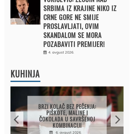
SRBIMA IZ KRAJINE NIKO IZ
CRNE GORE NE SMIJE
PROSLAVLJATI, OVIM
SKANDALOM SE MORA
POZABAVITI PREMIJER!
4. avgust 2026.
KUHINJA
LAČ BEZ PEČENJA:
PAPRIKE SA ME
OTE, MALINE I
PIRINČEM NA KA
DA U SAVRŠENOJ
SOČAN I JEDNO
MBINACIJI
RUČAK IZ JEDNE
. avgust 2026.
7. avgust 202