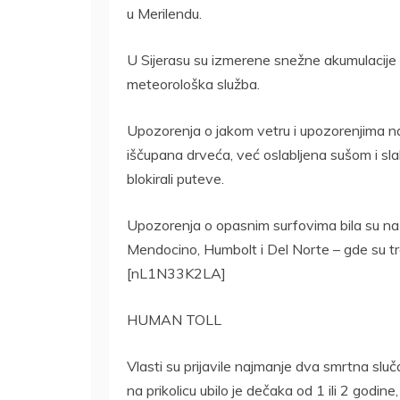
u Merilendu.
U Sijerasu su izmerene snežne akumulacije od
meteorološka služba.
Upozorenja o jakom vetru i upozorenjima na o
iščupana drveća, već oslabljena sušom i sla
blokirali puteve.
Upozorenja o opasnim surfovima bila su na s
Mendocino, Humbolt i Del Norte – gde su trosp
[nL1N33K2LA]
HUMAN TOLL
Vlasti su prijavile najmanje dva smrtna sluč
na prikolicu ubilo je dečaka od 1 ili 2 godin