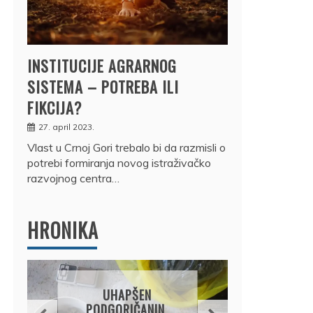
INSTITUCIJE AGRARNOG
SISTEMA – POTREBA ILI
FIKCIJA?
27. april 2023.
Vlast u Crnoj Gori trebalo bi da razmisli o
potrebi formiranja novog istraživačko
razvojnog centra…
HRONIKA
DRŽ
UHAPŠEN
OSUM
PODGORIČANIN,
JE P