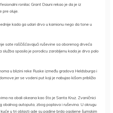
fesionalni ronilac Grant Dauni rekao je da je iz
 pre oluje.
bednije kada ga udari drvo u kamionu nego da tone u
rnje sate raščišćavajući ruševine sa oborenog drveća
a služba spasila je porodicu zarobljenu kada je drvo palo
noma u blizini reke Ruske između gradova Heldsburga i
omove jer se vodeni put koji je nabujao kišom približio
vima na obali okeana kao što je Santa Kruz. Zvaničnici
tog obalnog autoputa, zbog poplava i ruševina. U okrugu
kuće u tri oblasti gde su padine brda ogoljene šumskim