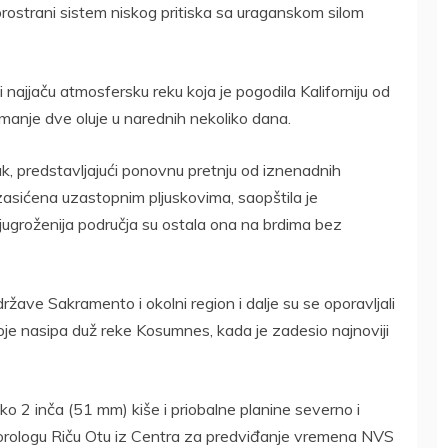
rostrani sistem niskog pritiska sa uraganskom silom
 najjaču atmosfersku reku koja je pogodila Kaliforniju od
manje dve oluje u narednih nekoliko dana.
k, predstavljajući ponovnu pretnju od iznenadnih
zasićena uzastopnim pljuskovima, saopštila je
ugroženija područja su ostala ona na brdima bez
ržave Sakramento i okolni region i dalje su se oporavljali
boje nasipa duž reke Kosumnes, kada je zadesio najnoviji
ko 2 inča (51 mm) kiše i priobalne planine severno i
orologu Riču Otu iz Centra za predviđanje vremena NVS