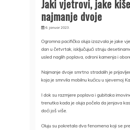
Jaki vjetrovi, jake kiš
najmanje dvoje
6. januar 2023.
Ogromna pacifička oluja izazvala je jake vjet
dan u četvrtak, isključujući struju desetin
usled naglih poplava, odroni kamenja i obo
Najmanje dvoje smrtno stradalih je prijavlje
koja je smrvila mobilnu kućicu u sjevernoj Kali
I dok su razmjere poplava i gubitaka imovin
trenutka kada je oluja počela da jenjava kas
doći još više.
Oluju su pokretala dva fenomena koji se pr