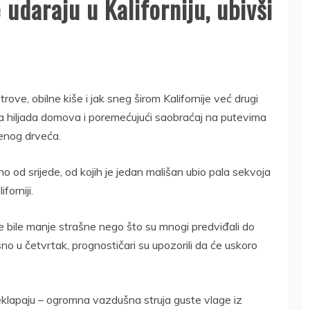
e udaraju u Kaliforniju, ubivši
rove, obilne kiše i jak sneg širom Kalifornije već drugi
ama hiljada domova i poremećujući saobraćaj na putevima
renog drveća.
no od srijede, od kojih je jedan mališan ubio pala sekvoja
forniji.
e bile manje strašne nego što su mnogi predviđali do
no u četvrtak, prognostičari su upozorili da će uskoro
eklapaju – ogromna vazdušna struja guste vlage iz