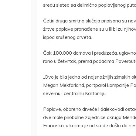
sredu sleteo sa delimično poplavljenog puta
Četiri druga smrtna slučaja pripisana su novog
žrtve poplave pronađene su u ili blizu njih
ispod srušenog drveta.
Čak 180.000 domova i preduzeća, uglavnom u 
rano u četvrtak, prema podacima Poverout
„Ovo je bila jedna od najsnažnijih zimskih ol
Megan Mekfarland, portparol kompanije Pac
severnu i centralnu Kaliforniju.
Poplave, oboreno drveće i dalekovodi ostavi
dve male priobalne zajednice okruga Mend
Franciska, u kojima je od srede došlo do nes