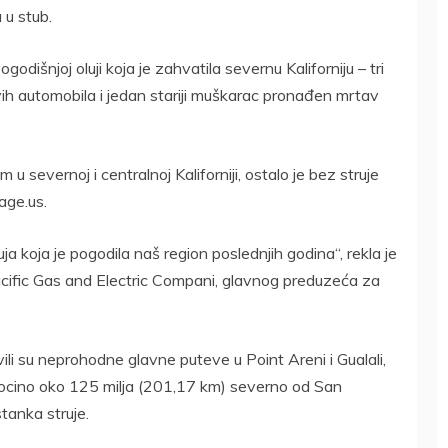
 u stub.
odišnjoj oluji koja je zahvatila severnu Kaliforniju – tri
ovih automobila i jedan stariji muškarac pronađen mrtav
severnoj i centralnoj Kaliforniji, ostalo je bez struje
age.us.
uja koja je pogodila naš region poslednjih godina“, rekla je
ific Gas and Electric Compani, glavnog preduzeća za
li su neprohodne glavne puteve u Point Areni i Gualali,
ocino oko 125 milja (201,17 km) severno od San
tanka struje.