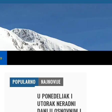
na
POPULARNO
NAJNOVIJE
U PONEDELJAK I
UTORAK NERADNI
DANI U OSNOVNIM I