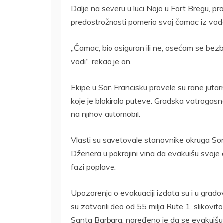
Dalje na severu u luci Nojo u Fort Bregu, pro
predostrožnosti pomerio svoj čamac iz vode
„Čamac, bio osiguran ili ne, osećam se bez
vodi“, rekao je on.
Ekipe u San Francisku provele su rane juta
koje je blokiralo puteve. Gradska vatrogasn
na njihov automobil.
Vlasti su savetovale stanovnike okruga So
Dženera u pokrajini vina da evakuišu svoje d
fazi poplave.
Upozorenja o evakuaciji izdata su i u grado
su zatvorili deo od 55 milja Rute 1, slikovi
Santa Barbara, naređeno je da se evakuišu 