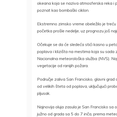
okeana koja se naziva atmosferska reka i p
poznat kao bombaški ciklon.
Ekstremno zimsko vreme obeležilo je treću i
početka prošle nedelje, uz prognozu još naj
Očekuje se da će sledeća stići kasno u peta
poplava i klizišta na mestima koja su sada 
Nacionalna meteorološka služba (NVS). Naj
vegetacije od ranijih požara.
Područje zaliva San Francisko, glavni grad d
od velikih šteta od poplava, uključujući pro
pljusak.
Najnovija oluja zasula je San Francisko sa o
južno od grada sa 5 do 7 inča, prema mete