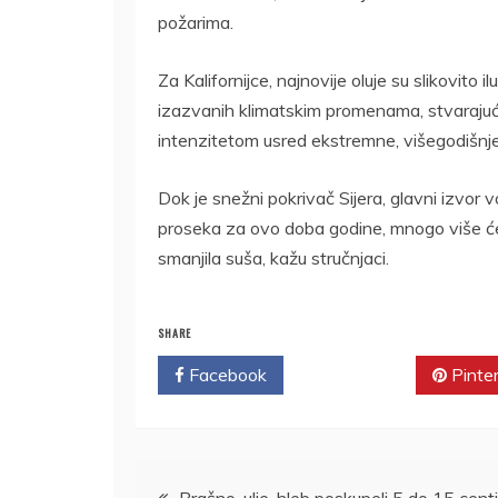
požarima.
Za Kalifornijce, najnovije oluje su slikovito
izazvanih klimatskim promenama, stvarajuć
intenzitetom usred ekstremne, višegodišnje
Dok je snežni pokrivač Sijera, glavni izvor
proseka za ovo doba godine, mnogo više će
smanjila suša, kažu stručnjaci.
SHARE
Facebook
Twitter
Pinte
Kretanje