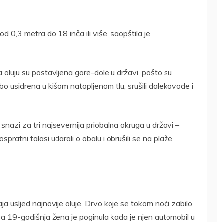
 0,3 metra do 18 inča ili više, saopštila je
luju su postavljena gore-dole u ​​državi, pošto su
bo usidrena u kišom natopljenom tlu, srušili dalekovode i
nazi za tri najsevernija priobalna okruga u državi –
ratni talasi udarali o obalu i obrušili se na plaže.
aja usljed najnovije oluje. Drvo koje se tokom noći zabilo
e, a 19-godišnja žena je poginula kada je njen automobil u