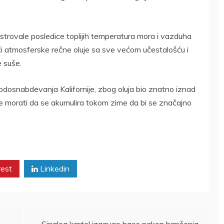
 ilustrovale posledice toplijih temperatura mora i vazduha
i atmosferske rečne oluje sa sve većom učestalošću i
 suše.
 vodosnabdevanja Kalifornije, zbog oluja bio znatno iznad
 morati da se akumulira tokom zime da bi se značajno
rest
Linkedin
DRŽAVLJANIN
RUSIJE
UŽAS U SOKOCU:
OSUMNJIČEN DA
ŽENA IZBOLA
JE PRODAO TUĐI
MUŽA U