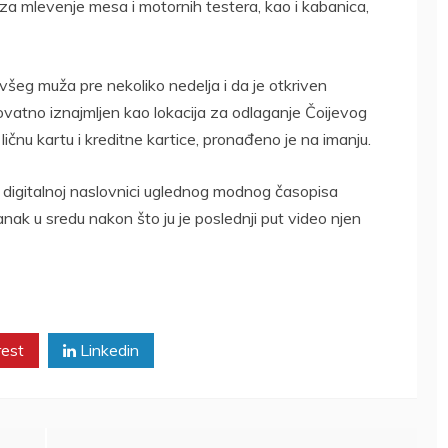
a za mlevenje mesa i motornih testera, kao i kabanica,
ivšeg muža pre nekoliko nedelja i da je otkriven
rovatno iznajmljen kao lokacija za odlaganje Čoijevog
u ličnu kartu i kreditne kartice, pronađeno je na imanju.
a digitalnoj naslovnici uglednog modnog časopisa
tanak u sredu nakon što ju je poslednji put video njen
rest
Linkedin