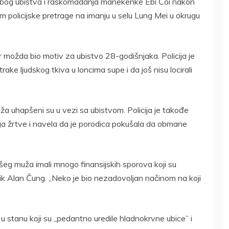
 zbog ubistva i raskomadanja manekenke Ebi Čoi nakon
om policijske pretrage na imanju u selu Lung Mei u okrugu
por možda bio motiv za ubistvo 28-godišnjaka. Policija je
ake ljudskog tkiva u loncima supe i da još nisu locirali
uža uhapšeni su u vezi sa ubistvom. Policija je takođe
ruga žrtve i navela da je porodica pokušala da obmane
šeg muža imali mnogo finansijskih sporova koji su
nik Alan Čung. „Neko je bio nezadovoljan načinom na koji
 u stanu koji su „pedantno uredile hladnokrvne ubice” i