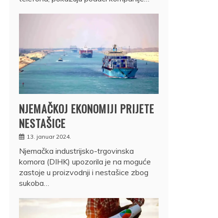
NJEMAČKOJ EKONOMIJI PRIJETE
NESTAŠICE
13. januar 2024.
Njemačka industrijsko-trgovinska
komora (DIHK) upozorila je na moguće
zastoje u proizvodnji i nestašice zbog
sukoba…