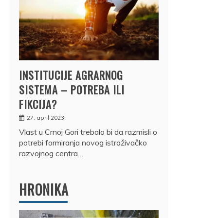
INSTITUCIJE AGRARNOG
SISTEMA – POTREBA ILI
FIKCIJA?
27. april 2023.
Vlast u Crnoj Gori trebalo bi da razmisli o
potrebi formiranja novog istraživačko
razvojnog centra…
HRONIKA
DRŽ