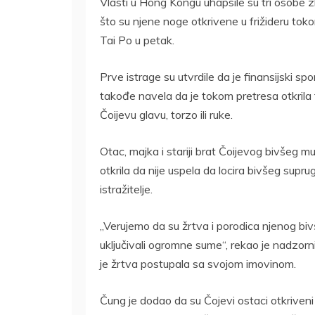
Vlasti u Hong Kongu uhapsile su tri osobe
što su njene noge otkrivene u frižideru tok
Tai Po u petak.
Prve istrage su utvrdile da je finansijski s
takođe navela da je tokom pretresa otkrila tr
Čoijevu glavu, torzo ili ruke.
Otac, majka i stariji brat Čoijevog bivšeg m
otkrila da nije uspela da locira bivšeg sup
istražitelje.
„Verujemo da su žrtva i porodica njenog biv
uključivali ogromne sume“, rekao je nadzor
je žrtva postupala sa svojom imovinom.
Čung je dodao da su Čojevi ostaci otkriveni