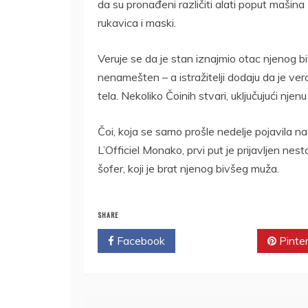
da su pronađeni različiti alati poput mašin
rukavica i maski.
Veruje se da je stan iznajmio otac njenog b
nenamešten – a istražitelji dodaju da je ve
tela. Nekoliko Čoinih stvari, uključujući njen
Čoi, koja se samo prošle nedelje pojavila n
L’Officiel Monako, prvi put je prijavljen nes
šofer, koji je brat njenog bivšeg muža.
SHARE
Facebook
Twitter
Pinte