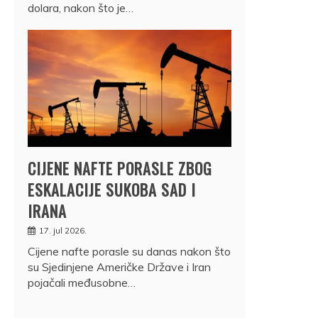
dolara, nakon što je…
CIJENE NAFTE PORASLE ZBOG
ESKALACIJE SUKOBA SAD I
IRANA
17. jul 2026.
Cijene nafte porasle su danas nakon što
su Sjedinjene Američke Države i Iran
pojačali međusobne…