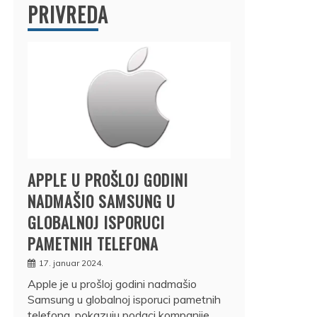
PRIVREDA
APPLE U PROŠLOJ GODINI
NADMAŠIO SAMSUNG U
GLOBALNOJ ISPORUCI
PAMETNIH TELEFONA
17. januar 2024.
Apple je u prošloj godini nadmašio
Samsung u globalnoj isporuci pametnih
telefona, pokazuju podaci kompanije…