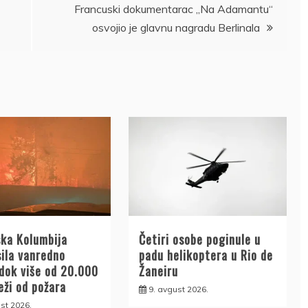
Francuski dokumentarac „Na Adamantu“
osvojio je glavnu nagradu Berlinala
ska Kolumbija
Četiri osobe poginule u
sila vanredno
padu helikoptera u Rio de
 dok više od 20.000
Žaneiru
ježi od požara
9. avgust 2026.
st 2026.