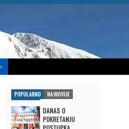
na
POPULARNO
NAJNOVIJE
DANAS O
POKRETANJU
POSTUPKA