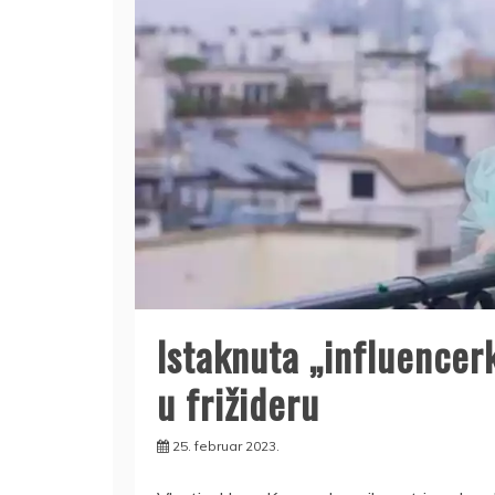
Istaknuta „influence
u frižideru
25. februar 2023.