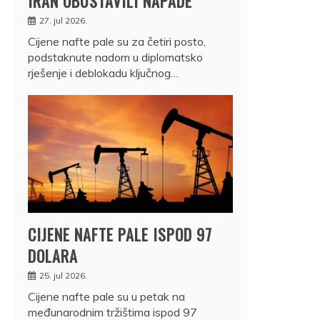
IRAN OBUSTAVILI NAPADE
27. jul 2026.
Cijene nafte pale su za četiri posto,
podstaknute nadom u diplomatsko
rješenje i deblokadu ključnog…
CIJENE NAFTE PALE ISPOD 97
DOLARA
25. jul 2026.
Cijene nafte pale su u petak na
međunarodnim tržištima ispod 97