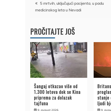
Kretanje
5 mrtvih, uključujući pacijenta, u padu
medicinskog leta u Nevadi
članka
PROČITAJTE JOŠ
Šangaj otkazao više od
Britan
1.300 letova dok se Kina
progla
priprema za dolazak
stanje
tajfuna
ljudi b
9. avgust 2026.
9. avgu