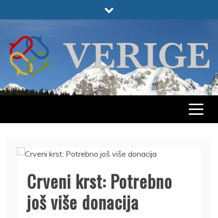
Skip
to
content
VERIGE
ODABRANO
Crveni krst: Potrebno
još više donacija