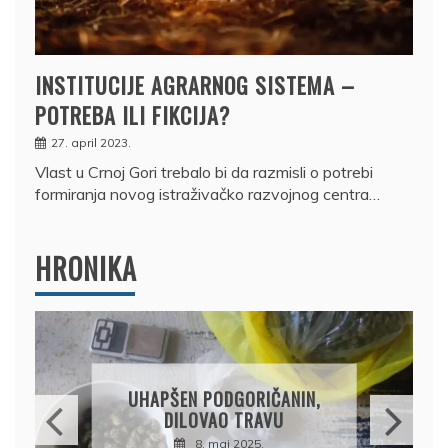
INSTITUCIJE AGRARNOG SISTEMA –
POTREBA ILI FIKCIJA?
27. april 2023.
Vlast u Crnoj Gori trebalo bi da razmisli o potrebi
formiranja novog istraživačko razvojnog centra…
HRONIKA
DRŽAVLJANIN RUSIJE
OSUMNJIČEN DA JE
PRODAO TUĐI BMW,
DRŽAVU NAPUSTIO