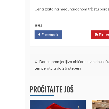
Cena zlata na međunarodnom tržištu porasl
SHARE
Facebook
Twitter
Pinte
Kretanje
Danas promjenljivo oblčano uz slabu kišu
temperatura do 26 stepeni
članka
PROČITAJTE JOŠ