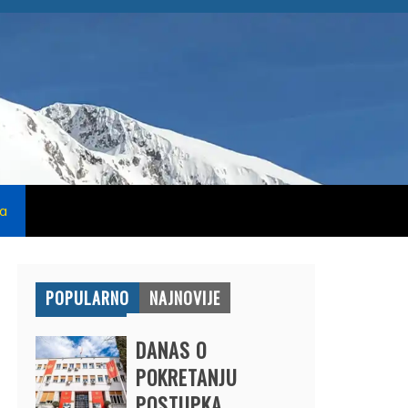
na
POPULARNO
NAJNOVIJE
DANAS O
POKRETANJU
POSTUPKA