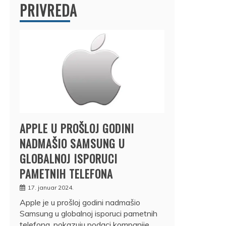
PRIVREDA
APPLE U PROŠLOJ GODINI
NADMAŠIO SAMSUNG U
GLOBALNOJ ISPORUCI
PAMETNIH TELEFONA
17. januar 2024.
Apple je u prošloj godini nadmašio
Samsung u globalnoj isporuci pametnih
telefona, pokazuju podaci kompanije…