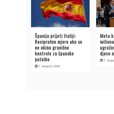
Španija prijeti Italiji:
Meta k
Recipročne mjere ako se
milion
ne ukinu granične
ugroža
kontrole za španske
djece 
putnike
7. avgu
7. avgust 2026.