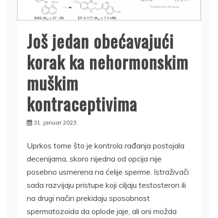
Još jedan obećavajući
korak ka nehormonskim
muškim
kontraceptivima
31. januar 2023.
Uprkos tome što je kontrola rađanja postojala
decenijama, skoro nijedna od opcija nije
posebno usmerena na ćelije sperme. Istraživači
sada razvijaju pristupe koji ciljaju testosteron ili
na drugi način prekidaju sposobnost
spermatozoida da oplode jaje, ali oni možda