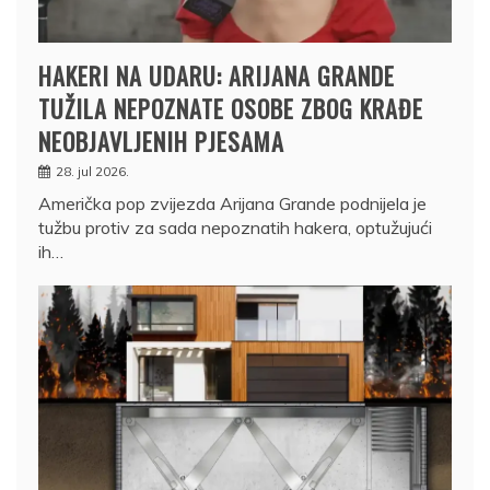
HAKERI NA UDARU: ARIJANA GRANDE
TUŽILA NEPOZNATE OSOBE ZBOG KRAĐE
NEOBJAVLJENIH PJESAMA
28. jul 2026.
Američka pop zvijezda Arijana Grande podnijela je
tužbu protiv za sada nepoznatih hakera, optužujući
ih…