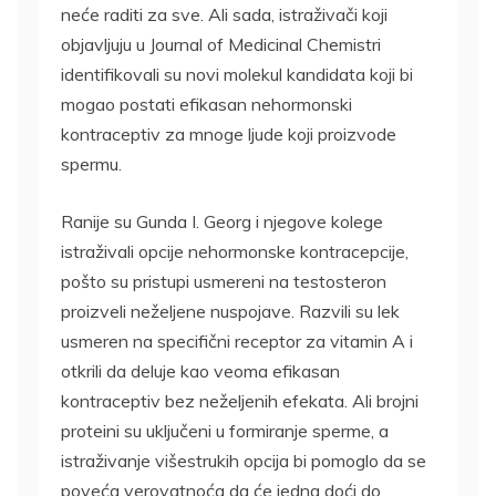
neće raditi za sve. Ali sada, istraživači koji
objavljuju u Journal of Medicinal Chemistri
identifikovali su novi molekul kandidata koji bi
mogao postati efikasan nehormonski
kontraceptiv za mnoge ljude koji proizvode
spermu.
Ranije su Gunda I. Georg i njegove kolege
istraživali opcije nehormonske kontracepcije,
pošto su pristupi usmereni na testosteron
proizveli neželjene nuspojave. Razvili su lek
usmeren na specifični receptor za vitamin A i
otkrili da deluje kao veoma efikasan
kontraceptiv bez neželjenih efekata. Ali brojni
proteini su uključeni u formiranje sperme, a
istraživanje višestrukih opcija bi pomoglo da se
poveća verovatnoća da će jedna doći do