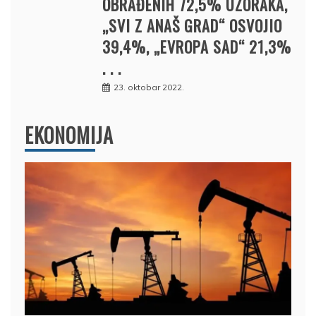
OBRAĐENIH 72,5% UZORAKA,
„SVI Z ANAŠ GRAD“ OSVOJIO
39,4%, „EVROPA SAD“ 21,3%
. . .
23. oktobar 2022.
EKONOMIJA