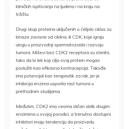
kliničkih ispitivanja na ljudima i na kraju na
tržištu.
Drugi skup proteina uključenih u ćelijski ciklus su
kinaze zavisne od ciklina, ili CDK, koje igraju
ulogu u proizvodnji spermatozoida i razvoju
tumora. Miševi bez CDK2 receptora su sterilni,
tako da bi lek koji cilja ovaj protein mogao
poslužiti kao efikasna kontracepcija. Takođe
ima potencijal kao terapeutik za rak, jer je
inhibicija enzima usporila rast tumora u
prethodnim studijama.
Međutim, CDK2 ima veoma sličan oblik drugim
enzimima u svojoj porodici, a trenutno dostupni
inhibitori imaju tendenciju da proizvedu