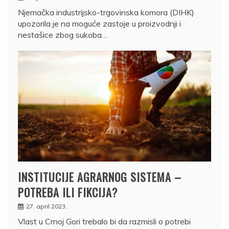
Njemačka industrijsko-trgovinska komora (DIHK)
upozorila je na moguće zastoje u proizvodnji i
nestašice zbog sukoba…
INSTITUCIJE AGRARNOG SISTEMA –
POTREBA ILI FIKCIJA?
27. april 2023.
Vlast u Crnoj Gori trebalo bi da razmisli o potrebi