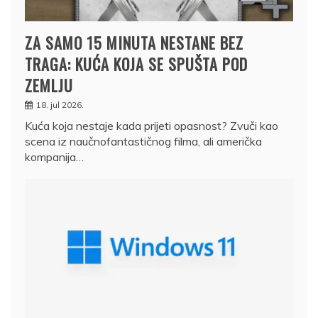
ZA SAMO 15 MINUTA NESTANE BEZ
TRAGA: KUĆA KOJA SE SPUŠTA POD
ZEMLJU
18. jul 2026.
Kuća koja nestaje kada prijeti opasnost? Zvuči kao
scena iz naučnofantastičnog filma, ali američka
kompanija…