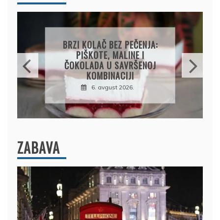
PAPRIKE SA MESOM I
PIRINČEM NA KAŠIKU:
SOČAN I JEDNOSTAVAN
RUČAK IZ JEDNE ŠERPE
7. avgust 2026.
ZABAVA