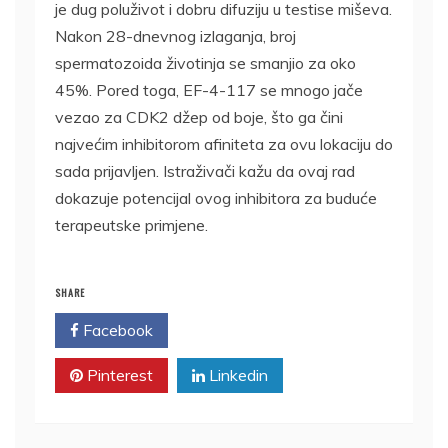
je dug poluživot i dobru difuziju u testise miševa.
Nakon 28-dnevnog izlaganja, broj
spermatozoida životinja se smanjio za oko
45%. Pored toga, EF-4-117 se mnogo jače
vezao za CDK2 džep od boje, što ga čini
najvećim inhibitorom afiniteta za ovu lokaciju do
sada prijavljen. Istraživači kažu da ovaj rad
dokazuje potencijal ovog inhibitora za buduće
terapeutske primjene.
SHARE
Facebook
Twitter
Pinterest
Linkedin