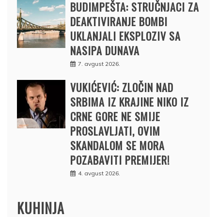
BUDIMPEŠTA: STRUČNJACI ZA
DEAKTIVIRANJE BOMBI
UKLANJALI EKSPLOZIV SA
NASIPA DUNAVA
7. avgust 2026.
VUKIĆEVIĆ: ZLOČIN NAD
SRBIMA IZ KRAJINE NIKO IZ
CRNE GORE NE SMIJE
PROSLAVLJATI, OVIM
SKANDALOM SE MORA
POZABAVITI PREMIJER!
4. avgust 2026.
KUHINJA