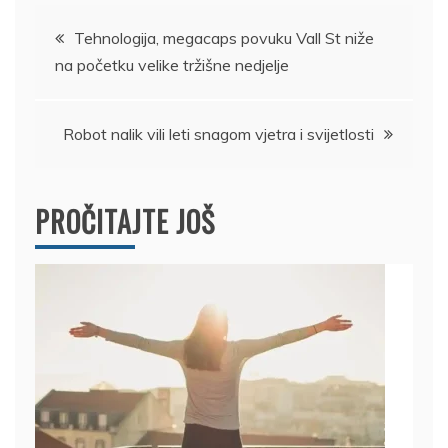
Kretanje
Tehnologija, megacaps povuku Vall St niže
na početku velike tržišne nedjelje
članka
Robot nalik vili leti snagom vjetra i svijetlosti
PROČITAJTE JOŠ