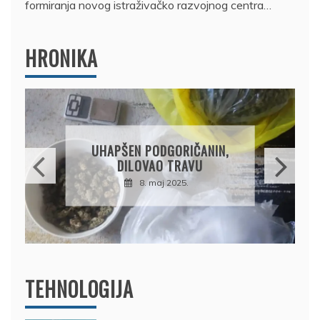
formiranja novog istraživačko razvojnog centra…
HRONIKA
DRŽAVLJANIN RUSIJE
OSUMNJIČEN DA JE
PRODAO TUĐI BMW,
DRŽAVU NAPUSTIO
BRODOM
12. februar 2025.
TEHNOLOGIJA