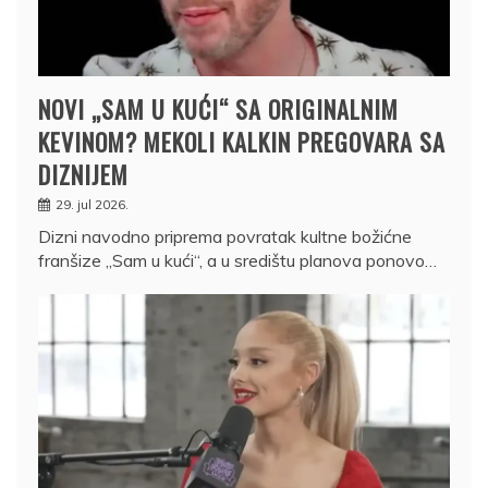
NOVI „SAM U KUĆI“ SA ORIGINALNIM
KEVINOM? MEKOLI KALKIN PREGOVARA SA
DIZNIJEM
29. jul 2026.
Dizni navodno priprema povratak kultne božićne
franšize „Sam u kući“, a u središtu planova ponovo…