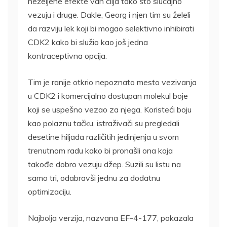
neželjene efekte van cilja tako što slučajno
vezuju i druge. Dakle, Georg i njen tim su želeli
da razviju lek koji bi mogao selektivno inhibirati
CDK2 kako bi služio kao još jedna
kontraceptivna opcija.
Tim je ranije otkrio nepoznato mesto vezivanja
u CDK2 i komercijalno dostupan molekul boje
koji se uspešno vezao za njega. Koristeći boju
kao polaznu tačku, istraživači su pregledali
desetine hiljada različitih jedinjenja u svom
trenutnom radu kako bi pronašli ona koja
takođe dobro vezuju džep. Suzili su listu na
samo tri, odabravši jednu za dodatnu
optimizaciju.
Najbolja verzija, nazvana EF-4-177, pokazala