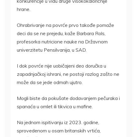
konkurencije u vidu druge visokokaloričnije
hrane.
Ohrabrivanje na povrće prvo takođe pomaže
deci da se ne prejedu, kaže Barbara Rols,
profesorka nutricione nauke na Državnom
univerzitetu Pensilvanija, u SAD.
I dok povrće nije uobičajeni deo doručka u
zapadnjačkoj ishrani, ne postoji razlog zašto ne
može da se jede odmah ujutro.
Mogli biste da pokušate dodavanjem pečuraka i
spanaća u omlet ili tikvica u mafine.
Na jednom ispitivanju iz 2023. godine,
sprovedenom u osam britanskih vrtića,