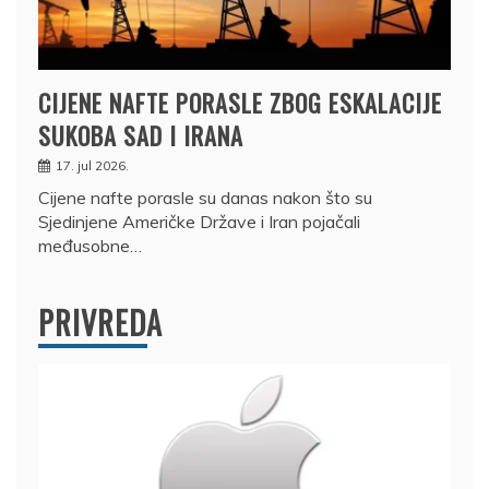
CIJENE NAFTE PORASLE ZBOG ESKALACIJE
SUKOBA SAD I IRANA
17. jul 2026.
Cijene nafte porasle su danas nakon što su
Sjedinjene Američke Države i Iran pojačali
međusobne…
PRIVREDA