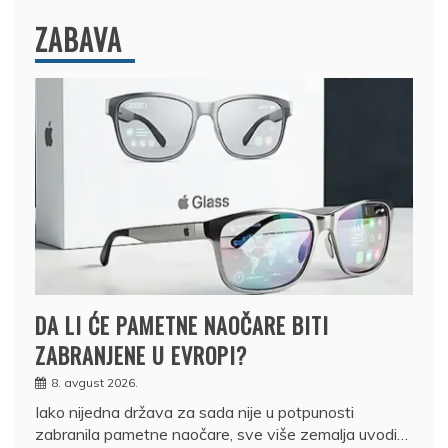
ZABAVA
DA LI ĆE PAMETNE NAOČARE BITI
ZABRANJENE U EVROPI?
8. avgust 2026.
Iako nijedna država za sada nije u potpunosti
zabranila pametne naočare, sve više zemalja uvodi…