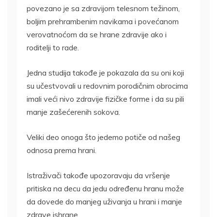
povezano je sa zdravijom telesnom težinom,
boljim prehrambenim navikama i povećanom
verovatnoćom da se hrane zdravije ako i
roditelji to rade.
Jedna studija takođe je pokazala da su oni koji
su učestvovali u redovnim porodičnim obrocima
imali veći nivo zdravije fizičke forme i da su pili
manje zašećerenih sokova.
Veliki deo onoga što jedemo potiče od našeg
odnosa prema hrani.
Istraživači takođe upozoravaju da vršenje
pritiska na decu da jedu određenu hranu može
da dovede do manjeg uživanja u hrani i manje
zdrave ishrane.