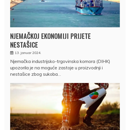
NJEMAČKOJ EKONOMIJI PRIJETE
NESTAŠICE
13. januar 2024.
Njemačka industrijsko-trgovinska komora (DIHK)
upozorila je na moguće zastoje u proizvodnji i
nestašice zbog sukoba…