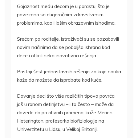
Gojaznost među decom je u porastu, što je
povezano sa dugoročnim zdravstvenim
problemima, kao i lošim obrazovnim ishodima.
Srećom po roditelje, istraživači su se pozabavili
novim načinima da se poboljša ishrana kod
dece i otkrili neka inovativna rešenja.
Postoji šest jednostavnih rešenja za koje nauka
kaže da možete da isprobate kod kuće.
Davanje deci što više različitih tipova povrća
još u ranom detinjstvu – i to često – može da
dovede do pozitivnih promena, kaže Merion
Heterington, profesorka biofiziologije na
Univerzitetu u Lidsu, u Velikoj Britaniji.