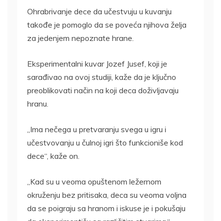
Ohrabrivanje dece da učestvuju u kuvanju
takođe je pomoglo da se poveća njihova želja
za jedenjem nepoznate hrane.
Eksperimentalni kuvar Jozef Jusef, koji je
sarađivao na ovoj studiji, kaže da je ključno
preoblikovati način na koji deca doživljavaju
hranu.
„Ima nečega u pretvaranju svega u igru i
učestvovanju u čulnoj igri što funkcioniše kod
dece“, kaže on.
„Kad su u veoma opuštenom ležernom
okruženju bez pritisaka, deca su veoma voljna
da se poigraju sa hranom i iskuse je i pokušaju