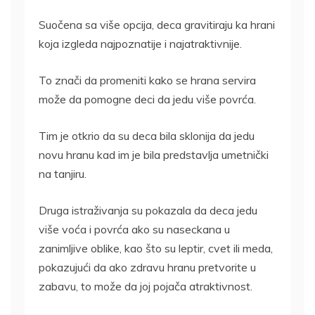
Suočena sa više opcija, deca gravitiraju ka hrani
koja izgleda najpoznatije i najatraktivnije.
To znači da promeniti kako se hrana servira
može da pomogne deci da jedu više povrća.
Tim je otkrio da su deca bila sklonija da jedu
novu hranu kad im je bila predstavlja umetnički
na tanjiru.
Druga istraživanja su pokazala da deca jedu
više voća i povrća ako su naseckana u
zanimljive oblike, kao što su leptir, cvet ili meda,
pokazujući da ako zdravu hranu pretvorite u
zabavu, to može da joj pojača atraktivnost.