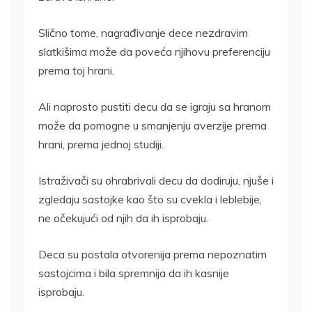
Slično tome, nagrađivanje dece nezdravim
slatkišima može da poveća njihovu preferenciju
prema toj hrani.
Ali naprosto pustiti decu da se igraju sa hranom
može da pomogne u smanjenju averzije prema
hrani, prema jednoj studiji.
Istraživači su ohrabrivali decu da dodiruju, njuše i
zgledaju sastojke kao što su cvekla i leblebije,
ne očekujući od njih da ih isprobaju.
Deca su postala otvorenija prema nepoznatim
sastojcima i bila spremnija da ih kasnije
isprobaju.