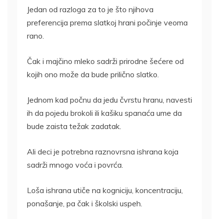
Jedan od razloga za to je što njihova
preferencija prema slatkoj hrani počinje veoma
rano.
Čak i majčino mleko sadrži prirodne šećere od
kojih ono može da bude prilično slatko.
Jednom kad počnu da jedu čvrstu hranu, navesti
ih da pojedu brokoli ili kašiku spanaća ume da
bude zaista težak zadatak.
Ali deci je potrebna raznovrsna ishrana koja
sadrži mnogo voća i povrća.
Loša ishrana utiče na kogniciju, koncentraciju,
ponašanje, pa čak i školski uspeh.