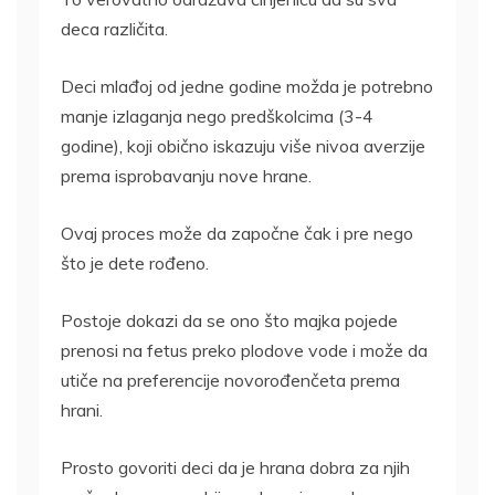
deca različita.
Deci mlađoj od jedne godine možda je potrebno
manje izlaganja nego predškolcima (3-4
godine), koji obično iskazuju više nivoa averzije
prema isprobavanju nove hrane.
Ovaj proces može da započne čak i pre nego
što je dete rođeno.
Postoje dokazi da se ono što majka pojede
prenosi na fetus preko plodove vode i može da
utiče na preferencije novorođenčeta prema
hrani.
Prosto govoriti deci da je hrana dobra za njih