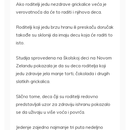
Ako roditelji jedu nezdrave grickalice veća je
verovatnoća da će to raditi i njihova deca.
Roditelji koji jedu brzu hranu ili preskaču doručak
takođe su skloniji da imaju decu koja će raditi to
isto.
Studija sprovedena na školskoj deci na Novom
Zelandu pokazala je da su deca roditelja koji
jedu zdravije jela manje torti, čokolada i drugih
slatkih grickalica.
Slično tome, deca čiji su roditelji redovno
predstavljali uzor za zdraviju ishranu pokazalo
se da uživaju u više voća i povrća.
Jedenje zajedno najmanje tri puta nedeljno