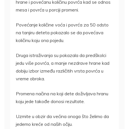
hrane i povećanu količinu povrća kad se odnos
mesa i povrća u porciji promeni.
Povećanje količine voća i povrća za 50 odsto
na tanjiru deteta pokazalo se da povećava
količinu koju ona pojedu.
Druga istraživanja su pokazala da predškolci
jedu više povrća, a manje nezdrave hrane kad
dobiju izbor između različitih vrsta povrća u
vreme obroka.
Promena načina na koji dete doživljava hranu
koju jede takođe donosi rezultate.
Uzmite u obzir da većina onoga što želimo da
jedemo kreće od naših očiju.