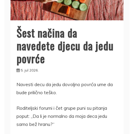
Šest načina da
navedete djecu da jedu
povrće
5. jul 2026.
Navesti decu da jedu dovoljno povrća ume da
bude prilično teško.
Roditeljski forumi i čet grupe puni su pitanja
poput: „Da li je normalno da moja deca jedu
samo bež hranu?“