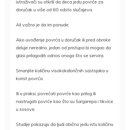
istraživači su otkrili da deca jedu povrće za
doručak u više od 60 odsto slučajeva.
Ali važno je da im ponude.
Ako uvođenje povrća u doručak ili pred obroke
deluje nerealno, jedan od pristupa bi mogao da
glasi prilagoditi odnos onoga što se servira.
Smanjite količinu visokokaloričnih sastojaka u
korist povrća.
Ili u praksi, povećati povrće kao prilog ili
nastrugati povrće kao što su šargarepa i tikvice
u sosove.
Studije pokazuju da ljudi obično jedu istu količinu