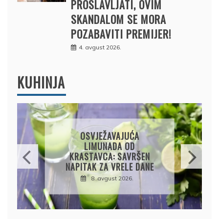
PROSLAVLJATI, OVIM
SKANDALOM SE MORA
POZABAVITI PREMIJER!
4. avgust 2026.
KUHINJA
KROMPIRUŠA IZLIVAČA:
JEDNOSTAVNA PITA BEZ
KORA, HRSKAVA I
UKUSNA
8. avgust 2026.