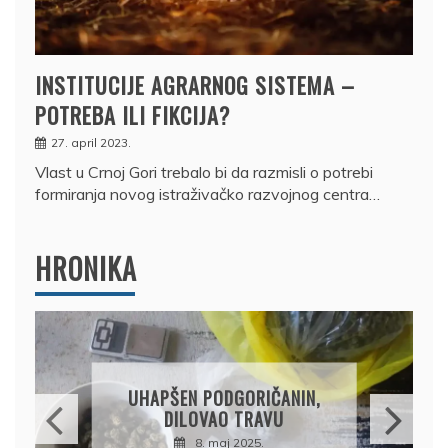
INSTITUCIJE AGRARNOG SISTEMA –
POTREBA ILI FIKCIJA?
27. april 2023.
Vlast u Crnoj Gori trebalo bi da razmisli o potrebi
formiranja novog istraživačko razvojnog centra…
HRONIKA
DRŽAVLJANIN RUSIJE
OSUMNJIČEN DA JE
PRODAO TUĐI BMW,
DRŽAVU NAPUSTIO