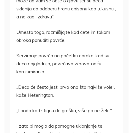
može da vam se obije o glavu, jer su deca
sklonija da odaberu hranu opisanu kao „ukusnu“,
a ne kao „zdravu“.
Umesto toga, razmišljajte kad ćete im tokom
obroka ponuditi povrće.
Serviranje povrća na početku obroka, kad su
deca najgladnija, povećava verovatnoću
konzumiranja.
„Deca će često jesti prvo ono što najviše vole“,
kaže Heterington.
„I onda kad stignu do graška, više ga ne žele.“
I zato bi moglo da pomogne uklanjanje te