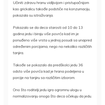
Učiniti zdravu hranu vidljivijom i pristupačnijom
kao grickalicu takođe podstiče na konzumaciju,
pokazala su istraživanja.
Pokazalo se da deca starosti od 10 do 13
godina jedu i biraju više povrća kad im je
ponuđeno više vrsta u jednoj posudi sa unapred
određenim porcijama, nego na nekoliko različitih
tanjira.
Takođe se pokazalo da predškolci jedu 36
odsto više povrća kad je hrana podeljena u
porcije na tanjiru sa različitim izborom.
Ono što roditelji jedu igra ogromnu ulogu u
normalizovanju onoga što deca očekuju da jedu.