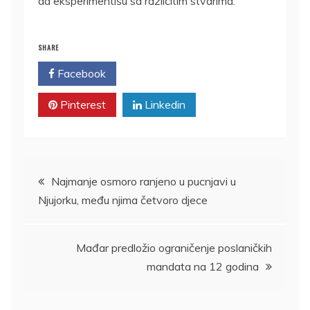
da eksperimentišu sa različitim stvarima.“
SHARE
Facebook
Twitter
Pinterest
Linkedin
Kretanje
Najmanje osmoro ranjeno u pucnjavi u
Njujorku, među njima četvoro djece
članka
Mađar predložio ograničenje poslaničkih
mandata na 12 godina