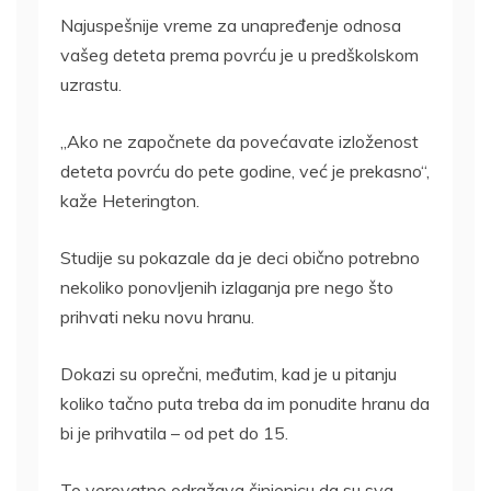
Najuspešnije vreme za unapređenje odnosa
vašeg deteta prema povrću je u predškolskom
uzrastu.
„Ako ne započnete da povećavate izloženost
deteta povrću do pete godine, već je prekasno“,
kaže Heterington.
Studije su pokazale da je deci obično potrebno
nekoliko ponovljenih izlaganja pre nego što
prihvati neku novu hranu.
Dokazi su oprečni, međutim, kad je u pitanju
koliko tačno puta treba da im ponudite hranu da
bi je prihvatila – od pet do 15.
To verovatno odražava činjenicu da su sva