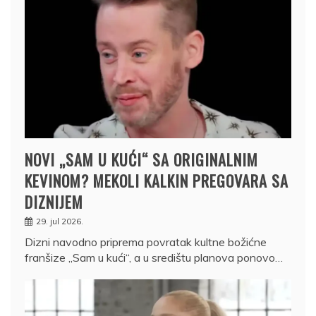
NOVI „SAM U KUĆI“ SA ORIGINALNIM
KEVINOM? MEKOLI KALKIN PREGOVARA SA
DIZNIJEM
29. jul 2026.
Dizni navodno priprema povratak kultne božićne
franšize „Sam u kući“, a u središtu planova ponovo…