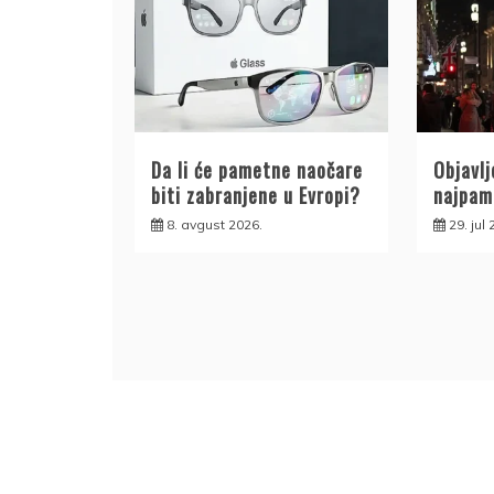
Da li će pametne naočare
Objavlj
biti zabranjene u Evropi?
najpam
8. avgust 2026.
29. jul