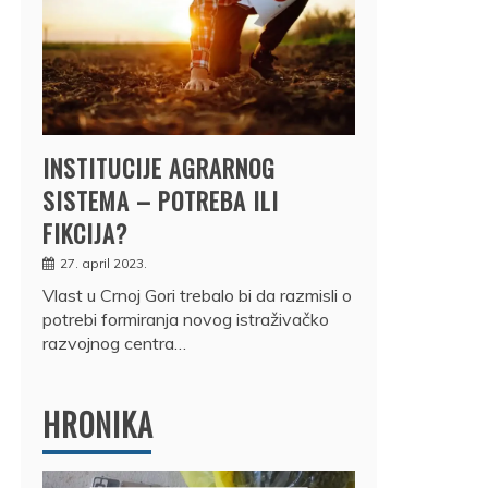
INSTITUCIJE AGRARNOG
SISTEMA – POTREBA ILI
FIKCIJA?
27. april 2023.
Vlast u Crnoj Gori trebalo bi da razmisli o
potrebi formiranja novog istraživačko
razvojnog centra…
HRONIKA
DRŽ