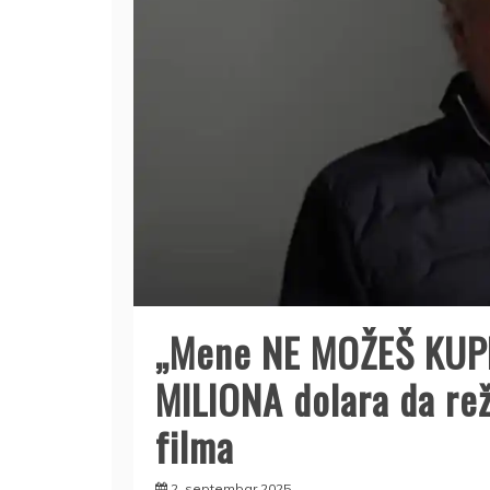
„Mene NE MOŽEŠ KUPIT
MILIONA dolara da re
filma
2. septembar 2025.