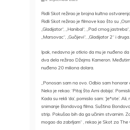
Ridli Skot režirao je brojna kultna ostvarenja
Ridli Skot režirao je filmove kao što su „Osmi
„Gladijator“, „Hanibal“, „Pad crnog jastreba
„Marsovac“, „Gučijevi“, „Gladijator 2“ i druga.
Ipak, nedavno je otkrio da mu je nuđeno da r
dva dela režirao Džejms Kameron. Međutim, 
nuđeno 20 miliona dolara.
„Ponosan sam na ovo. Odbio sam honorar od 
Neko je rekao: ‘Pitaj šta Arni dobija’. Pomisl
Kada su rekli ‘da’, pomislio sam: ‘Je*ote’. A
snimanje Bondovog filma. Suština Bondovog f
strip. Pokušao bih da ga učinim stvarnim. Z
mogao da zabrljam“ , rekao je Skot za The 