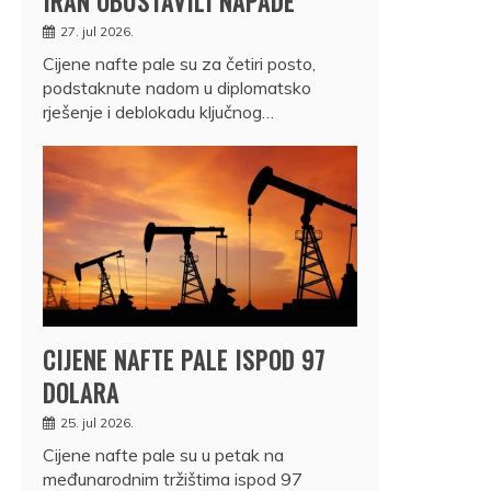
IRAN OBUSTAVILI NAPADE
27. jul 2026.
Cijene nafte pale su za četiri posto,
podstaknute nadom u diplomatsko
rješenje i deblokadu ključnog…
CIJENE NAFTE PALE ISPOD 97
DOLARA
25. jul 2026.
Cijene nafte pale su u petak na
međunarodnim tržištima ispod 97