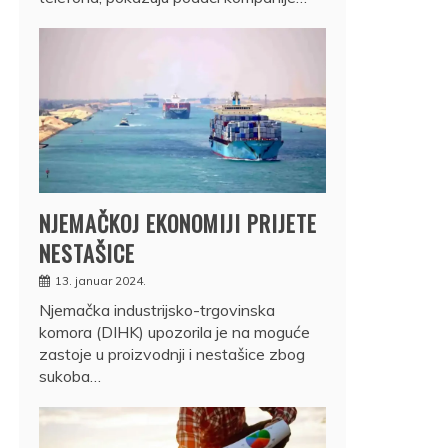
NJEMAČKOJ EKONOMIJI PRIJETE
NESTAŠICE
13. januar 2024.
Njemačka industrijsko-trgovinska
komora (DIHK) upozorila je na moguće
zastoje u proizvodnji i nestašice zbog
sukoba…