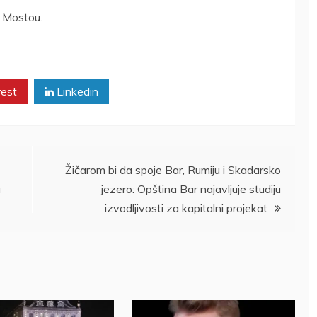
n Mostou.
rest
Linkedin
Žičarom bi da spoje Bar, Rumiju i Skadarsko
a
jezero: Opština Bar najavljuje studiju
izvodljivosti za kapitalni projekat