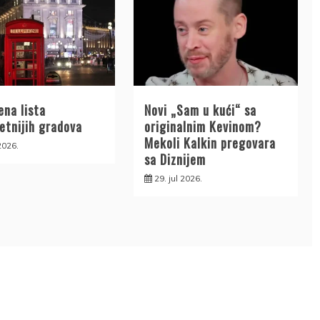
ena lista
Novi „Sam u kući“ sa
etnijih gradova
originalnim Kevinom?
Mekoli Kalkin pregovara
 2026.
sa Diznijem
29. jul 2026.