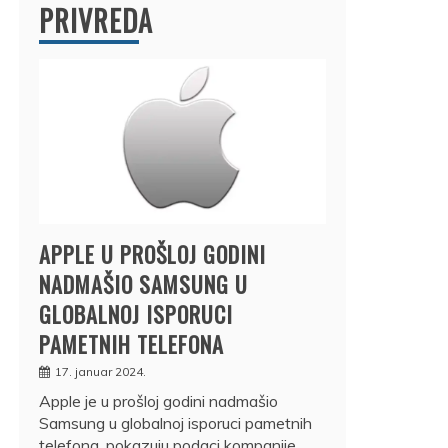
PRIVREDA
APPLE U PROŠLOJ GODINI
NADMAŠIO SAMSUNG U
GLOBALNOJ ISPORUCI
PAMETNIH TELEFONA
17. januar 2024.
Apple je u prošloj godini nadmašio
Samsung u globalnoj isporuci pametnih
telefona, pokazuju podaci kompanije…