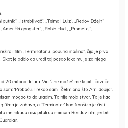
.
 putnik“, „Istrebljivač“, „Telma i Luiz“, „Redov Džejn“,
“, „Američki gangster“, „Robin Hud“, „Prometej“,
ežira i film „Terminator 3: pobuna mašina“, čija je prva
Skot je odbio da uradi taj posao iako mu je za njega
20 miliona dolara. Vidiš, ne možeš me kupiti, čoveče.
io sam: ‘Probaću’. I rekao sam: ‘Želim ono što Arni dobija“.
li, nisam mogao to da uradim. To nije moja stvar. To je kao
ilma je zabava, a ‘Terminator’ kao franšiza je čisti
ato me nikada nisu pitali da snimam Bondov film, jer bih
Guardian.