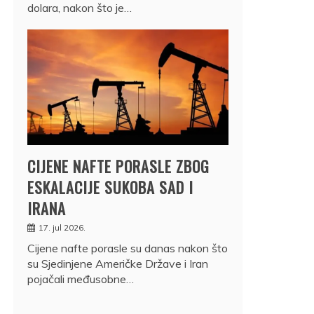
dolara, nakon što je…
CIJENE NAFTE PORASLE ZBOG
ESKALACIJE SUKOBA SAD I
IRANA
17. jul 2026.
Cijene nafte porasle su danas nakon što
su Sjedinjene Američke Države i Iran
pojačali međusobne…