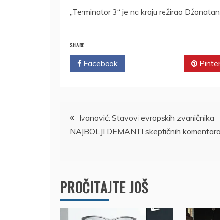
„Terminator 3“ je na kraju režirao Džonata
SHARE
Facebook
Twitter
Pinte
Kretanje
Ivanović: Stavovi evropskih zvaničnika
NAJBOLJI DEMANTI skeptičnih komentar
članka
PROČITAJTE JOŠ