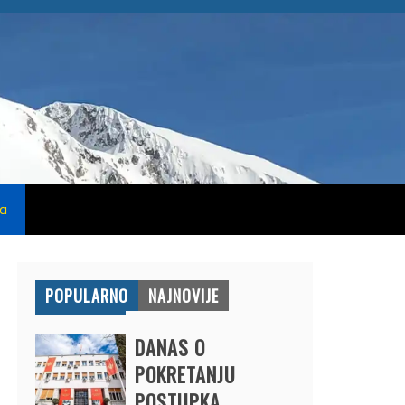
na
POPULARNO
NAJNOVIJE
DANAS O
POKRETANJU
POSTUPKA