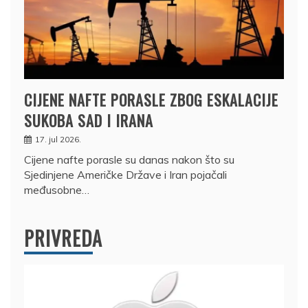
CIJENE NAFTE PORASLE ZBOG ESKALACIJE
SUKOBA SAD I IRANA
17. jul 2026.
Cijene nafte porasle su danas nakon što su
Sjedinjene Američke Države i Iran pojačali
međusobne…
PRIVREDA