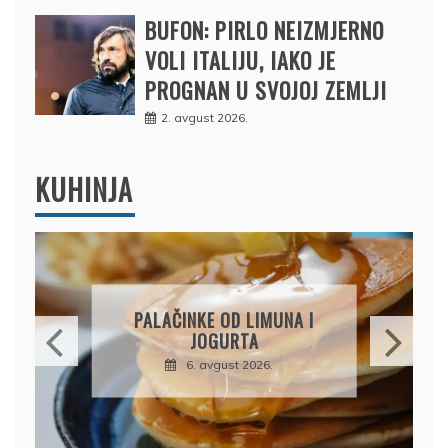
BUFON: PIRLO NEIZMJERNO
VOLI ITALIJU, IAKO JE
PROGNAN U SVOJOJ ZEMLJI
2. avgust 2026.
KUHINJA
BRZI KOLAČ BEZ PEČENJA:
PIŠKOTE, MALINE I
ČOKOLADA U SAVRŠENOJ
KOMBINACIJI
6. avgust 2026.