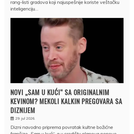
rang-listi gradova koji najuspešnije koriste veštačku
inteligenciju…
NOVI „SAM U KUĆI“ SA ORIGINALNIM
KEVINOM? MEKOLI KALKIN PREGOVARA SA
DIZNIJEM
29. jul 2026.
Dizni navodno priprema povratak kultne božićne
franšize „Sam u kući“, a u središtu planova ponovo…