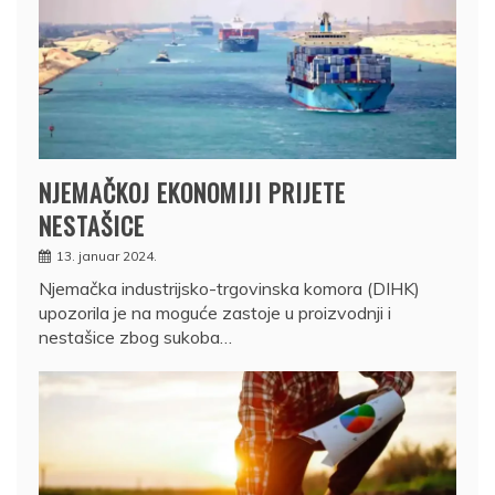
NJEMAČKOJ EKONOMIJI PRIJETE
NESTAŠICE
13. januar 2024.
Njemačka industrijsko-trgovinska komora (DIHK)
upozorila je na moguće zastoje u proizvodnji i
nestašice zbog sukoba…