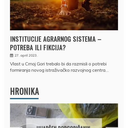
INSTITUCIJE AGRARNOG SISTEMA –
POTREBA ILI FIKCIJA?
27. april 2023.
Vlast u Crnoj Gori trebalo bi da razmisli o potrebi
formiranja novog istraživačko razvojnog centra…
HRONIKA
DRŽAVLJANIN RUSIJE
OSUMNJIČEN DA JE