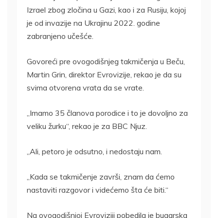
Izrael zbog zločina u Gazi, kao i za Rusiju, kojoj
je od invazije na Ukrajinu 2022. godine
zabranjeno učešće.
Govoreći pre ovogodišnjeg takmičenja u Beču,
Martin Grin, direktor Evrovizije, rekao je da su
svima otvorena vrata da se vrate.
„Imamo 35 članova porodice i to je dovoljno za
veliku žurku“, rekao je za BBC Njuz.
„Ali, petoro je odsutno, i nedostaju nam.
„Kada se takmičenje završi, znam da ćemo
nastaviti razgovor i videćemo šta će biti.“
Na ovogodišnjoj Evroviziji pobedila je bugarska