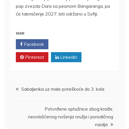
pop zvezda Dara sa pesmom Bangaranga, pa
će takmičenje 2027. biti održano u Sofiji.
SHARE
Facebook
Twitter
Pinterest
Linkedin
Kretanje
Sabaljenka uz male poteškoće do 3. kola
članka
Potvrđene optužnice zbog krađe,
neovlašćenog nošenja oružja i porodičnog
nasilja