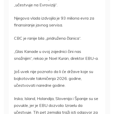
„učestvuje na Evroviziji“.
Njegova vlada izdvojila je 93 miliona evra za
finansiranje javnog servisa.
CBC je ranije bila „pridružena članica“.
„Glas Kanade u ovoj zajednici čini nas
snažnijim“, rekao je Noel Kuran, direktor EBU-a.
Još uvek nije poznato da li će države koje su
bojkotovale takmičenja 2026. godine,
učestvovati naredne godine.
Irska, Island, Holandija, Slovenija i Španije su se
povukle, jer je EBU dozvolio Izraelu da
učestvuje. Tih pet zemalja traži isti odgovor za