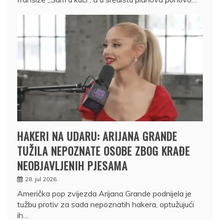
HAKERI NA UDARU: ARIJANA GRANDE
TUŽILA NEPOZNATE OSOBE ZBOG KRAĐE
NEOBJAVLJENIH PJESAMA
28. jul 2026.
Američka pop zvijezda Arijana Grande podnijela je
tužbu protiv za sada nepoznatih hakera, optužujući
ih…