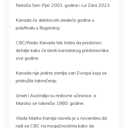
Nataša Sen-Pjer 2001. godine i La Zara 2023.
Kanada će debitovati sledeće godine u
polufinalu u Bugarskoj.
CBC/Radio Kanada tek treba da predstavi
detalje kako će birati kanadskog predstavnika
ove godine.
Kanada nije jedina zemlja van Evrope koja se
pridružila takmičenju.
Izrael i Australija su redovne učesnice, a
Maroko se takmičio 1980. godine.
Vlada Marka Karnija navela je u novembru da
radi sa CBC na mogućnostima kako da