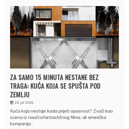
ZA SAMO 15 MINUTA NESTANE BEZ
TRAGA: KUĆA KOJA SE SPUŠTA POD
ZEMLJU
18. jul 2026.
Kuća koja nestaje kada prijeti opasnost? Zvuči kao
scena iz naučnofantastičnog filma, ali američka
kompanija…