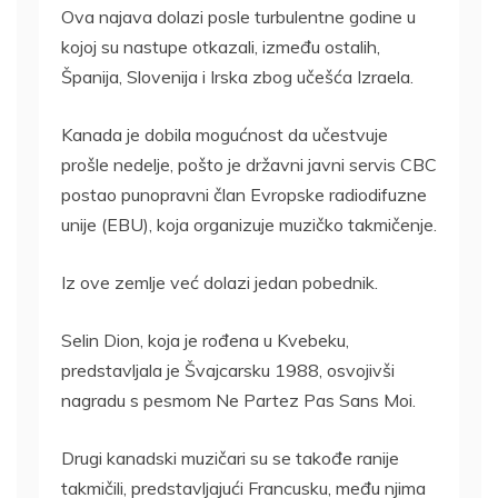
Ova najava dolazi posle turbulentne godine u
kojoj su nastupe otkazali, između ostalih,
Španija, Slovenija i Irska zbog učešća Izraela.
Kanada je dobila mogućnost da učestvuje
prošle nedelje, pošto je državni javni servis CBC
postao punopravni član Evropske radiodifuzne
unije (EBU), koja organizuje muzičko takmičenje.
Iz ove zemlje već dolazi jedan pobednik.
Selin Dion, koja je rođena u Kvebeku,
predstavljala je Švajcarsku 1988, osvojivši
nagradu s pesmom Ne Partez Pas Sans Moi.
Drugi kanadski muzičari su se takođe ranije
takmičili, predstavljajući Francusku, među njima