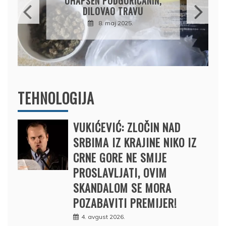
PRODAO TUĐI BMW,
DRŽAVU NAPUSTIO
BRODOM
12. februar 2025.
TEHNOLOGIJA
VUKIĆEVIĆ: ZLOČIN NAD
SRBIMA IZ KRAJINE NIKO IZ
CRNE GORE NE SMIJE
PROSLAVLJATI, OVIM
SKANDALOM SE MORA
POZABAVITI PREMIJER!
4. avgust 2026.