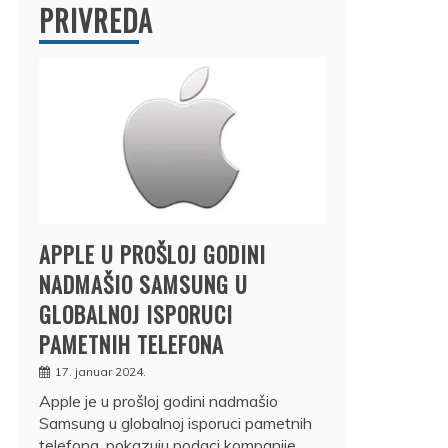
PRIVREDA
APPLE U PROŠLOJ GODINI
NADMAŠIO SAMSUNG U
GLOBALNOJ ISPORUCI
PAMETNIH TELEFONA
17. januar 2024.
Apple je u prošloj godini nadmašio
Samsung u globalnoj isporuci pametnih
telefona, pokazuju podaci kompanije…