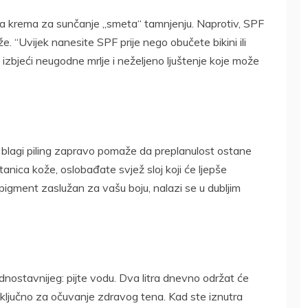
da krema za sunčanje „smeta“ tamnjenju. Naprotiv, SPF
že. “Uvijek nanesite SPF prije nego obučete bikini ili
n izbjeći neugodne mrlje i neželjeno ljuštenje koje može
 blagi piling zapravo pomaže da preplanulost ostane
anica kože, oslobađate svjež sloj koji će ljepše
n, pigment zaslužan za vašu boju, nalazi se u dubljim
ednostavnijeg: pijte vodu. Dva litra dnevno održat će
 ključno za očuvanje zdravog tena. Kad ste iznutra