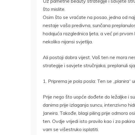
Uz pametne beauty strategije i savjete stru
što mislite.
Osim što se vraćate na posao, jedna od naj
nestaje vaša predivna, sunčana preplanulost.
hodajuća razglednica ljeta, a već pri prvom
nekoliko nijansi svjetlija.
Ali postoji dobra vijest. Vaš ten ne mora 
strategije i savjete stručnjaka, preplanuli s
1. Priprema je pola posla: Ten se „planira“ u
Prije nego što uopće dođete do ležaljke i s
danima prije izlaganja suncu, intenzivno hidr
Janeira. Takođe, blagi piling prije odmora
ten. Ovdje vrijedi isto pravilo kao i za paki
vam se višestruko isplatiti.