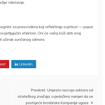
je i blistavije.
segnite za proizvodima koji reflektiraju svjetlost — poput
 posvjetljujućim efektom. Oni će vašoj koži dati onaj
ljiti učinak sunčanog odmora.
rest
Linkedin
Preokret: Umjesto razvoja sektora od
strateškog značaja, svjedočimo namjeri da se
postojeće brodarske kompanije ugase