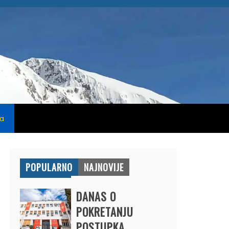
na
POPULARNO
NAJNOVIJE
DANAS O
POKRETANJU
POSTUPKA