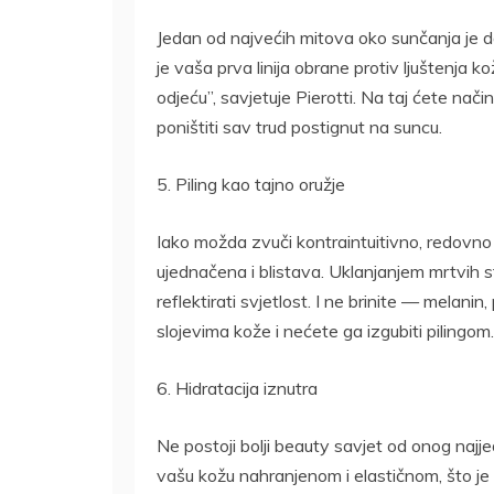
Jedan od najvećih mitova oko sunčanja je 
je vaša prva linija obrane protiv ljuštenja ko
odjeću”, savjetuje Pierotti. Na taj ćete nači
poništiti sav trud postignut na suncu.
5. Piling kao tajno oružje
Iako možda zvuči kontraintuitivno, redovno
ujednačena i blistava. Uklanjanjem mrtvih st
reflektirati svjetlost. I ne brinite — melani
slojevima kože i nećete ga izgubiti pilingom.
6. Hidratacija iznutra
Ne postoji bolji beauty savjet od onog najj
vašu kožu nahranjenom i elastičnom, što je