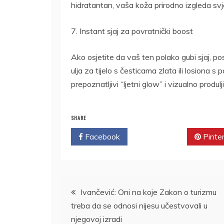
hidratantan, vaša koža prirodno izgleda svježi
7. Instant sjaj za povratnički boost
Ako osjetite da vaš ten polako gubi sjaj, po
ulja za tijelo s česticama zlata ili losiona s
prepoznatljivi “ljetni glow” i vizualno produ
SHARE
Facebook
Twitter
Pinte
Kretanje
Ivančević: Oni na koje Zakon o turizmu
treba da se odnosi nijesu učestvovali u
članka
njegovoj izradi