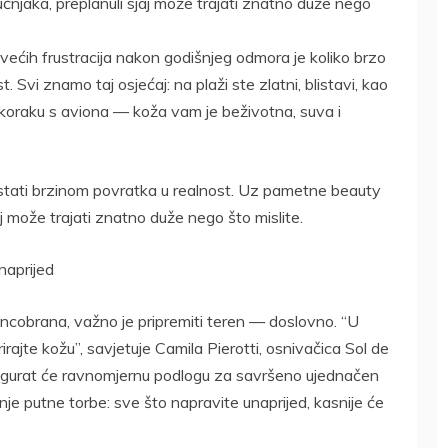
čnjaka, preplanuli sjaj može trajati znatno duže nego
većih frustracija nakon godišnjeg odmora je koliko brzo
 Svi znamo taj osjećaj: na plaži ste zlatni, blistavi, kao
 koraku s aviona — koža vam je beživotna, suva i
nestati brzinom povratka u realnost. Uz pametne beauty
jaj može trajati znatno duže nego što mislite.
naprijed
uncobrana, važno je pripremiti teren — doslovno. “U
irajte kožu”, savjetuje Camila Pierotti, osnivačica Sol de
 osigurat će ravnomjernu podlogu za savršeno ujednačen
ranje putne torbe: sve što napravite unaprijed, kasnije će