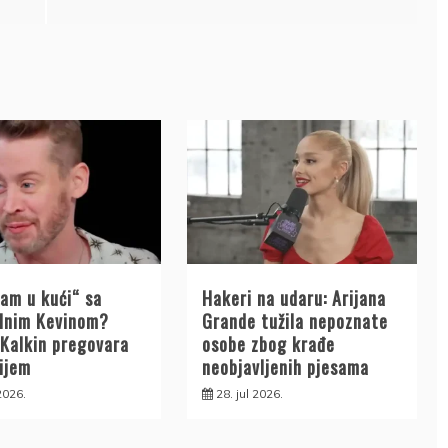
Sam u kući“ sa
Hakeri na udaru: Arijana
alnim Kevinom?
Grande tužila nepoznate
 Kalkin pregovara
osobe zbog krađe
nijem
neobjavljenih pjesama
 2026.
28. jul 2026.