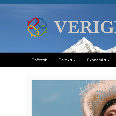
Skip
to
content
VERIGE
ODABRANO
Početak
Politika
Ekonomija