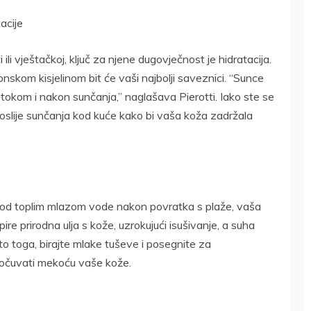
tacije
i ili vještačkoj, ključ za njene dugovječnost je hidratacija.
uronskom kisjelinom bit će vaši najbolji saveznici. “Sunce
je, tokom i nakon sunčanja,” naglašava Pierotti. Iako ste se
e poslije sunčanja kod kuće kako bi vaša koža zadržala
 pod toplim mlazom vode nakon povratka s plaže, vaša
re prirodna ulja s kože, uzrokujući isušivanje, a suha
 toga, birajte mlake tuševe i posegnite za
 očuvati mekoću vaše kože.