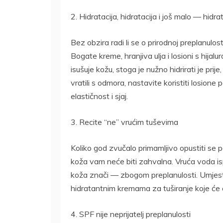
2. Hidratacija, hidratacija i još malo — hidra
Bez obzira radi li se o prirodnoj preplanulost
Bogate kreme, hranjiva ulja i losioni s hijal
isušuje kožu, stoga je nužno hidrirati je pri
vratili s odmora, nastavite koristiti losion
elastičnost i sjaj.
3. Recite “ne” vrućim tuševima
Koliko god zvučalo primamljivo opustiti se
koža vam neće biti zahvalna. Vruća voda ispi
koža znači — zbogom preplanulosti. Umjesto
hidratantnim kremama za tuširanje koje će
4. SPF nije neprijatelj preplanulosti