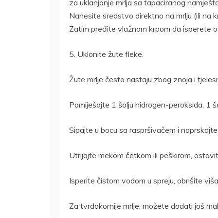
za uklanjanje mrlja sa tapaciranog namještaj
Nanesite sredstvo direktno na mrlju (ili na kr
Zatim pređite vlažnom krpom da isperete o
5. Uklonite žute fleke.
Žute mrlje često nastaju zbog znoja i tjele
Pomiješajte 1 šolju hidrogen-peroksida, 1 š
Sipajte u bocu sa raspršivačem i naprskajt
Utrljajte mekom četkom ili peškirom, ostavit
Isperite čistom vodom u spreju, obrišite viš
Za tvrdokornije mrlje, možete dodati još mal