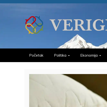
Skip
to
content
VERIGE
ODABRANO
Početak
Politika
Ekonomija