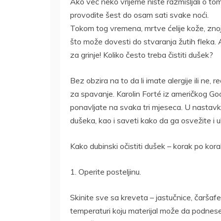
Ako već neko vrijeme niste razmišljali o tom
provodite šest do osam sati svake noći.
Tokom tog vremena, mrtve ćelije kože, znoj i
što može dovesti do stvaranja žutih fleka.
za grinje! Koliko često treba čistiti dušek?
Bez obzira na to da li imate alergije ili ne
za spavanje. Karolin Forté iz američkog Go
ponavljate na svaka tri mjeseca. U nastavk
dušeka, kao i saveti kako da ga osvežite i uk
Kako dubinski očistiti dušek – korak po kor
1. Operite posteljinu.
Skinite sve sa kreveta – jastučnice, čaršafe
temperaturi koju materijal može da podnese (p