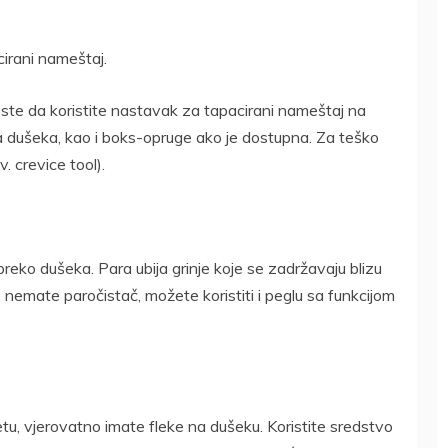
irani nameštaj.
jeste da koristite nastavak za tapacirani nameštaj na
ica dušeka, kao i boks-opruge ako je dostupna. Za teško
. crevice tool).
reko dušeka. Para ubija grinje koje se zadržavaju blizu
nemate paročistač, možete koristiti i peglu sa funkcijom
etu, vjerovatno imate fleke na dušeku. Koristite sredstvo