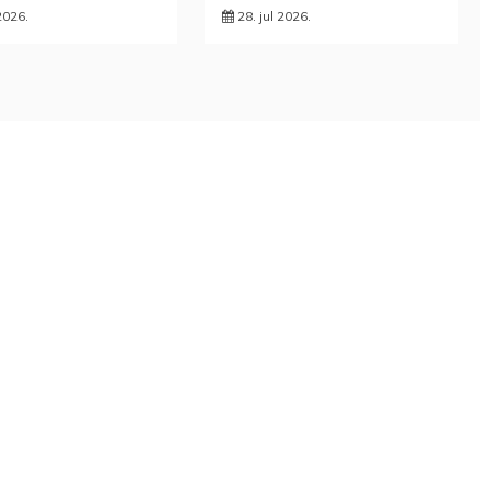
 2026.
28. jul 2026.
DRŽAVLJANIN
RUSIJE
UŽAS U SOKOCU:
OSUMNJIČEN DA
ŽENA IZBOLA
JE PRODAO TUĐI
MUŽA U