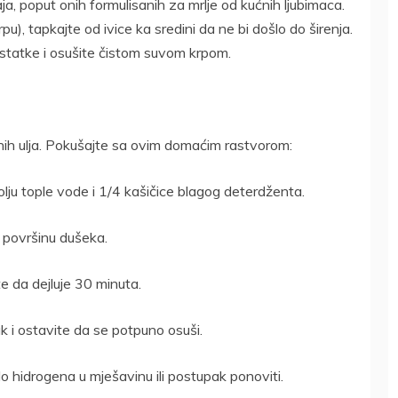
a, poput onih formulisanih za mrlje od kućnih ljubimaca.
pu), tapkajte od ivice ka sredini da ne bi došlo do širenja.
statke i osušite čistom suvom krpom.
snih ulja. Pokušajte sa ovim domaćim rastvorom:
olju tople vode i 1/4 kašičice blagog deterdženta.
e površinu dušeka.
e da dejluje 30 minuta.
ak i ostavite da se potpuno osuši.
o hidrogena u mješavinu ili postupak ponoviti.