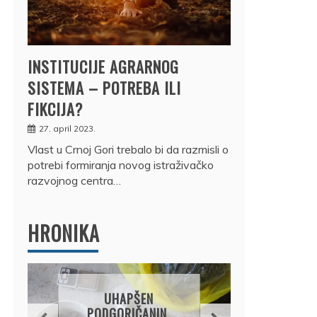
INSTITUCIJE AGRARNOG
SISTEMA – POTREBA ILI
FIKCIJA?
27. april 2023.
Vlast u Crnoj Gori trebalo bi da razmisli o
potrebi formiranja novog istraživačko
razvojnog centra…
HRONIKA
DRŽ
UHAPŠEN
OSUM
PODGORIČANIN,
JE P