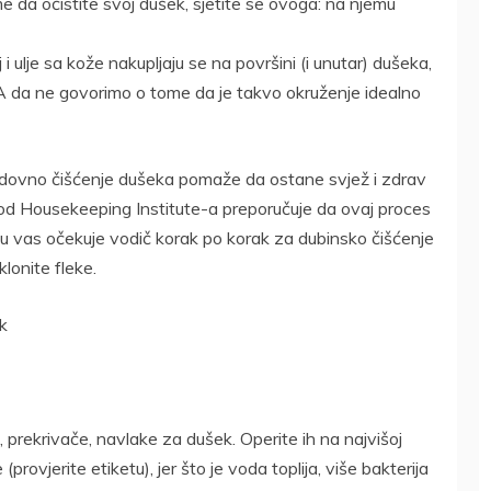
e da očistite svoj dušek, sjetite se ovoga: na njemu
 ulje sa kože nakupljaju se na površini (i unutar) dušeka,
 A da ne govorimo o tome da je takvo okruženje idealno
, redovno čišćenje dušeka pomaže da ostane svjež i zdrav
od Housekeeping Institute-a preporučuje da ovaj proces
u vas očekuje vodič korak po korak za dubinsko čišćenje
lonite fleke.
ak
, prekrivače, navlake za dušek. Operite ih na najvišoj
rovjerite etiketu), jer što je voda toplija, više bakterija