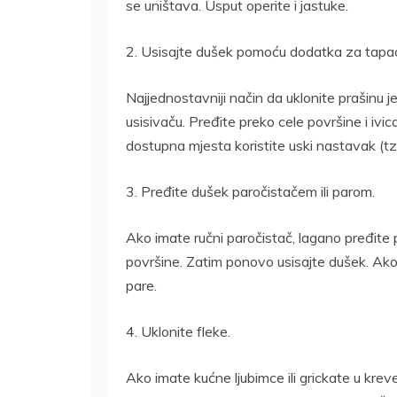
se uništava. Usput operite i jastuke.
2. Usisajte dušek pomoću dodatka za tapac
Najjednostavniji način da uklonite prašinu 
usisivaču. Pređite preko cele površine i iv
dostupna mjesta koristite uski nastavak (tzv
3. Pređite dušek paročistačem ili parom.
Ako imate ručni paročistač, lagano pređite p
površine. Zatim ponovo usisajte dušek. Ako 
pare.
4. Uklonite fleke.
Ako imate kućne ljubimce ili grickate u krev