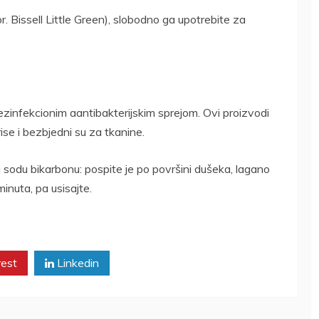
r. Bissell Little Green), slobodno ga upotrebite za
ezinfekcionim aantibakterijskim sprejom. Ovi proizvodi
rise i bezbjedni su za tkanine.
i sodu bikarbonu: pospite je po površini dušeka, lagano
inuta, pa usisajte.
rest
Linkedin