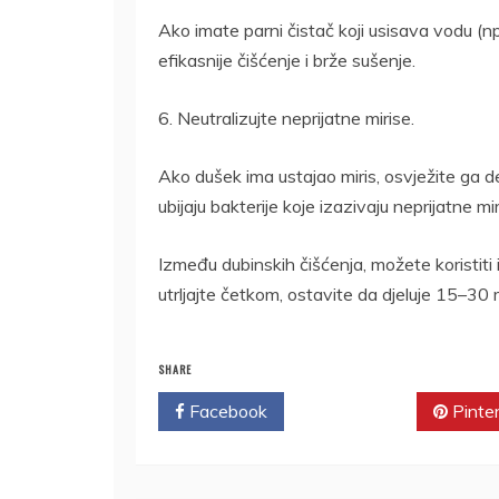
Ako imate parni čistač koji usisava vodu (np
efikasnije čišćenje i brže sušenje.
6. Neutralizujte neprijatne mirise.
Ako dušek ima ustajao miris, osvježite ga d
ubijaju bakterije koje izazivaju neprijatne mi
Između dubinskih čišćenja, možete koristiti 
utrljajte četkom, ostavite da djeluje 15–30 m
SHARE
Facebook
Twitter
Pinte