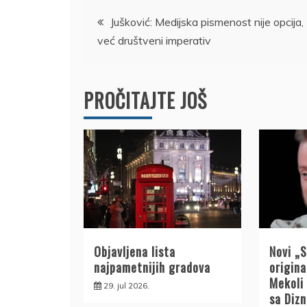
Kretanje
Jušković: Medijska pismenost nije opcija,
već društveni imperativ
članka
PROČITAJTE JOŠ
Objavljena lista
Novi „
najpametnijih gradova
origin
Mekoli
29. jul 2026.
sa Diz