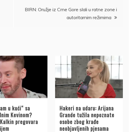
BIRN: Oružje iz Crne Gore slali u ratne zone i
autoritarnim režimima
Sam u kući“ sa
Hakeri na udaru: Arijana
alnim Kevinom?
Grande tužila nepoznate
 Kalkin pregovara
osobe zbog krađe
nijem
neobjavljenih pjesama