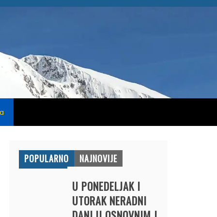
na
POPULARNO
NAJNOVIJE
U PONEDELJAK I
UTORAK NERADNI
DANI U OSNOVNIM I