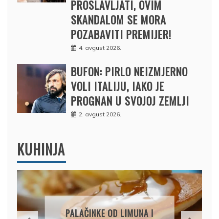
PROSLAVLJATI, OVIM
SKANDALOM SE MORA
POZABAVITI PREMIJER!
4. avgust 2026.
BUFON: PIRLO NEIZMJERNO
VOLI ITALIJU, IAKO JE
PROGNAN U SVOJOJ ZEMLJI
2. avgust 2026.
KUHINJA
BRZI KOLAČ BE
AČINKE OD LIMUNA I
PIŠKOTE, M