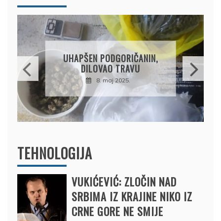
DRŽAVLJANIN RUSI
OSUMNJIČEN DA J
ODGORIČANIN,
PRODAO TUĐI BM
AO TRAVU
DRŽAVU NAPUSTI
maj 2025.
BRODOM
12. februar 2025.
TEHNOLOGIJA
VUKIĆEVIĆ: ZLOČIN NAD
SRBIMA IZ KRAJINE NIKO IZ
CRNE GORE NE SMIJE