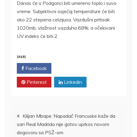
Danas će u Podgorici biti umereno toplo i suvo
vreme. Subjektivni osjećaj temperature će biti
oko 22 stepena celzijusa. Vazdušni pritisak
1020mb, vlažnost vazduha 68%, a očekivani
UV indeks će biti 2.
SHARE
Facebook
Twitter
Pinterest
Linkedin
Kretanje
Kilijan Mbape: Napadač Francuske kaže da
san Real Madrida nije gotov uprkos novom
članka
dogovoru sa PSŽ-om