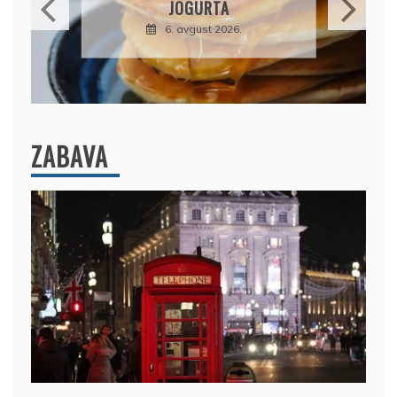
JOGURTA
ČOKOLADA U 
KOMBINA
6. avgust 2026.
6. avgus
ZABAVA