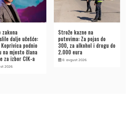
e zakona
Strože kazne na
lile dalje učešće:
putevima: Za pojas do
 Koprivica podnio
300, za alkohol i drogu do
u na mjesto člana
2.000 eura
e za izbor CIK-a
8. avgust 2026.
st 2026.