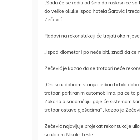
„Sada će se raditi od šina do raskrsnice s
do velike okuke ispod hotela Šarović i treća
Zečević.
Radovi na rekonstukciji će trajati oko mjes
„Ispod kilometar i po neće biti, znači da će 
Zečević je kazao da se trotoari neće rekonst
„Oni su u dobrom stanju i jedino bi bilo dobr
trotoari parkiranim automobilima, pa će to 
Zakona o saobraćaju, gdje će sistemom kand
trotoar ostave pješacima“ , kazao je Zečevi
Zečević najavljuje projekat rekonsukcije ul
sa ulicom Nikole Tesle.