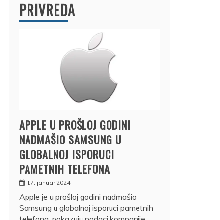
PRIVREDA
APPLE U PROŠLOJ GODINI
NADMAŠIO SAMSUNG U
GLOBALNOJ ISPORUCI
PAMETNIH TELEFONA
17. januar 2024.
Apple je u prošloj godini nadmašio
Samsung u globalnoj isporuci pametnih
telefona, pokazuju podaci kompanije…