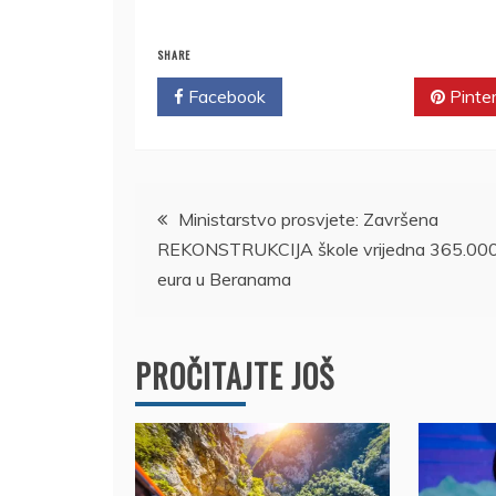
SHARE
Facebook
Twitter
Pinte
Kretanje
Ministarstvo prosvjete: Završena
REKONSTRUKCIJA škole vrijedna 365.00
članka
eura u Beranama
PROČITAJTE JOŠ