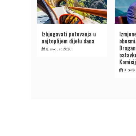
Izbjegavati putovanja u
Izmjen
najtoplijem dijelu dana
obesmis
Dragan
8. avgust 2026.
ostavk
Komisij
8. avgu