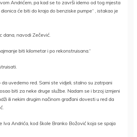
a Ivom Andrićem, pa kad se to završi idemo od tog mjesta
 dionica će biti do kraja do benziske pumpe“ , istakao je
ec dana, navodi Zečević.
najmanje biti kilometar i po rekonstruisana.“
ruisati.
o da uvedemo red. Sami ste vidjeli, stalno su zatrpani
posao biti za neke druge službe. Nadam se i brzoj izmjeni
ži ili nekim drugim načinom građani dovesti u red da
ć.
ice Iva Andrića, kod škole Branko Božović koja se spaja