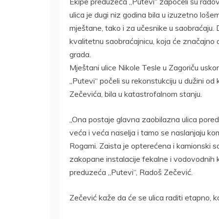
Ekipe preduzeća „Putevi“ započeli su radove
ulica je dugi niz godina bila u izuzetno loš
mještane, tako i za učesnike u saobraćaju. 
kvalitetnu saobraćajnicu, koja će značajno d
grada.
Mještani ulice Nikole Tesle u Zagoriču usk
„Putevi“ počeli su rekonstukciju u dužini od 
Zečevića, bila u katastrofalnom stanju.
„Ona postaje glavna zaobilazna ulica pored 
veća i veća naselja i tamo se naslanjaju kom
Rogami. Zaista je opterećena i kamionski sa
zakopane instalacije fekalne i vodovodnih ka
preduzeća „Putevi“, Radoš Zečević.
Zečević kaže da će se ulica raditi etapno, k