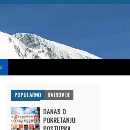
na
POPULARNO
NAJNOVIJE
DANAS O
POKRETANJU
POSTUPKA