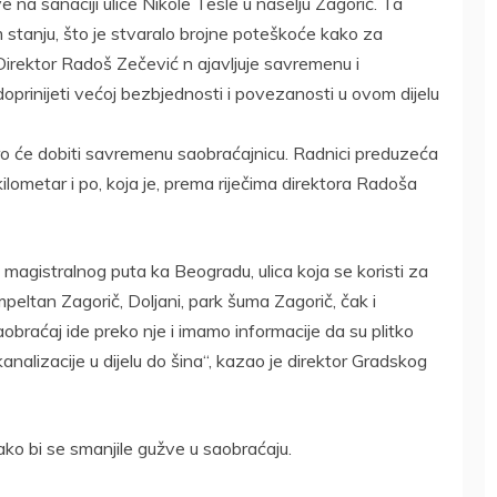
 na sanaciji ulice Nikole Tesle u naselju Zagorič. Ta
em stanju, što je stvaralo brojne poteškoće kako za
Direktor Radoš Zečević n ajavljuje savremenu i
oprinijeti većoj bezbjednosti i povezanosti u ovom dijelu
oro će dobiti savremenu saobraćajnicu. Radnici preduzeća
kilometar i po, koja je, prema riječima direktora Radoša
magistralnog puta ka Beogradu, ulica koja se koristi za
peltan Zagorič, Doljani, park šuma Zagorič, čak i
obraćaj ide preko nje i imamo informacije da su plitko
nalizacije u dijelu do šina“, kazao je direktor Gradskog
ako bi se smanjile gužve u saobraćaju.