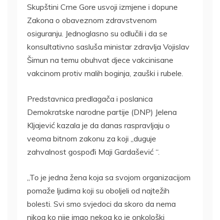
Skupštini Crne Gore usvoji izmjene i dopune
Zakona o obaveznom zdravstvenom
osiguranju. Jednoglasno su odlučili i da se
konsultativno sasluša ministar zdravlja Vojislav
Šimun na temu obuhvat djece vakcinisane
vakcinom protiv malih boginja, zauški i rubele.
Predstavnica predlagača i poslanica
Demokratske narodne partije (DNP) Jelena
Kljajević kazala je da danas raspravljaju o
veoma bitnom zakonu za koji „duguje
zahvalnost gospođi Maji Gardašević “.
„To je jedna žena koja sa svojom organizacijom
pomaže ljudima koji su oboljeli od najtežih
bolesti. Svi smo svjedoci da skoro da nema
nikog ko nije imao nekog ko je onkološki