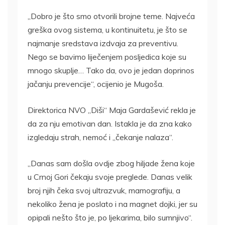
„Dobro je što smo otvorili brojne teme. Najveća
greška ovog sistema, u kontinuitetu, je što se
najmanje sredstava izdvaja za preventivu.
Nego se bavimo liječenjem posljedica koje su
mnogo skuplje… Tako da, ovo je jedan doprinos
jačanju prevencije“, ocijenio je Mugoša.
Direktorica NVO „Diši“ Maja Gardašević rekla je
da za nju emotivan dan. Istakla je da zna kako
izgledaju strah, nemoć i „čekanje nalaza“.
„Danas sam došla ovdje zbog hiljade žena koje
u Crnoj Gori čekaju svoje preglede. Danas velik
broj njih čeka svoj ultrazvuk, mamografiju, a
nekoliko žena je poslato i na magnet dojki, jer su
opipali nešto što je, po ljekarima, bilo sumnjivo“.