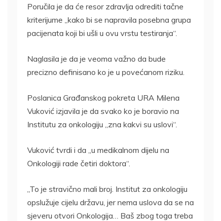
Poručila je da će resor zdravlja odrediti tačne
kriterijume „kako bi se napravila posebna grupa
pacijenata koji bi ušli u ovu vrstu testiranja“.
Naglasila je da je veoma važno da bude
precizno definisano ko je u povećanom riziku.
Poslanica Građanskog pokreta URA Milena
Vuković izjavila je da svako ko je boravio na
Institutu za onkologiju „zna kakvi su uslovi“.
Vuković tvrdi i da „u medikalnom dijelu na
Onkologiji rade četiri doktora“.
„To je stravično mali broj. Institut za onkologiju
opslužuje cijelu državu, jer nema uslova da se na
sjeveru otvori Onkologija… Baš zbog toga treba