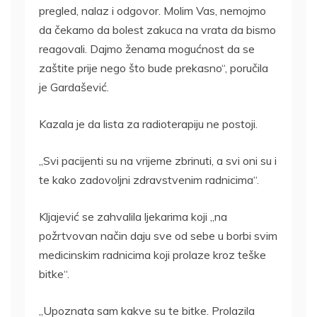
pregled, nalaz i odgovor. Molim Vas, nemojmo
da čekamo da bolest zakuca na vrata da bismo
reagovali. Dajmo ženama mogućnost da se
zaštite prije nego što bude prekasno“, poručila
je Gardašević.
Kazala je da lista za radioterapiju ne postoji.
„Svi pacijenti su na vrijeme zbrinuti, a svi oni su i
te kako zadovoljni zdravstvenim radnicima“.
Kljajević se zahvalila ljekarima koji „na
požrtvovan način daju sve od sebe u borbi svim
medicinskim radnicima koji prolaze kroz teške
bitke“.
„Upoznata sam kakve su te bitke. Prolazila