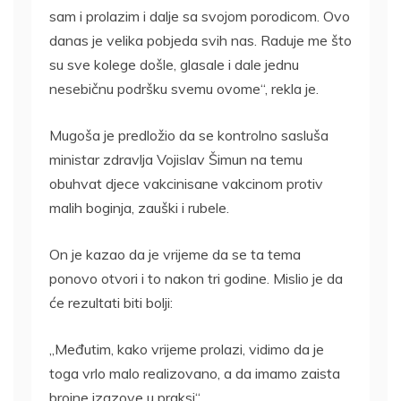
sam i prolazim i dalje sa svojom porodicom. Ovo
danas je velika pobjeda svih nas. Raduje me što
su sve kolege došle, glasale i dale jednu
nesebičnu podršku svemu ovome“, rekla je.
Mugoša je predložio da se kontrolno sasluša
ministar zdravlja Vojislav Šimun na temu
obuhvat djece vakcinisane vakcinom protiv
malih boginja, zauški i rubele.
On je kazao da je vrijeme da se ta tema
ponovo otvori i to nakon tri godine. Mislio je da
će rezultati biti bolji:
„Međutim, kako vrijeme prolazi, vidimo da je
toga vrlo malo realizovano, a da imamo zaista
brojne izazove u praksi“.