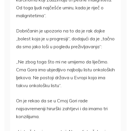
Od toga ljudi najčešće umiru, kada je riječ o
malignitetima“.
Dobričanin je upozorio na to da je rak dojke
„bolest koja je u progresiji“, dodajući da je „tačno
da smo jako loši u pogledu preživljavanja“:
„Ne zbog toga što mi ne umijemo da liječimo.
Crna Gora ima ubjedljivo najbolju listu onkoloških
ljekova. Ne postoji država u Evropi koja ima
takvu onkološku listu“.
On je rekao da se u Crnoj Gori rade
najsavremeniji hirurški zahtjevi i da imamo tri
konzilijuma.