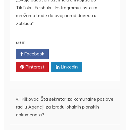
TikToku, Fejsbuku, Instragramu i ostalim
mrežama trude da ovaj narod dovedu u
zabludu“.
SHARE
Facebook
Twitter
Pinterest
Linkedin
Kretanje
Klikovac: Šta sekretar za komunalne poslove
radi u Agenciji za izradu lokalnih planskih
članka
dokumenata?