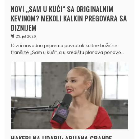
NOVI „SAM U KUĆI“ SA ORIGINALNIM
KEVINOM? MEKOLI KALKIN PREGOVARA SA
DIZNIJEM
29. jul 2026.
Dizni navodno priprema povratak kultne božićne
franšize „Sam u kući“, a u središtu planova ponovo…
HAKERI NA UDARU: ARIJANA GRANDE