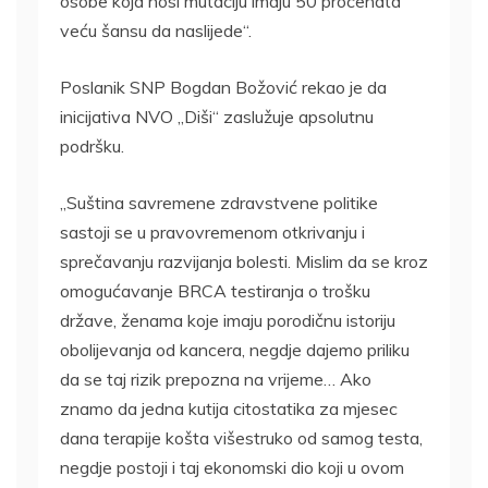
osobe koja nosi mutaciju imaju 50 procenata
veću šansu da naslijede“.
Poslanik SNP Bogdan Božović rekao je da
inicijativa NVO „Diši“ zaslužuje apsolutnu
podršku.
„Suština savremene zdravstvene politike
sastoji se u pravovremenom otkrivanju i
sprečavanju razvijanja bolesti. Mislim da se kroz
omogućavanje BRCA testiranja o trošku
države, ženama koje imaju porodičnu istoriju
obolijevanja od kancera, negdje dajemo priliku
da se taj rizik prepozna na vrijeme… Ako
znamo da jedna kutija citostatika za mjesec
dana terapije košta višestruko od samog testa,
negdje postoji i taj ekonomski dio koji u ovom