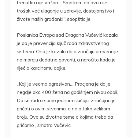
trenutku nije važan… Smatram da ovo nije
trošak već ulaganje u zdravlje, dostojanstvo i
živote naših građanki“, saopštio je.
Poslanica Evropa sad Dragana Vučević kazala
je da je prevencija ključ rada zdravstvenog
sistema. Ona je kazala da o značaju prevencije
ne moraju dodatno govoriti, a naročito kada je
riječ o karcinomu dojke.
„Koji je veoma agresivan… Procjena je da je
negdje oko 400 žena na godišnjem nivou oboli.
Da se radi o samo jednom slučaju, značajno je
pričati o ovim stvarima, a ne o tako velikom
broju. Ovo su životne teme o kojima treba da
pričamo“, smatra Vučević.