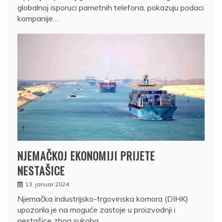
globalnoj isporuci pametnih telefona, pokazuju podaci
kompanije…
NJEMAČKOJ EKONOMIJI PRIJETE
NESTAŠICE
13. januar 2024.
Njemačka industrijsko-trgovinska komora (DIHK)
upozorila je na moguće zastoje u proizvodnji i
nestašice zbog sukoba…