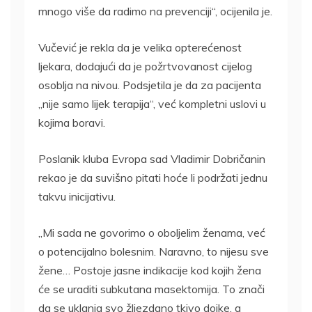
mnogo više da radimo na prevenciji“, ocijenila je.
Vučević je rekla da je velika opterećenost
ljekara, dodajući da je požrtvovanost cijelog
osoblja na nivou. Podsjetila je da za pacijenta
„nije samo lijek terapija“, već kompletni uslovi u
kojima boravi.
Poslanik kluba Evropa sad Vladimir Dobričanin
rekao je da suvišno pitati hoće li podržati jednu
takvu inicijativu.
„Mi sada ne govorimo o oboljelim ženama, već
o potencijalno bolesnim. Naravno, to nijesu sve
žene… Postoje jasne indikacije kod kojih žena
će se uraditi subkutana masektomija. To znači
da se uklanja svo žljezdano tkivo dojke, a