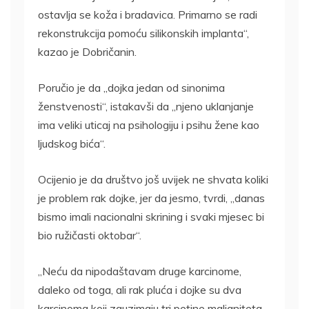
ostavlja se koža i bradavica. Primarno se radi
rekonstrukcija pomoću silikonskih implanta“,
kazao je Dobričanin.
Poručio je da „dojka jedan od sinonima
ženstvenosti“, istakavši da „njeno uklanjanje
ima veliki uticaj na psihologiju i psihu žene kao
ljudskog bića“.
Ocijenio je da društvo još uvijek ne shvata koliki
je problem rak dojke, jer da jesmo, tvrdi, „danas
bismo imali nacionalni skrining i svaki mjesec bi
bio ružičasti oktobar“.
„Neću da nipodaštavam druge karcinome,
daleko od toga, ali rak pluća i dojke su dva
karcinoma koji zauzimaju tri petine maligniteta.