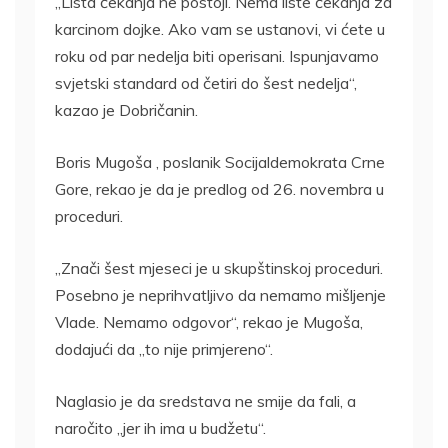
„Lista čekanja ne postoji. Nema liste čekanja za
karcinom dojke. Ako vam se ustanovi, vi ćete u
roku od par nedelja biti operisani. Ispunjavamo
svjetski standard od četiri do šest nedelja“,
kazao je Dobričanin.
Boris Mugoša , poslanik Socijaldemokrata Crne
Gore, rekao je da je predlog od 26. novembra u
proceduri.
„Znači šest mjeseci je u skupštinskoj proceduri.
Posebno je neprihvatljivo da nemamo mišljenje
Vlade. Nemamo odgovor“, rekao je Mugoša,
dodajući da „to nije primjereno“.
Naglasio je da sredstava ne smije da fali, a
naročito „jer ih ima u budžetu“.