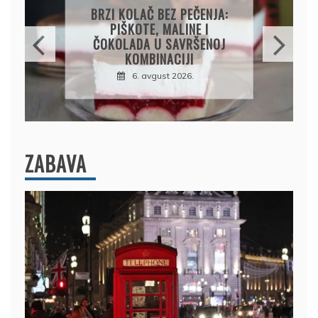
PAPRIKE SA MESOM I
PIRINČEM NA KAŠIKU:
SOČAN I JEDNOSTAVAN
RUČAK IZ JEDNE ŠERPE
7. avgust 2026.
ZABAVA