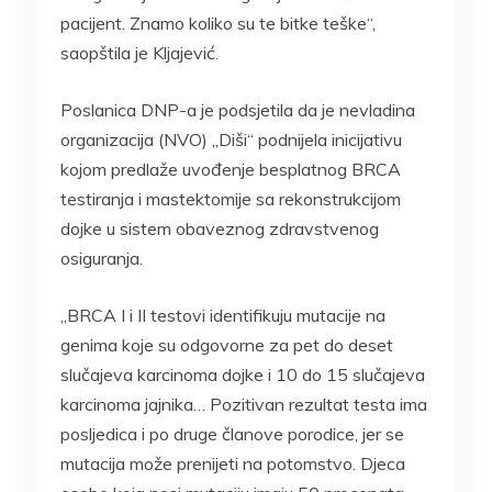
pacijent. Znamo koliko su te bitke teške“,
saopštila je Kljajević.
Poslanica DNP-a je podsjetila da je nevladina
organizacija (NVO) „Diši“ podnijela inicijativu
kojom predlaže uvođenje besplatnog BRCA
testiranja i mastektomije sa rekonstrukcijom
dojke u sistem obaveznog zdravstvenog
osiguranja.
„BRCA I i II testovi identifikuju mutacije na
genima koje su odgovorne za pet do deset
slučajeva karcinoma dojke i 10 do 15 slučajeva
karcinoma jajnika… Pozitivan rezultat testa ima
posljedica i po druge članove porodice, jer se
mutacija može prenijeti na potomstvo. Djeca