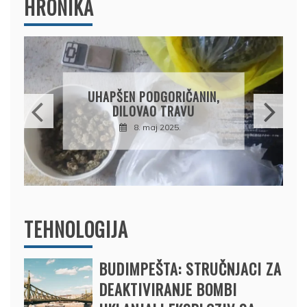
HRONIKA
DRŽAVLJANIN RUSIJE
OSUMNJIČEN DA JE
PRODAO TUĐI BMW,
DRŽAVU NAPUSTIO
BRODOM
12. februar 2025.
TEHNOLOGIJA
BUDIMPEŠTA: STRUČNJACI ZA
DEAKTIVIRANJE BOMBI