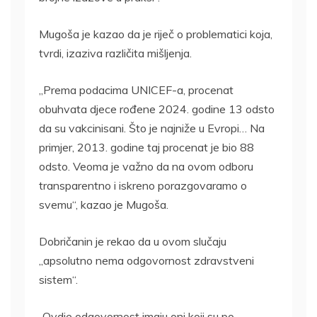
Mugoša je kazao da je riječ o problematici koja,
tvrdi, izaziva različita mišljenja.
„Prema podacima UNICEF-a, procenat
obuhvata djece rođene 2024. godine 13 odsto
da su vakcinisani. Što je najniže u Evropi… Na
primjer, 2013. godine taj procenat je bio 88
odsto. Veoma je važno da na ovom odboru
transparentno i iskreno porazgovaramo o
svemu“, kazao je Mugoša.
Dobričanin je rekao da u ovom slučaju
„apsolutno nema odgovornost zdravstveni
sistem“.
„Ovdje odgovornost imaju oni koji su po