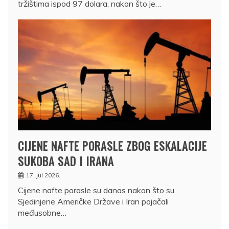
tržištima ispod 97 dolara, nakon što je…
CIJENE NAFTE PORASLE ZBOG ESKALACIJE
SUKOBA SAD I IRANA
17. jul 2026.
Cijene nafte porasle su danas nakon što su
Sjedinjene Američke Države i Iran pojačali
međusobne…