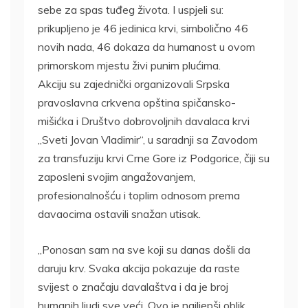
sebe za spas tuđeg života. I uspjeli su:
prikupljeno je 46 jedinica krvi, simbolično 46
novih nada, 46 dokaza da humanost u ovom
primorskom mjestu živi punim plućima.
Akciju su zajednički organizovali Srpska
pravoslavna crkvena opština spičansko-
mišićka i Društvo dobrovoljnih davalaca krvi
„Sveti Jovan Vladimir“, u saradnji sa Zavodom
za transfuziju krvi Crne Gore iz Podgorice, čiji su
zaposleni svojim angažovanjem,
profesionalnošću i toplim odnosom prema
davaocima ostavili snažan utisak.
„Ponosan sam na sve koji su danas došli da
daruju krv. Svaka akcija pokazuje da raste
svijest o značaju davalaštva i da je broj
humanih ljudi sve veći. Ovo je najljepši oblik