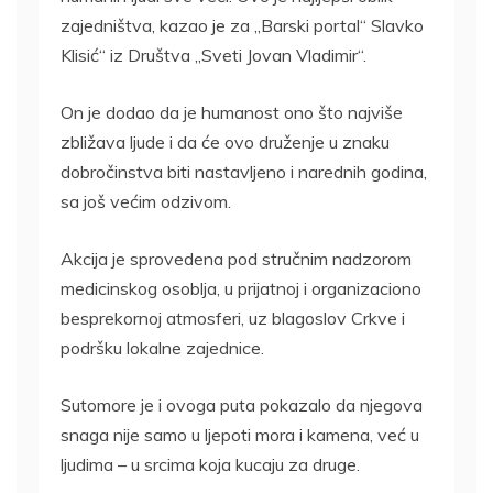
zajedništva, kazao je za „Barski portal“ Slavko
Klisić“ iz Društva „Sveti Jovan Vladimir“.
On je dodao da je humanost ono što najviše
zbližava ljude i da će ovo druženje u znaku
dobročinstva biti nastavljeno i narednih godina,
sa još većim odzivom.
Akcija je sprovedena pod stručnim nadzorom
medicinskog osoblja, u prijatnoj i organizaciono
besprekornoj atmosferi, uz blagoslov Crkve i
podršku lokalne zajednice.
Sutomore je i ovoga puta pokazalo da njegova
snaga nije samo u ljepoti mora i kamena, već u
ljudima – u srcima koja kucaju za druge.