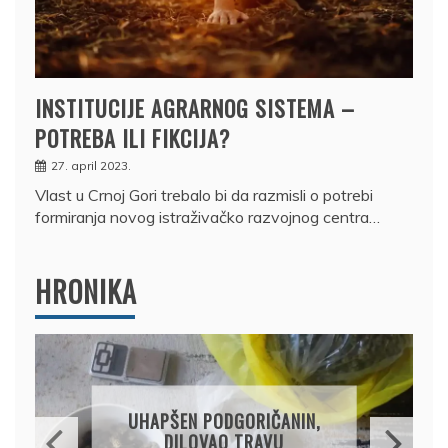
INSTITUCIJE AGRARNOG SISTEMA –
POTREBA ILI FIKCIJA?
27. april 2023.
Vlast u Crnoj Gori trebalo bi da razmisli o potrebi
formiranja novog istraživačko razvojnog centra…
HRONIKA
DRŽAVLJANIN RUSIJE
OSUMNJIČEN DA JE
PRODAO TUĐI BMW,