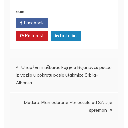
SHARE
Facebook
Twitter
Pinterest
Linkedin
Kretanje
Uhapšen muškarac koji je u Bujanovcu pucao
iz vozila u pokretu posle utakmice Srbija-
članka
Albanija
Maduro: Plan odbrane Venecuele od SAD je
spreman