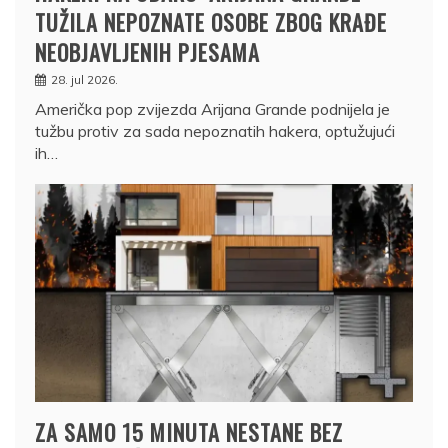
TUŽILA NEPOZNATE OSOBE ZBOG KRAĐE
NEOBJAVLJENIH PJESAMA
28. jul 2026.
Američka pop zvijezda Arijana Grande podnijela je
tužbu protiv za sada nepoznatih hakera, optužujući
ih…
ZA SAMO 15 MINUTA NESTANE BEZ