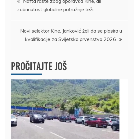
Nafta raste zbog oporavka Kine, ali
zabrinutost globalne potražnje teži
članka
Novi selektor Kine, Janković želi da se plasira u
kvalifikacije za Svijetsko prvenstvo 2026
PROČITAJTE JOŠ