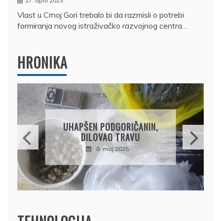
27. april 2023.
Vlast u Crnoj Gori trebalo bi da razmisli o potrebi
formiranja novog istraživačko razvojnog centra…
HRONIKA
DRŽAVLJANIN RUSIJE
OSUMNJIČEN DA JE
PRODAO TUĐI BMW,
DRŽAVU NAPUSTIO
BRODOM
12. februar 2025.