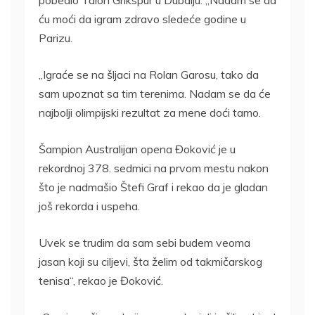
pobedio Talon Grikspur u Dubaiju. „Nadam se da
ću moći da igram zdravo sledeće godine u
Parizu.
„Igraće se na šljaci na Rolan Garosu, tako da
sam upoznat sa tim terenima. Nadam se da će
najbolji olimpijski rezultat za mene doći tamo.
Šampion Australijan opena Đoković je u
rekordnoj 378. sedmici na prvom mestu nakon
što je nadmašio Štefi Graf i rekao da je gladan
još rekorda i uspeha.
Uvek se trudim da sam sebi budem veoma
jasan koji su ciljevi, šta želim od takmičarskog
tenisa“, rekao je Đoković.