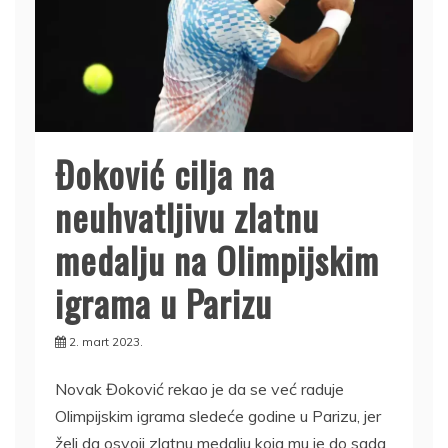
Đoković cilja na
neuhvatljivu zlatnu
medalju na Olimpijskim
igrama u Parizu
2. mart 2023.
Novak Đoković rekao je da se već raduje
Olimpijskim igrama sledeće godine u Parizu, jer
želi da osvoji zlatnu medalju koja mu je do sada