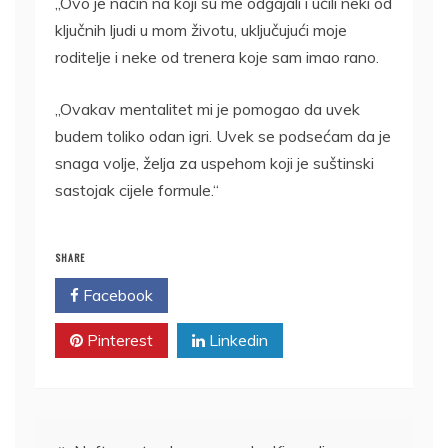
„Ovo je način na koji su me odgajali i učili neki od
ključnih ljudi u mom životu, uključujući moje
roditelje i neke od trenera koje sam imao rano.
„Ovakav mentalitet mi je pomogao da uvek
budem toliko odan igri. Uvek se podsećam da je
snaga volje, želja za uspehom koji je suštinski
sastojak cijele formule.“
SHARE
Facebook
Twitter
Pinterest
Linkedin
Kretanje