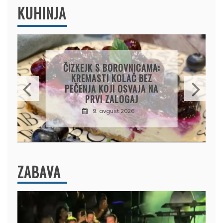
KUHINJA
KOLAČ S LIMUNOM I
SIROM: RECEPT ZA
KREMASTU POSLASTICU
KOJA SE TOPI U USTIMA
9. avgust 2026.
ZABAVA