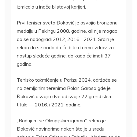
izmicala u inače blistavoj karijeri.
Prvi teniser sveta Đoković je osvojio bronzanu
medalju u Pekingu 2008. godine, ali nije mogao
da se nadogradi 2012, 2016. i 2021. Srbin je
rekao da se nada da će biti u formi i zdrav za
nastup sledeće godine, do kada će imati 37
godina.
Tenisko takmičenje u Parizu 2024. održaće se
na zemljanim terenima Rolan Garosa gde je
Đoković osvojio dve od svoje 22 grend slem
titule — 2016. i 2021. godine.
„Radujem se Olimpijskim igrama“, rekao je
Đoković novinarima nakon što je u sredu