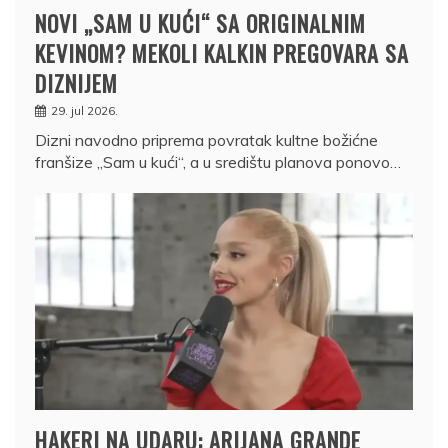
NOVI „SAM U KUĆI“ SA ORIGINALNIM
KEVINOM? MEKOLI KALKIN PREGOVARA SA
DIZNIJEM
29. jul 2026.
Dizni navodno priprema povratak kultne božićne
franšize „Sam u kući“, a u središtu planova ponovo…
HAKERI NA UDARU: ARIJANA GRANDE