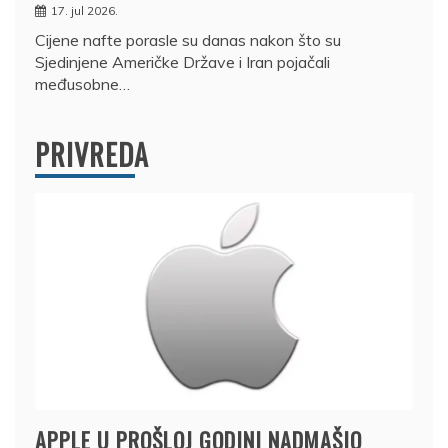
17. jul 2026.
Cijene nafte porasle su danas nakon što su
Sjedinjene Američke Države i Iran pojačali
međusobne…
PRIVREDA
APPLE U PROŠLOJ GODINI NADMAŠIO