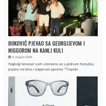
ĐOKOVIĆ PJEVAO SA GEORGIJEVOM I
NIGGOROM NA KANLI KULI
9. avgust 2026.
Najbolji teneser svih vremena se u jednom trenutku
popeo na binu i zapjevao pjesmu "Tropski…