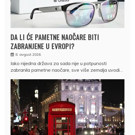
DA LI ĆE PAMETNE NAOČARE BITI
ZABRANJENE U EVROPI?
8. avgust 2026.
Iako nijedna država za sada nije u potpunosti
zabranila pametne naočare, sve više zemalja uvodi…