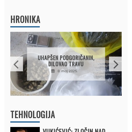
HRONIKA
DRŽAVLJANIN RUSIJE
OSUMNJIČEN DA JE
PRODAO TUĐI BMW,
DRŽAVU NAPUSTIO
BRODOM
12. februar 2025.
TEHNOLOGIJA
VUKIĆEVIĆ: ZLOČIN NAD