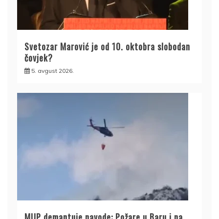
Svetozar Marović je od 10. oktobra slobodan
čovjek?
5. avgust 2026.
MUP demantuje navode: Požare u Baru i na