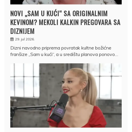
NOVI „SAM U KUĆI“ SA ORIGINALNIM
KEVINOM? MEKOLI KALKIN PREGOVARA SA
DIZNIJEM
29. jul 2026.
Dizni navodno priprema povratak kultne božićne
franšize „Sam u kući“, a u središtu planova ponovo…