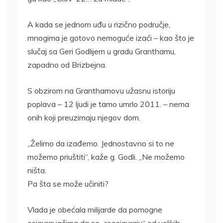
A kada se jednom uđu u rizično područje,
mnogima je gotovo nemoguće izaći – kao što je
slučaj sa Geri Godlijem u gradu Granthamu,
zapadno od Brizbejna.
S obzirom na Granthamovu užasnu istoriju
poplava – 12 ljudi je tamo umrlo 2011. – nema
onih koji preuzimaju njegov dom.
„Želimo da izađemo. Jednostavno si to ne
možemo priuštiti“, kaže g. Godli. „Ne možemo
ništa.
Pa šta se može učiniti?
Vlada je obećala milijarde da pomogne