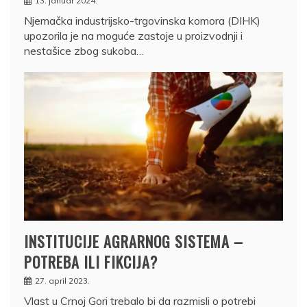
13. januar 2024.
Njemačka industrijsko-trgovinska komora (DIHK)
upozorila je na moguće zastoje u proizvodnji i
nestašice zbog sukoba…
INSTITUCIJE AGRARNOG SISTEMA –
POTREBA ILI FIKCIJA?
27. april 2023.
Vlast u Crnoj Gori trebalo bi da razmisli o potrebi