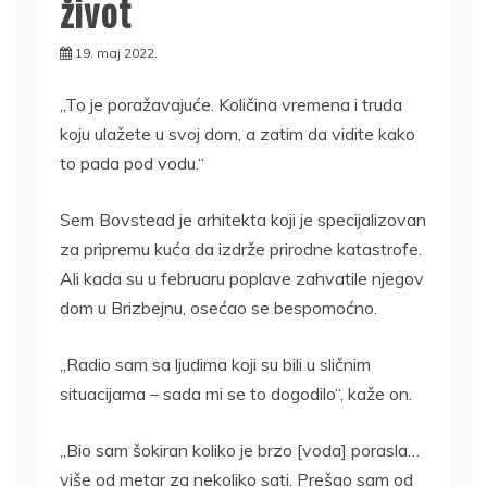
život
19. maj 2022.
„To je poražavajuće. Količina vremena i truda
koju ulažete u svoj dom, a zatim da vidite kako
to pada pod vodu.“
Sem Bovstead je arhitekta koji je specijalizovan
za pripremu kuća da izdrže prirodne katastrofe.
Ali kada su u februaru poplave zahvatile njegov
dom u Brizbejnu, osećao se bespomoćno.
„Radio sam sa ljudima koji su bili u sličnim
situacijama – sada mi se to dogodilo“, kaže on.
„Bio sam šokiran koliko je brzo [voda] porasla…
više od metar za nekoliko sati. Prešao sam od