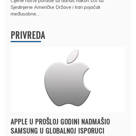
Cijene nafte porasle su danas nakon što su
Sjedinjene Američke Države i Iran pojačali
međusobne…
PRIVREDA
APPLE U PROŠLOJ GODINI NADMAŠIO
SAMSUNG U GLOBALNOJ ISPORUCI