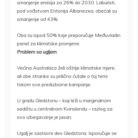
smanjenje emisija za 26% do 2030. Laburisti,
pod vođstvom Entonija Albanezea, obećali su
smanjenje od 43%.
Oba su ispod 50% koje preporučuje Međuvladin
panel za klimatske promjene.
Problem sa ugljem
Većina Australaca želi oštrije klimatske mjere,
ali obe stranke su prilično ćutale o toj temi
tokom ove predizborne kampanje.
U gradu Gledstonu – koji leži u marginalnom
sedištu u centralnom Kvinslendu – razlog za
ovo izbegavanje je jasan.
Ugalj je sastavni deo Gledstona. Isporučuje se