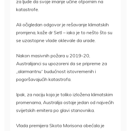
za ljude da svoje imanje učine otpornim na
katastrofe.
Ali očigledan odgovor je rešavanje klimatskih
promjena, kaže dr Setl – iako je to nešto što su
se uzastopne vlade oklevale da urade.
Nakon masivnih požara u 2019-20,
Australijanci su upozoreni da se pripreme za
„alarmantnu“ budućnost istovremenih i
pogoršavajućih katastrofa.
Ipak, za naciju koja je toliko izložena klimatskim
promenama, Australija ostaje jedan od najvećih
svijetskih emitera po glavi stanovnika.
Vlada premijera Skota Morisona obećala je