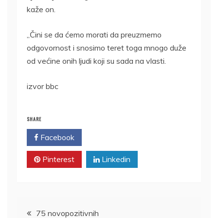
kaže on.
„Čini se da ćemo morati da preuzmemo
odgovornost i snosimo teret toga mnogo duže
od većine onih ljudi koji su sada na vlasti.
izvor bbc
SHARE
Facebook
Twitter
Pinterest
Linkedin
Kretanje
75 novopozitivnih