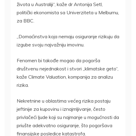
života u Australiji“, kaže dr Antonija Setl,
politički ekonomista sa Univerziteta u Melburnu,
za BBC.
„Domaćinstva koja nemaju osiguranje rizikuju da
izgube svoju najvažniju imovinu.
Fenomen bi takođe mogao da pogorša
društvenu nejednakost i stvori „klimatske geto“,
kaže Climate Valuation, kompanija za analizu
rizika.
Nekretnine u oblastima većeg rizika postaju
jeftinije za kupovinu i iznajmljivanje, često
privlačeći ljude koji su najmanje u mogućnosti da
priušte adekvatno osiguranje, što pogoršava
finansijske posledice katastrofa.