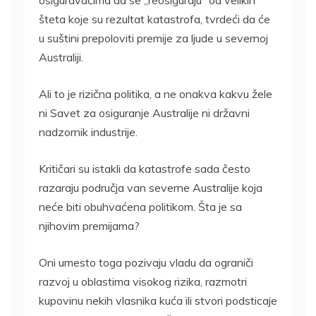
osiguravačima da se „reosiguraju“ od velikih
šteta koje su rezultat katastrofa, tvrdeći da će
u suštini prepoloviti premije za ljude u severnoj
Australiji.
Ali to je rizična politika, a ne onakva kakvu žele
ni Savet za osiguranje Australije ni državni
nadzornik industrije.
Kritičari su istakli da katastrofe sada često
razaraju područja van severne Australije koja
neće biti obuhvaćena politikom. Šta je sa
njihovim premijama?
Oni umesto toga pozivaju vladu da ograniči
razvoj u oblastima visokog rizika, razmotri
kupovinu nekih vlasnika kuća ili stvori podsticaje