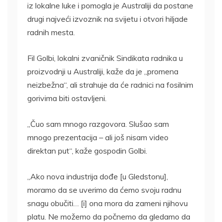
iz lokalne luke i pomogla je Australiji da postane
drugi najveći izvoznik na svijetu i otvori hiljade
radnih mesta.
Fil Golbi, lokalni zvaničnik Sindikata radnika u
proizvodnji u Australiji, kaže da je „promena
neizbežna“, ali strahuje da će radnici na fosilnim
gorivima biti ostavljeni.
„Čuo sam mnogo razgovora. Slušao sam
mnogo prezentacija – ali još nisam video
direktan put“, kaže gospodin Golbi.
„Ako nova industrija dođe [u Gledstonu],
moramo da se uverimo da ćemo svoju radnu
snagu obučiti… [i] ona mora da zameni njihovu
platu. Ne možemo da počnemo da gledamo da