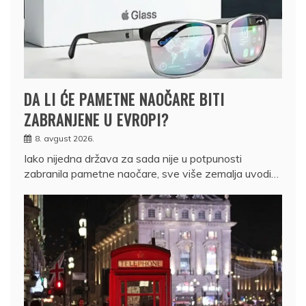
DA LI ĆE PAMETNE NAOČARE BITI
ZABRANJENE U EVROPI?
8. avgust 2026.
Iako nijedna država za sada nije u potpunosti
zabranila pametne naočare, sve više zemalja uvodi…