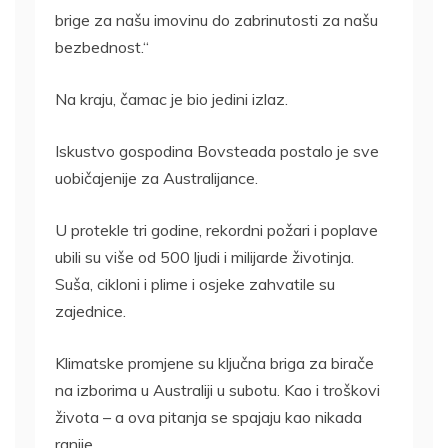
brige za našu imovinu do zabrinutosti za našu
bezbednost.“
Na kraju, čamac je bio jedini izlaz.
Iskustvo gospodina Bovsteada postalo je sve
uobičajenije za Australijance.
U protekle tri godine, rekordni požari i poplave
ubili su više od 500 ljudi i milijarde životinja.
Suša, cikloni i plime i osjeke zahvatile su
zajednice.
Klimatske promjene su ključna briga za birače
na izborima u Australiji u subotu. Kao i troškovi
života – a ova pitanja se spajaju kao nikada
ranije.