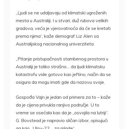
„Ljudi se ne udaljavaju od klimatski ugroženih
mesta u Australiji. I u stvari, duž rubova velikih
gradova, veća je vjerovatnoća da će se kretati
prema njima“, kaže demograf Liz Alen sa
Australijskog nacionalnog univerziteta.
„Pitanje pristupačnosti stambenog prostora u
Australiji je toliko strašno… da ljudi klimatsku
katastrofu vide gotovo kao jeftino, način da se
osigura da mogu imati gde da nazovu svoje.
Gospođa Vajn je jedan od primera za to – kaže
da je cijena privukla ranjivo područje. U to
vreme se osećala kao da je „osvojila na lutriji“.
G. Bovstead je napravio sličan izbor, opisujući
ga kao „Ulov-22… za mlade“.