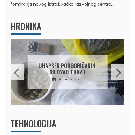
formiranja novog istraživačko razvojnog centra…
HRONIKA
DRŽAVLJANIN RUSIJE
OSUMNJIČEN DA JE
PRODAO TUĐI BMW,
DRŽAVU NAPUSTIO
BRODOM
12. februar 2025.
TEHNOLOGIJA