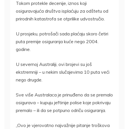
Tokom protekle decenije, iznos koji
osiguravajuća društva isplaćuju za odštetu od
prirodnih katastrofa se otprilike udvostručio.
U prosjeku, potrošači sada plaćaju skoro četiri
puta premije osiguranja kuće nego 2004.
godine.
U severnoj Australiji, ovi brojevi su još
ekstremniji – u nekim slučajevima 10 puta veći
nego drugde.
Sve više Australaca je prinuđeno da se premalo
osigurava – kupuju jeftinije polise koje pokrivaju
premalo – ili da se potpuno odriču osiguranja.
„Ovo je vjerovatno najvažnije pitanje troškova