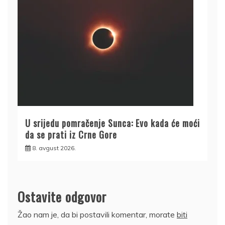
U srijedu pomračenje Sunca: Evo kada će moći
da se prati iz Crne Gore
8. avgust 2026.
Ostavite odgovor
Žao nam je, da bi postavili komentar, morate
biti