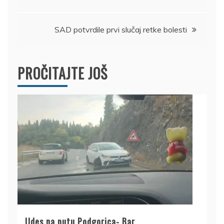
članka
SAD potvrdile prvi slučaj retke bolesti
PROČITAJTE JOŠ
Udes na putu Podgorica- Bar