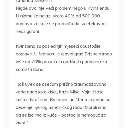
Amanda Mekenzi.
Nigde ovo nije veći problem nego u Kvinslendu.
U njemu se nalazi skoro 40% od 500.000
domova za koje se predviđa da su efektivno
neosigurani.
Kvinslend su poslednjih mjeseci opustošile
poplave. U februaru je glavni grad Brizbejn imao
više od 70% prosečnih godišnjih padavina za
samo tri dana.
„Još uvek se osećam prilično traumatizovano
kada pada jaka kiša“, kaže Mišel Vajn, čija je
kuća u Istočnom Brizbejnu uništena zajedno sa
decenije njenog umetničkog rada.“Morali smo
da se iselimo iz kuće – postao je nemoguć za
život.“