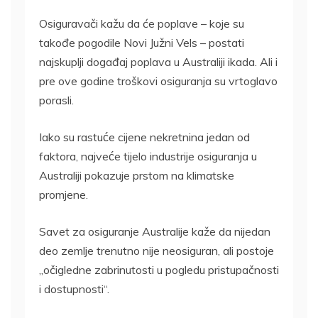
Osiguravači kažu da će poplave – koje su
takođe pogodile Novi Južni Vels – postati
najskuplji događaj poplava u Australiji ikada. Ali i
pre ove godine troškovi osiguranja su vrtoglavo
porasli.
Iako su rastuće cijene nekretnina jedan od
faktora, najveće tijelo industrije osiguranja u
Australiji pokazuje prstom na klimatske
promjene.
Savet za osiguranje Australije kaže da nijedan
deo zemlje trenutno nije neosiguran, ali postoje
„očigledne zabrinutosti u pogledu pristupačnosti
i dostupnosti“.