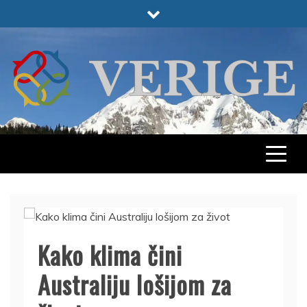
Skip
to
content
VERIGE
ODABRANO
Kako klima čini
Australiju lošijom za