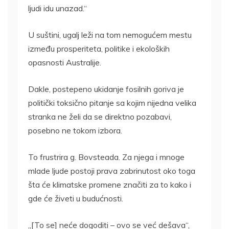
ljudi idu unazad.“
U suštini, ugalj leži na tom nemogućem mestu
između prosperiteta, politike i ekoloških
opasnosti Australije.
Dakle, postepeno ukidanje fosilnih goriva je
politički toksično pitanje sa kojim nijedna velika
stranka ne želi da se direktno pozabavi,
posebno ne tokom izbora.
To frustrira g. Bovsteada. Za njega i mnoge
mlade ljude postoji prava zabrinutost oko toga
šta će klimatske promene značiti za to kako i
gde će živeti u budućnosti.
„[To se] neće dogoditi – ovo se već dešava“,