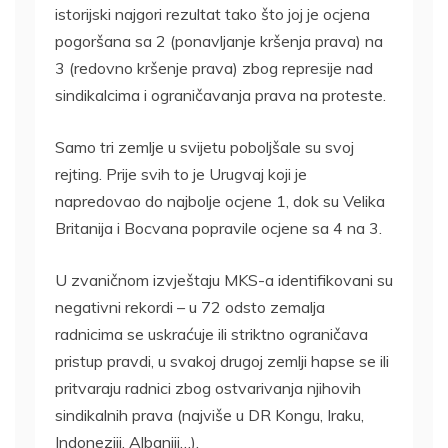
istorijski najgori rezultat tako što joj je ocjena
pogoršana sa 2 (ponavljanje kršenja prava) na
3 (redovno kršenje prava) zbog represije nad
sindikalcima i ograničavanja prava na proteste.
Samo tri zemlje u svijetu poboljšale su svoj
rejting. Prije svih to je Urugvaj koji je
napredovao do najbolje ocjene 1, dok su Velika
Britanija i Bocvana popravile ocjene sa 4 na 3.
U zvaničnom izvještaju MKS-a identifikovani su
negativni rekordi – u 72 odsto zemalja
radnicima se uskraćuje ili striktno ograničava
pristup pravdi, u svakoj drugoj zemlji hapse se ili
pritvaraju radnici zbog ostvarivanja njihovih
sindikalnih prava (najviše u DR Kongu, Iraku,
Indoneziji, Albaniji…).