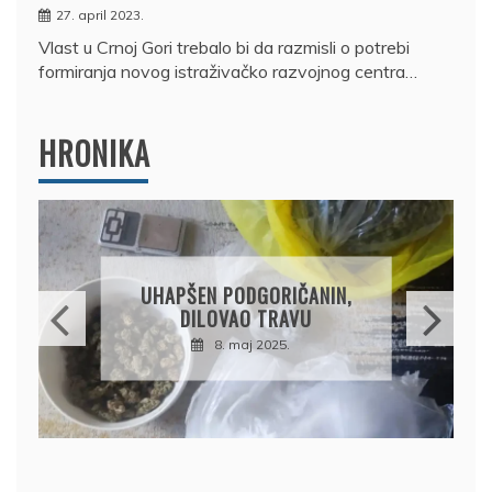
27. april 2023.
Vlast u Crnoj Gori trebalo bi da razmisli o potrebi
formiranja novog istraživačko razvojnog centra…
HRONIKA
DRŽAVLJANIN RUSIJE
OSUMNJIČEN DA JE
PRODAO TUĐI BMW,
DRŽAVU NAPUSTIO
BRODOM
12. februar 2025.