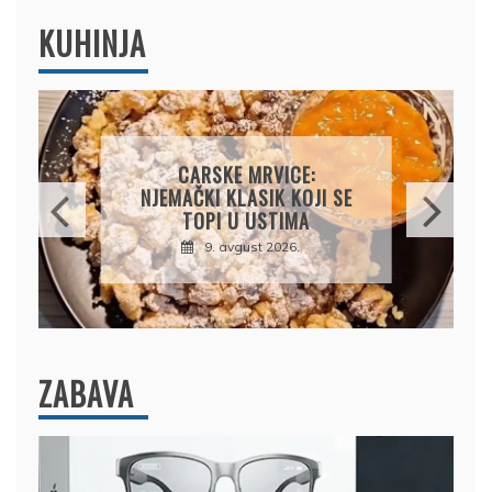
KUHINJA
ČIZKEJK S BOROVNICAMA:
KREMASTI KOLAČ BEZ
PEČENJA KOJI OSVAJA NA
PRVI ZALOGAJ
9. avgust 2026.
ZABAVA