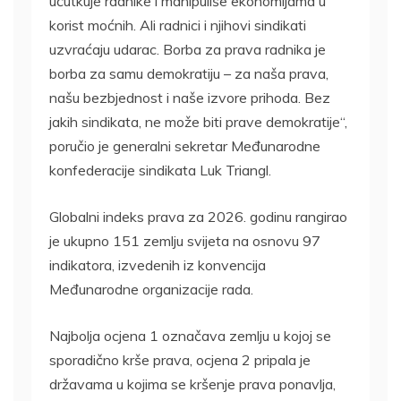
ućutkuje radnike i manipuliše ekonomijama u
korist moćnih. Ali radnici i njihovi sindikati
uzvraćaju udarac. Borba za prava radnika je
borba za samu demokratiju – za naša prava,
našu bezbjednost i naše izvore prihoda. Bez
jakih sindikata, ne može biti prave demokratije“,
poručio je generalni sekretar Međunarodne
konfederacije sindikata Luk Triangl.
Globalni indeks prava za 2026. godinu rangirao
je ukupno 151 zemlju svijeta na osnovu 97
indikatora, izvedenih iz konvencija
Međunarodne organizacije rada.
Najbolja ocjena 1 označava zemlju u kojoj se
sporadično krše prava, ocjena 2 pripala je
državama u kojima se kršenje prava ponavlja,