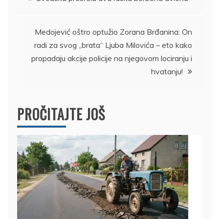
članka
Medojević oštro optužio Zorana Brđanina: On
radi za svog „brata“ Ljuba Milovića – eto kako
propadaju akcije policije na njegovom lociranju i
hvatanju!
PROČITAJTE JOŠ