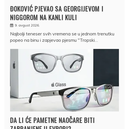
ĐOKOVIĆ PJEVAO SA GEORGIJEVOM I
NIGGOROM NA KANLI KULI
9. avgust 2026.
Najbolji teneser svih vremena se u jednom trenutku
popeo na binu i zapjevao pjesmu "Tropski…
DA LI ĆE PAMETNE NAOČARE BITI
ZABRANJENE U EVROPI?