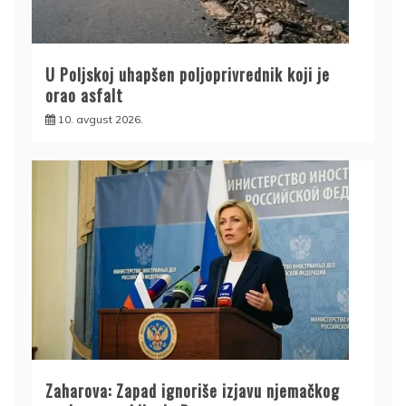
U Poljskoj uhapšen poljoprivrednik koji je
orao asfalt
10. avgust 2026.
Zaharova: Zapad ignoriše izjavu njemačkog