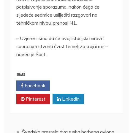
potpisivanje sporazuma, nakon čega će
sljedeće sedmice uslijediti razgovori na
tehničkom nivou, prenosi N1.
– Uvjereni smo da će ovaj istorijski mirovni
sporazum stvoriti čvrst temelj za trajni mir –
naveo je Šarif.
SHARE
Facebook
Twitter
Pinterest
Linkedin
Kretanje
Švedska presrela dva ruska borbena aviona