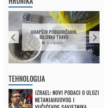
HRONIKA
DRŽAVLJANIN RUSIJE
OSUMNJIČEN DA JE
PRODAO TUĐI BMW,
DRŽAVU NAPUSTIO
BRODOM
12. februar 2025.
TEHNOLOGIJA
IZRAEL: NOVI PODACI O ULOZI
NETANJAHUOVOG I
VUČIĆEVOG SAVJETNIKA