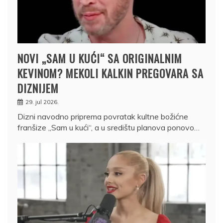
NOVI „SAM U KUĆI“ SA ORIGINALNIM
KEVINOM? MEKOLI KALKIN PREGOVARA SA
DIZNIJEM
29. jul 2026.
Dizni navodno priprema povratak kultne božićne
franšize „Sam u kući“, a u središtu planova ponovo…