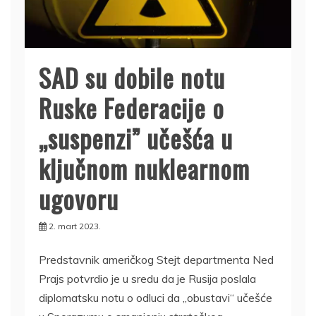
SAD su dobile notu
Ruske Federacije o
„suspenzi” učešća u
ključnom nuklearnom
ugovoru
2. mart 2023.
Predstavnik američkog Stejt departmenta Ned
Prajs potvrdio je u sredu da je Rusija poslala
diplomatsku notu o odluci da „obustavi“ učešće