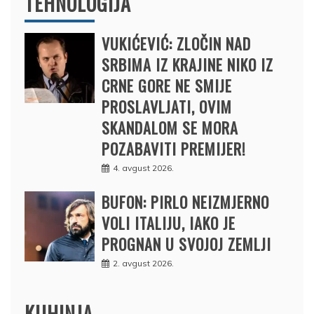
TEHNOLOGIJA
VUKIĆEVIĆ: ZLOČIN NAD
SRBIMA IZ KRAJINE NIKO IZ
CRNE GORE NE SMIJE
PROSLAVLJATI, OVIM
SKANDALOM SE MORA
POZABAVITI PREMIJER!
4. avgust 2026.
BUFON: PIRLO NEIZMJERNO
VOLI ITALIJU, IAKO JE
PROGNAN U SVOJOJ ZEMLJI
2. avgust 2026.
KUHINJA