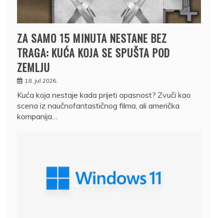
ZA SAMO 15 MINUTA NESTANE BEZ
TRAGA: KUĆA KOJA SE SPUŠTA POD
ZEMLJU
18. jul 2026.
Kuća koja nestaje kada prijeti opasnost? Zvuči kao
scena iz naučnofantastičnog filma, ali američka
kompanija…