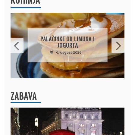
BRZI KOLAČ BEZ PEČENJA:
PIŠKOTE, MALINE I
ČOKOLADA U SAVRŠENOJ
KOMBINACIJI
6. avgust 2026.
ZABAVA