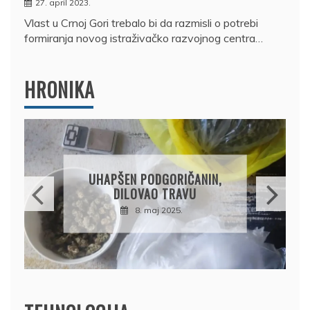
27. april 2023.
Vlast u Crnoj Gori trebalo bi da razmisli o potrebi
formiranja novog istraživačko razvojnog centra…
HRONIKA
DRŽAVLJANIN RUSIJE
OSUMNJIČEN DA JE
PRODAO TUĐI BMW,
DRŽAVU NAPUSTIO
BRODOM
12. februar 2025.