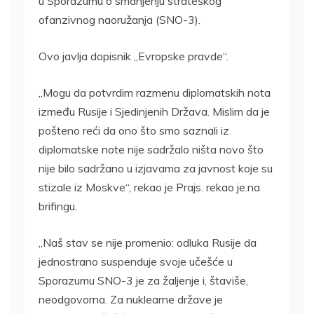
u Sporazumu o smanjenju strateškog
ofanzivnog naoružanja (SNO-3).
Ovo javlja dopisnik „Evropske pravde“.
„Mogu da potvrdim razmenu diplomatskih nota
između Rusije i Sjedinjenih Država. Mislim da je
pošteno reći da ono što smo saznali iz
diplomatske note nije sadržalo ništa novo što
nije bilo sadržano u izjavama za javnost koje su
stizale iz Moskve“, rekao je Prajs. rekao je.na
brifingu.
„Naš stav se nije promenio: odluka Rusije da
jednostrano suspenduje svoje učešće u
Sporazumu SNO-3 je za žaljenje i, štaviše,
neodgovorna. Za nuklearne države je