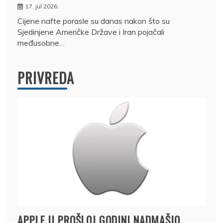
17. jul 2026.
Cijene nafte porasle su danas nakon što su
Sjedinjene Američke Države i Iran pojačali
međusobne…
PRIVREDA
APPLE U PROŠLOJ GODINI NADMAŠIO