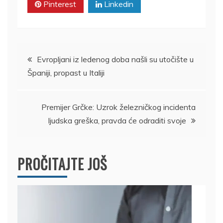
Pinterest
Linkedin
Kretanje
Evropljani iz ledenog doba našli su utočište u
Španiji, propast u Italiji
članka
Premijer Grčke: Uzrok železničkog incidenta
ljudska greška, pravda će odraditi svoje
PROČITAJTE JOŠ