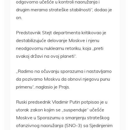
odgovorno učešće u kontroli naoružanja i
drugim merama strateške stabilnosti“, dodao je
on.
Predstavnik Stejt departmenta kritikovao je
destabilizujuće delovanje Moskve i njenu
neodgovornu nuklearnu retoriku, koja „preti
svakoj državi na ovoj planeti“.
„Radimo na očuvanju sporazuma i nastavljamo
da pozivamo Moskvu da obnovi njegovu punu
primenu“, naglasio je Prajs.
Ruski predsednik Vladimir Putin potpisao je u
utorak zakon kojim se „suspenduje“ učešće
Moskve u Sporazumu o smanjenju strateškog
ofanzivnog naoružanja (SNO-3) sa Sjedinjenim