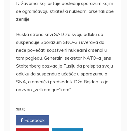
Državama, koji ostaje poslednji sporazum kojim
se ograničavaju strateški nuklearni arsenali obe
zemlje.
Ruska strana krivi SAD za svoju odluku da
suspenduje Sporazum SNO-3 i uverava da
neće povećati sopstveni nuklearni arsenal u
tom pogledu. Generalni sekretar NATO-a Jens
Stoltenberg pozvao je Rusiju da preispita svoju
odluku da suspenduje učešće u sporazumu o
SNA, a američki predsednik Džo Bajden to je
nazvao „velikom greškom“.
SHARE
Facebook
Twitter