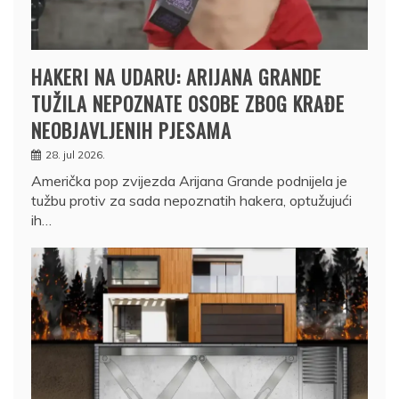
HAKERI NA UDARU: ARIJANA GRANDE
TUŽILA NEPOZNATE OSOBE ZBOG KRAĐE
NEOBJAVLJENIH PJESAMA
28. jul 2026.
Američka pop zvijezda Arijana Grande podnijela je
tužbu protiv za sada nepoznatih hakera, optužujući
ih…