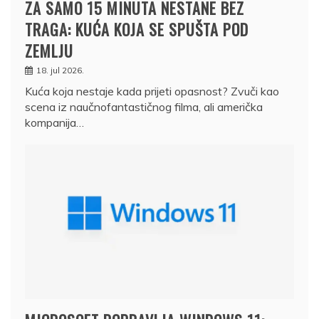
ZA SAMO 15 MINUTA NESTANE BEZ
TRAGA: KUĆA KOJA SE SPUŠTA POD
ZEMLJU
18. jul 2026.
Kuća koja nestaje kada prijeti opasnost? Zvuči kao
scena iz naučnofantastičnog filma, ali američka
kompanija…