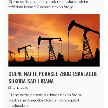
Cijene nafte pale su u petak na međunarodnim
tržištima ispod 97 dolara, nakon što je…
CIJENE NAFTE PORASLE ZBOG ESKALACIJE
SUKOBA SAD I IRANA
17. jul 2026.
Cijene nafte porasle su danas nakon što su
Sjedinjene Američke Države i Iran pojačali
međusobne…