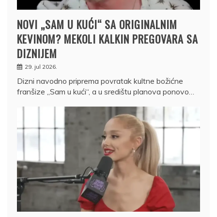
NOVI „SAM U KUĆI“ SA ORIGINALNIM
KEVINOM? MEKOLI KALKIN PREGOVARA SA
DIZNIJEM
29. jul 2026.
Dizni navodno priprema povratak kultne božićne
franšize „Sam u kući“, a u središtu planova ponovo…