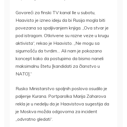
Govoreći za finski TV kanal Ile u subotu,
Haavisto je izneo ideju da bi Rusija mogla biti
povezana sa spaljivanjem knjiga. „Ova stvar je
pod istragom. Otkrivene su razne veze u krugu
aktivista“, rekao je Haavisto. „Ne mogu sa
sigurnošću da tvrdim… Ali nam je pokazano
koncept kako da postupimo da bismo naneli
maksimalnu štetu [kandidati za članstvo u
NATO].“
Rusko Ministarstvo spoljnih poslova osudilo je
paljenje Kurana. Portparolka Marija Zaharova
rekla je u nedelju da je Haavistova sugestija da
je Moskva možda odgovorna za incident
„odvratno gledati“.