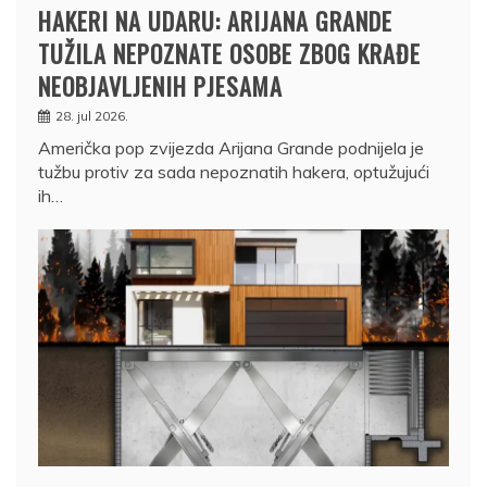
HAKERI NA UDARU: ARIJANA GRANDE
TUŽILA NEPOZNATE OSOBE ZBOG KRAĐE
NEOBJAVLJENIH PJESAMA
28. jul 2026.
Američka pop zvijezda Arijana Grande podnijela je
tužbu protiv za sada nepoznatih hakera, optužujući
ih…