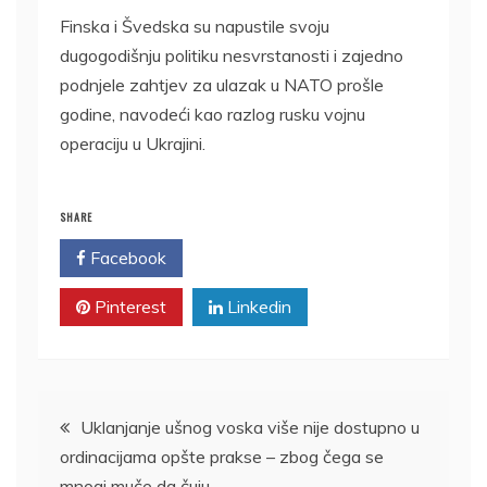
Finska i Švedska su napustile svoju
dugogodišnju politiku nesvrstanosti i zajedno
podnjele zahtjev za ulazak u NATO prošle
godine, navodeći kao razlog rusku vojnu
operaciju u Ukrajini.
SHARE
Facebook
Twitter
Pinterest
Linkedin
Kretanje
Uklanjanje ušnog voska više nije dostupno u
ordinacijama opšte prakse – zbog čega se
članka
mnogi muče da čuju