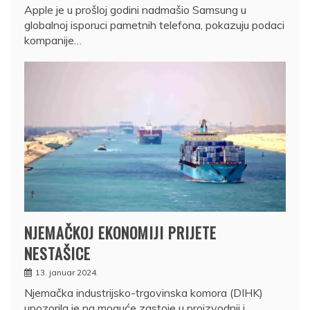
Apple je u prošloj godini nadmašio Samsung u
globalnoj isporuci pametnih telefona, pokazuju podaci
kompanije…
NJEMAČKOJ EKONOMIJI PRIJETE
NESTAŠICE
13. januar 2024.
Njemačka industrijsko-trgovinska komora (DIHK)
upozorila je na moguće zastoje u proizvodnji i