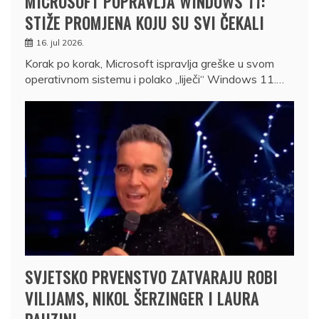
MICROSOFT POPRAVLJA WINDOWS 11:
STIŽE PROMJENA KOJU SU SVI ČEKALI
16. jul 2026.
Korak po korak, Microsoft ispravlja greške u svom
operativnom sistemu i polako „liječi“ Windows 11.…
SVJETSKO PRVENSTVO ZATVARAJU ROBI
VILIJAMS, NIKOL ŠERZINGER I LAURA