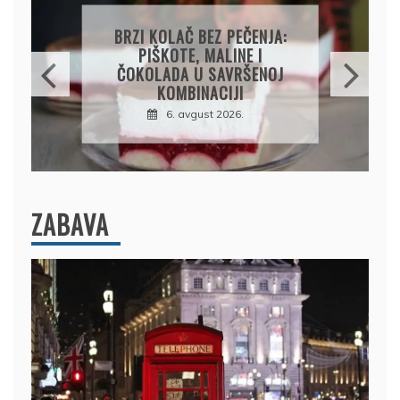
PAPRIKE SA MESOM I
PIRINČEM NA KAŠIKU:
SOČAN I JEDNOSTAVAN
RUČAK IZ JEDNE ŠERPE
7. avgust 2026.
ZABAVA