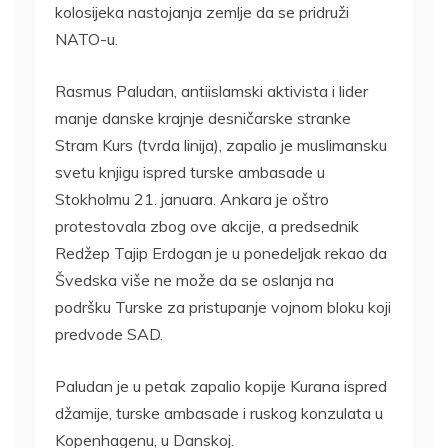
kolosijeka nastojanja zemlje da se pridruži
NATO-u.
Rasmus Paludan, antiislamski aktivista i lider
manje danske krajnje desničarske stranke
Stram Kurs (tvrda linija), zapalio je muslimansku
svetu knjigu ispred turske ambasade u
Stokholmu 21. januara. Ankara je oštro
protestovala zbog ove akcije, a predsednik
Redžep Tajip Erdogan je u ponedeljak rekao da
Švedska više ne može da se oslanja na
podršku Turske za pristupanje vojnom bloku koji
predvode SAD.
Paludan je u petak zapalio kopije Kurana ispred
džamije, turske ambasade i ruskog konzulata u
Kopenhagenu, u Danskoj.