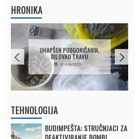
HRONIKA
DRŽAVLJANIN RUSIJE
OSUMNJIČEN DA JE
PRODAO TUĐI BMW,
DRŽAVU NAPUSTIO
BRODOM
12. februar 2025.
TEHNOLOGIJA
BUDIMPEŠTA: STRUČNJACI ZA
DEAKTIVIRANJE BOMBI