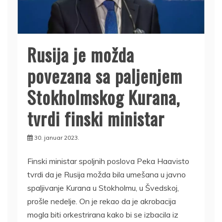
Rusija je možda
povezana sa paljenjem
Stokholmskog Kurana,
tvrdi finski ministar
30. januar 2023.
Finski ministar spoljnih poslova Peka Haavisto
tvrdi da je Rusija možda bila umešana u javno
spaljivanje Kurana u Stokholmu, u Švedskoj,
prošle nedelje. On je rekao da je akrobacija
mogla biti orkestrirana kako bi se izbacila iz