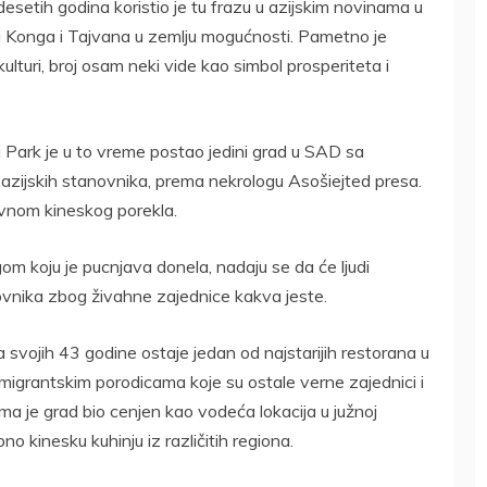
esetih godina koristio je tu frazu u azijskim novinama u
g Konga i Tajvana u zemlju mogućnosti. Pametno je
ulturi, broj osam neki vide kao simbol prosperiteta i
Park je u to vreme postao jedini grad u SAD sa
azijskih stanovnika, prema nekrologu Asošiejted presa.
vnom kineskog porekla.
m koju je pucnjava donela, nadaju se da će ljudi
ovnika zbog živahne zajednice kakva jeste.
svojih 43 godine ostaje jedan od najstarijih restorana u
imigrantskim porodicama koje su ostale verne zajednici i
a je grad bio cenjen kao vodeća lokacija u južnoj
no kinesku kuhinju iz različitih regiona.