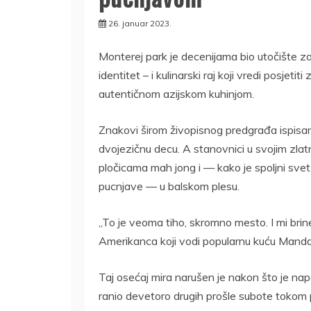
26. januar 2023.
Monterej park je decenijama bio utočište za 
identitet – i kulinarski raj koji vredi posjeti
autentičnom azijskom kuhinjom.
Znakovi širom živopisnog predgrađa ispisan
dvojezičnu decu. A stanovnici u svojim zlat
pločicama mah jong i — kako je spoljni sv
pucnjave — u balskom plesu.
„To je veoma tiho, skromno mesto. I mi bri
Amerikanca koji vodi popularnu kuću Manda
Taj osećaj mira narušen je nakon što je nap
ranio devetoro drugih prošle subote tokom