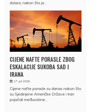
dolara, nakon što je…
CIJENE NAFTE PORASLE ZBOG
ESKALACIJE SUKOBA SAD I
IRANA
17. jul 2026.
Cijene nafte porasle su danas nakon što
su Sjedinjene Američke Države i Iran
pojačali međusobne…