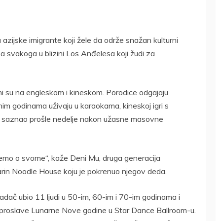
azijske imigrante koji žele da održe snažan kulturni
ti za svakoga u blizini Los Anđelesa koji žudi za
i su na engleskom i kineskom. Porodice odgajaju
nim godinama uživaju u karaokama, kineskoj igri s
et saznao prošle nedelje nakon užasne masovne
nemo o svome“, kaže Deni Mu, druga generacija
rin Noodle House koju je pokrenuo njegov deda.
adač ubio 11 ljudi u 50-im, 60-im i 70-im godinama i
 proslave Lunarne Nove godine u Star Dance Ballroom-u.