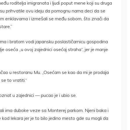
eđu roditelja imigranata i ljudi poput mene koji su druga
e su prihvatile ovu ideju da pomognu nama deci da se
ičkim enklavama i izmešali se među sobom, što znači da
stare.”
jima i bratom vodi japansku poslastičarnicu gospodina
je oseća „u ovoj zajednici osećaj straha“, jer je manje
ručao u restoranu Mu. „Osećam se kao da mi je prodaja
 to vratiti.“
nat u zajednici — pucao je i ubio se.
, ali ima duboke veze sa Monterej parkom. Njeni baka i
de kod lekara jer je to bilo jedino mesto gde su mogli da