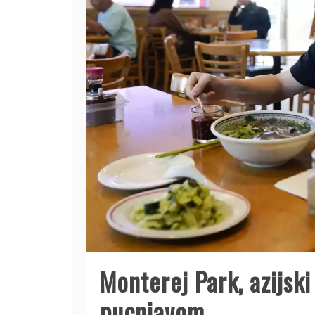
Monterej Park, azijski
pucnjavom