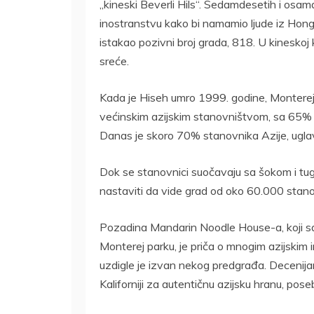
„kineski Beverli Hils“. Sedamdesetih i osamd
inostranstvu kako bi namamio ljude iz Hon
istakao pozivni broj grada, 818. U kineskoj k
sreće.
Kada je Hiseh umro 1999. godine, Monterej 
većinskim azijskim stanovništvom, sa 65% 
Danas je skoro 70% stanovnika Azije, ugla
Dok se stanovnici suočavaju sa šokom i tugo
nastaviti da vide grad od oko 60.000 stan
Pozadina Mandarin Noodle House-a, koji sa 
Monterej parku, je priča o mnogim azijskim 
uzdigle je izvan nekog predgrađa. Decenijam
Kaliforniji za autentičnu azijsku hranu, poseb