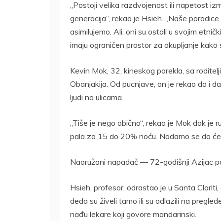
„Postoji velika razdvojenost ili napetost izm
generacija“, rekao je Hsieh. „Naše porodic
asimilujemo. Ali, oni su ostali u svojim etn
imaju ograničen prostor za okupljanje kako 
Kevin Mok, 32, kineskog porekla, sa roditel
Obanjakija. Od pucnjave, on je rekao da i dal
ljudi na ulicama.
„Tiše je nego obično“, rekao je Mok dok je 
pala za 15 do 20% noću. Nadamo se da će se
Naoružani napadač — 72-godišnji Azijac poz
Hsieh, profesor, odrastao je u Santa Clariti
deda su živeli tamo ili su odlazili na pregle
nađu lekare koji govore mandarinski.