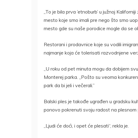
„To je bila prva ’etnoburb’ u južnoj Kaliforni
mesto koje smo imali pre nego što smo uopš
mesto gde su naše porodice mogle da se o
Restorani i prodavnice koje su vodili imigran
najmanje koja će tolerisati razvodnjene verz
„U roku od pet minuta mogu da dobijem svu d
Monterej parka. „Pošto su veoma konkurentni
park da bi jeli i večerali.”
Balski ples je takođe ugrađen u gradsku kul
ponovo pokrenuti svoju radost na plesnom p
„Ljudi će doći, i opet će plesati“, rekla je.