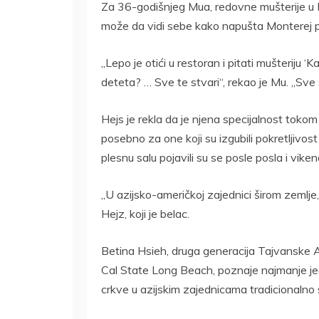
Za 36-godišnjeg Mua, redovne mušterije u
može da vidi sebe kako napušta Monterej p
„Lepo je otići u restoran i pitati mušteriju ‘
deteta? … Sve te stvari“, rekao je Mu. „Sve s
Hejs je rekla da je njena specijalnost tokom
posebno za one koji su izgubili pokretljivost 
plesnu salu pojavili su se posle posla i vike
„U azijsko-američkoj zajednici širom zemlje,
Hejz, koji je belac.
Betina Hsieh, druga generacija Tajvanske 
Cal State Long Beach, poznaje najmanje jednu 
crkve u azijskim zajednicama tradicionalno 