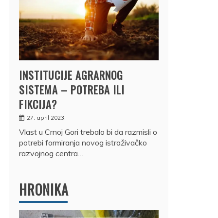
INSTITUCIJE AGRARNOG
SISTEMA – POTREBA ILI
FIKCIJA?
27. april 2023.
Vlast u Crnoj Gori trebalo bi da razmisli o
potrebi formiranja novog istraživačko
razvojnog centra…
HRONIKA
DRŽ