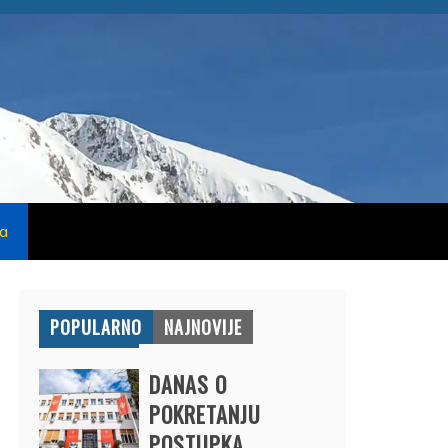
na
POPULARNO
NAJNOVIJE
DANAS O
POKRETANJU
POSTUPKA