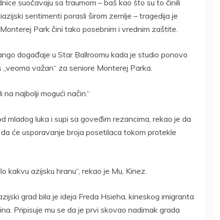
nice suočavaju sa traumom – baš kao što su to činili
zijski sentimenti porasli širom zemlje – tragedija je
Monterej Park čini tako posebnim i vrednim zaštite.
 tango događaje u Star Ballroomu kada je studio ponovo
es „veoma važan“ za seniore Monterej Parka.
i na najbolji mogući način.“
od mladog luka i supi sa goveđim rezancima, rekao je da
e da će usporavanje broja posetilaca tokom protekle
o kakvu azijsku hranu“, rekao je Mu, Kinez.
ijski grad bila je ideja Freda Hsieha, kineskog imigranta
nina. Pripisuje mu se da je prvi skovao nadimak grada