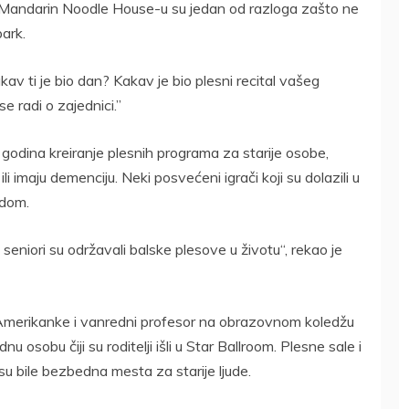
 Mandarin Noodle House-u su jedan od razloga zašto ne
ark.
Kakav ti je bio dan? Kakav je bio plesni recital vašeg
e radi o zajednici.”
 godina kreiranje plesnih programa za starije osobe,
ili imaju demenciju. Neki posvećeni igrači koji su dolazili u
ndom.
 seniori su održavali balske plesove u životu“, rekao je
Amerikanke i vanredni profesor na obrazovnom koledžu
osobu čiji su roditelji išli u Star Ballroom. Plesne sale i
su bile bezbedna mesta za starije ljude.