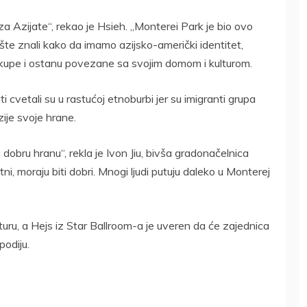
ji za Azijate“, rekao je Hsieh. „Monterei Park je bio ovo
te znali kako da imamo azijsko-američki identitet,
kupe i ostanu povezane sa svojim domom i kulturom.
ti cvetali su u rastućoj etnoburbi jer su imigranti grupa
ije svoje hrane.
obru hranu“, rekla je Ivon Jiu, bivša gradonačelnica
, moraju biti dobri. Mnogi ljudi putuju daleko u Monterej
turu, a Hejs iz Star Ballroom-a je uveren da će zajednica
odiju.
DRŽAVLJANIN