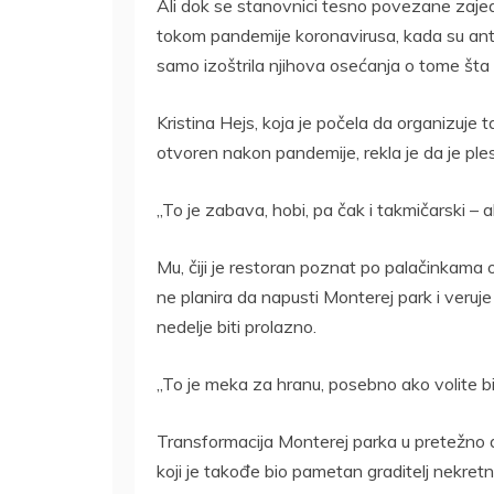
Ali dok se stanovnici tesno povezane zajed
tokom pandemije koronavirusa, kada su antia
samo izoštrila njihova osećanja o tome šta 
Kristina Hejs, koja je počela da organizuje
otvoren nakon pandemije, rekla je da je pl
„To je zabava, hobi, pa čak i takmičarski – al
Mu, čiji je restoran poznat po palačinkama 
ne planira da napusti Monterej park i veruj
nedelje biti prolazno.
„To je meka za hranu, posebno ako volite bil
Transformacija Monterej parka u pretežno az
koji je takođe bio pametan graditelj nekret