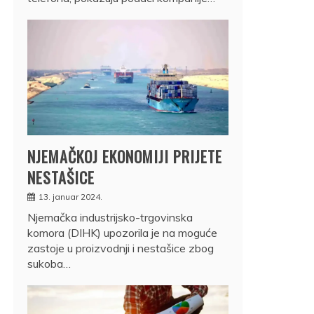
NJEMAČKOJ EKONOMIJI PRIJETE
NESTAŠICE
13. januar 2024.
Njemačka industrijsko-trgovinska
komora (DIHK) upozorila je na moguće
zastoje u proizvodnji i nestašice zbog
sukoba…