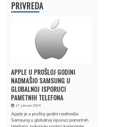
PRIVREDA
APPLE U PROŠLOJ GODINI
NADMAŠIO SAMSUNG U
GLOBALNOJ ISPORUCI
PAMETNIH TELEFONA
17. januar 2024.
Apple je u prošloj godini nadmašio
Samsung u globalnoj isporuci pametnih
telefona, pokazuju podaci kompanije…