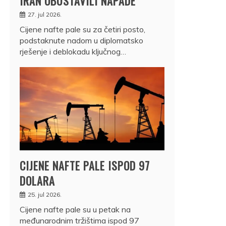
IRAN OBUSTAVILI NAPADE
27. jul 2026.
Cijene nafte pale su za četiri posto,
podstaknute nadom u diplomatsko
rješenje i deblokadu ključnog…
CIJENE NAFTE PALE ISPOD 97
DOLARA
25. jul 2026.
Cijene nafte pale su u petak na
međunarodnim tržištima ispod 97