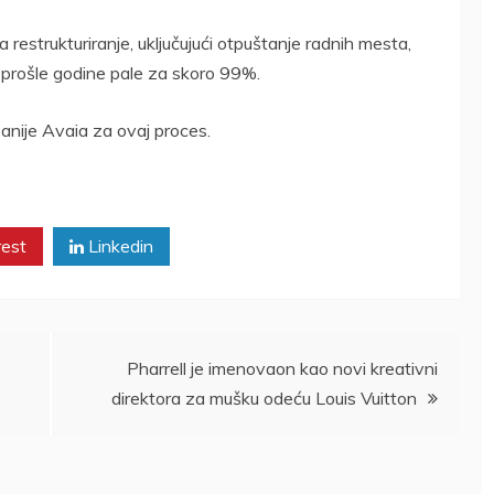
 restrukturiranje, uključujući otpuštanje radnih mesta,
u prošle godine pale za skoro 99%.
anije Avaia za ovaj proces.
rest
Linkedin
Pharrell je imenovaon kao novi kreativni
direktora za mušku odeću Louis Vuitton