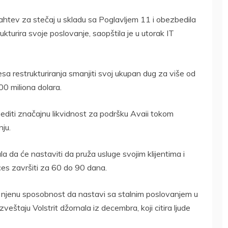
htev za stečaj u skladu sa Poglavljem 11 i obezbedila
ukturira svoje poslovanje, saopštila je u utorak IT
sa restrukturiranja smanjiti svoj ukupan dug za više od
00 miliona dolara.
diti značajnu likvidnost za podršku Avaii tokom
ju.
a da će nastaviti da pruža usluge svojim klijentima i
ces završiti za 60 do 90 dana.
u njenu sposobnost da nastavi sa stalnim poslovanjem u
štaju Volstrit džornala iz decembra, koji citira ljude