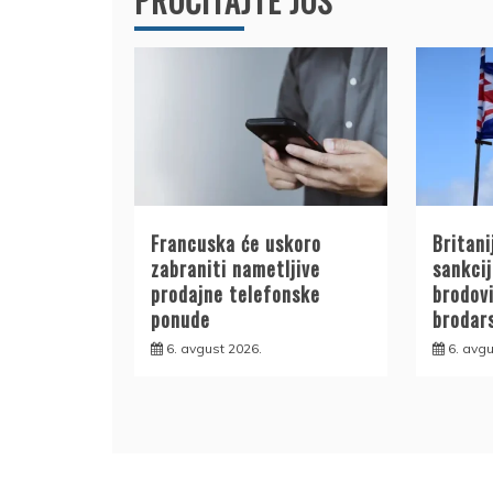
PROČITAJTE JOŠ
Francuska će uskoro
Britani
zabraniti nametljive
sankcij
prodajne telefonske
brodovi
ponude
brodar
6. avgust 2026.
6. avgu