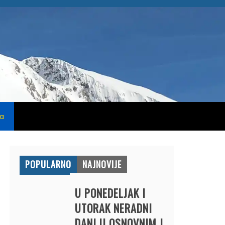
na
POPULARNO
NAJNOVIJE
U PONEDELJAK I
UTORAK NERADNI
DANI U OSNOVNIM I