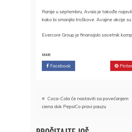
Ranije u septembru, Avaia je takođe najavila
kako bi smanjila troškove. Avajine akcije s
Evercore Group je finansijski savetnik komp
SHARE
Facebook
Twitter
Pinte
Kretanje
Coca-Cola će nastaviti sa povećanjem
ciena dok PepsiCo pravi pauzu
članka