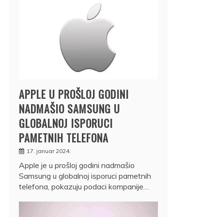
APPLE U PROŠLOJ GODINI
NADMAŠIO SAMSUNG U
GLOBALNOJ ISPORUCI
PAMETNIH TELEFONA
17. januar 2024.
Apple je u prošloj godini nadmašio
Samsung u globalnoj isporuci pametnih
telefona, pokazuju podaci kompanije…