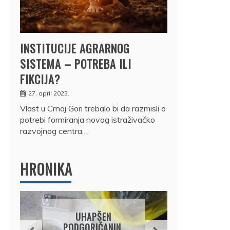
INSTITUCIJE AGRARNOG
SISTEMA – POTREBA ILI
FIKCIJA?
27. april 2023.
Vlast u Crnoj Gori trebalo bi da razmisli o
potrebi formiranja novog istraživačko
razvojnog centra…
HRONIKA
DRŽ
UHAPŠEN
OSUM
PODGORIČANIN,
JE P