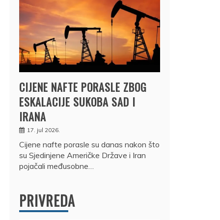
CIJENE NAFTE PORASLE ZBOG
ESKALACIJE SUKOBA SAD I
IRANA
17. jul 2026.
Cijene nafte porasle su danas nakon što
su Sjedinjene Američke Države i Iran
pojačali međusobne…
PRIVREDA