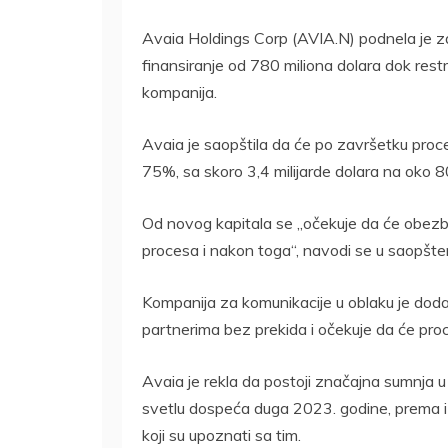
Avaia Holdings Corp (AVIA.N) podnela je za
finansiranje od 780 miliona dolara dok restr
kompanija.
Avaia je saopštila da će po završetku proce
75%, sa skoro 3,4 milijarde dolara na oko 8
Od novog kapitala se „očekuje da će obezbe
procesa i nakon toga“, navodi se u saopšten
Kompanija za komunikacije u oblaku je dodal
partnerima bez prekida i očekuje da će pro
Avaia je rekla da postoji značajna sumnja 
svetlu dospeća duga 2023. godine, prema izve
koji su upoznati sa tim.