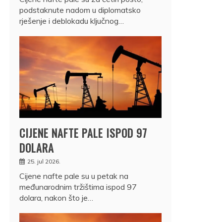
podstaknute nadom u diplomatsko
rješenje i deblokadu ključnog…
CIJENE NAFTE PALE ISPOD 97
DOLARA
25. jul 2026.
Cijene nafte pale su u petak na
međunarodnim tržištima ispod 97
dolara, nakon što je…