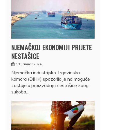
NJEMAČKOJ EKONOMIJI PRIJETE
NESTAŠICE
13. januar 2024.
Njemačka industrijsko-trgovinska
komora (DIHK) upozorila je na moguće
zastoje u proizvodnji i nestašice zbog
sukoba…