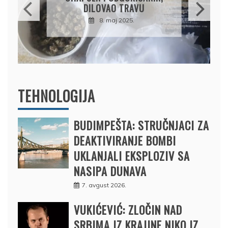
PRODAO TUĐI BMW,
U
DRŽAVU NAPUSTIO
BRODOM
12. februar 2025.
TEHNOLOGIJA
BUDIMPEŠTA: STRUČNJACI ZA
DEAKTIVIRANJE BOMBI
UKLANJALI EKSPLOZIV SA
NASIPA DUNAVA
7. avgust 2026.
VUKIĆEVIĆ: ZLOČIN NAD
SRBIMA IZ KRAJINE NIKO IZ