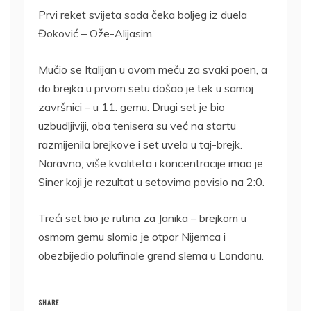
Prvi reket svijeta sada čeka boljeg iz duela
Đoković – Ože-Alijasim.
Mučio se Italijan u ovom meču za svaki poen, a
do brejka u prvom setu došao je tek u samoj
završnici – u 11. gemu. Drugi set je bio
uzbudljiviji, oba tenisera su već na startu
razmijenila brejkove i set uvela u taj-brejk.
Naravno, više kvaliteta i koncentracije imao je
Siner koji je rezultat u setovima povisio na 2:0.
Treći set bio je rutina za Janika – brejkom u
osmom gemu slomio je otpor Nijemca i
obezbijedio polufinale grend slema u Londonu.
SHARE