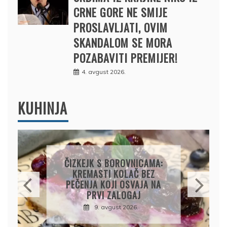
CRNE GORE NE SMIJE
PROSLAVLJATI, OVIM
SKANDALOM SE MORA
POZABAVITI PREMIJER!
4. avgust 2026.
KUHINJA
ROVNICAMA:
KOLAČ S LIMUNOM I
OLAČ BEZ
SIROM: RECEPT ZA
 OSVAJA NA
KREMASTU POSLASTIC
LOGAJ
KOJA SE TOPI U USTIM
 2026.
9. avgust 2026.