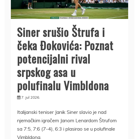
Siner srušio Štrufa i
čeka Đokovića: Poznat
potencijalni rival
srpskog asa u
polufinalu Vimbldona
7. jul 2026.
Italijanski teniser Janik Siner slavio je nad
njemačkim igračem Janom Lenardom Štrufom
sa 7:5, 7:6 (7-4), 6:3 i plasirao se u polufinale
Vimbldona.