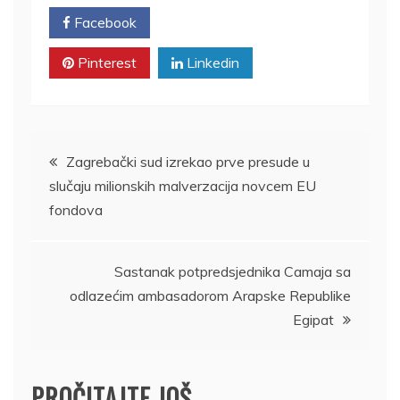
Facebook
Twitter
Pinterest
Linkedin
Kretanje
Zagrebački sud izrekao prve presude u
slučaju milionskih malverzacija novcem EU
članka
fondova
Sastanak potpredsjednika Camaja sa
odlazećim ambasadorom Arapske Republike
Egipat
PROČITAJTE JOŠ