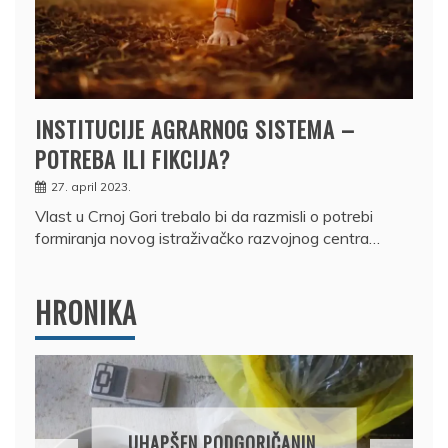
INSTITUCIJE AGRARNOG SISTEMA –
POTREBA ILI FIKCIJA?
27. april 2023.
Vlast u Crnoj Gori trebalo bi da razmisli o potrebi
formiranja novog istraživačko razvojnog centra…
HRONIKA
DRŽAVLJANIN RUSIJE
OSUMNJIČEN DA JE
ANIN,