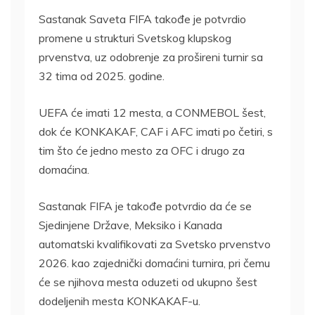
Sastanak Saveta FIFA takođe je potvrdio
promene u strukturi Svetskog klupskog
prvenstva, uz odobrenje za prošireni turnir sa
32 tima od 2025. godine.
UEFA će imati 12 mesta, a CONMEBOL šest,
dok će KONKAKAF, CAF i AFC imati po četiri, s
tim što će jedno mesto za OFC i drugo za
domaćina.
Sastanak FIFA je takođe potvrdio da će se
Sjedinjene Države, Meksiko i Kanada
automatski kvalifikovati za Svetsko prvenstvo
2026. kao zajednički domaćini turnira, pri čemu
će se njihova mesta oduzeti od ukupno šest
dodeljenih mesta KONKAKAF-u.