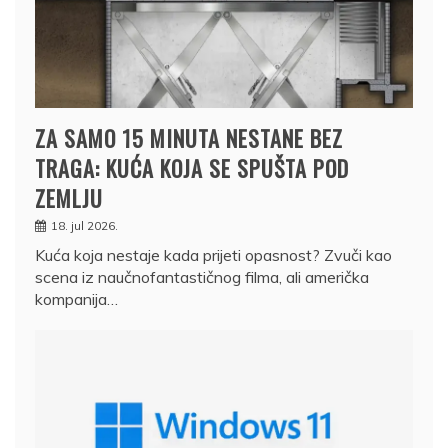
ZA SAMO 15 MINUTA NESTANE BEZ
TRAGA: KUĆA KOJA SE SPUŠTA POD
ZEMLJU
18. jul 2026.
Kuća koja nestaje kada prijeti opasnost? Zvuči kao
scena iz naučnofantastičnog filma, ali američka
kompanija…