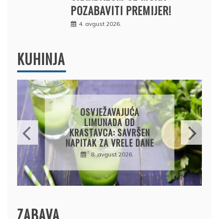
POZABAVITI PREMIJER!
4. avgust 2026.
KUHINJA
KROMPIRUŠA IZLIVAČA:
JEDNOSTAVNA PITA BEZ
KORA, HRSKAVA I
UKUSNA
8. avgust 2026.
ZABAVA