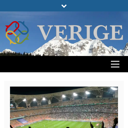
Skip
to
content
VERIGE
ODABRANO