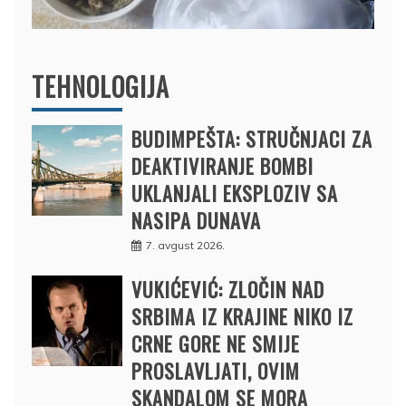
TEHNOLOGIJA
BUDIMPEŠTA: STRUČNJACI ZA
DEAKTIVIRANJE BOMBI
UKLANJALI EKSPLOZIV SA
NASIPA DUNAVA
7. avgust 2026.
VUKIĆEVIĆ: ZLOČIN NAD
SRBIMA IZ KRAJINE NIKO IZ
CRNE GORE NE SMIJE
PROSLAVLJATI, OVIM
SKANDALOM SE MORA