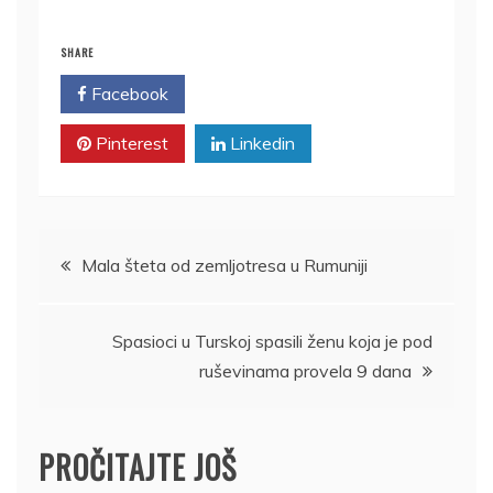
SHARE
Facebook
Twitter
Pinterest
Linkedin
Kretanje
Mala šteta od zemljotresa u Rumuniji
članka
Spasioci u Turskoj spasili ženu koja je pod
ruševinama provela 9 dana
PROČITAJTE JOŠ