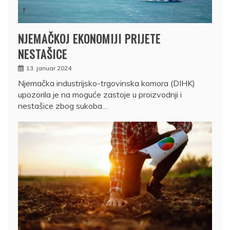
NJEMAČKOJ EKONOMIJI PRIJETE
NESTAŠICE
13. januar 2024.
Njemačka industrijsko-trgovinska komora (DIHK)
upozorila je na moguće zastoje u proizvodnji i
nestašice zbog sukoba…