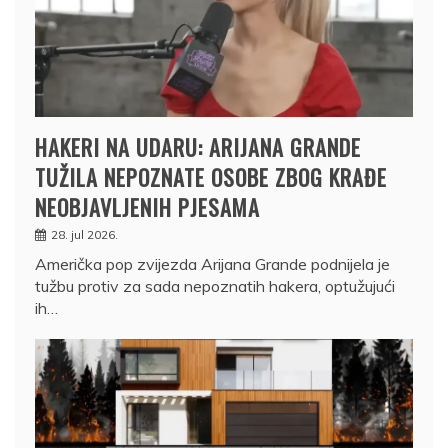
HAKERI NA UDARU: ARIJANA GRANDE
TUŽILA NEPOZNATE OSOBE ZBOG KRAĐE
NEOBJAVLJENIH PJESAMA
28. jul 2026.
Američka pop zvijezda Arijana Grande podnijela je
tužbu protiv za sada nepoznatih hakera, optužujući
ih…