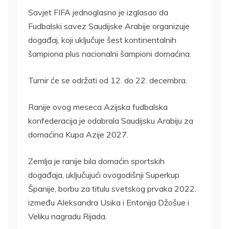
Savjet FIFA jednoglasno je izglasao da
Fudbalski savez Saudijske Arabije organizuje
događaj, koji uključuje šest kontinentalnih
šampiona plus nacionalni šampioni domaćina.
Turnir će se održati od 12. do 22. decembra.
Ranije ovog meseca Azijska fudbalska
konfederacija je odabrala Saudijsku Arabiju za
domaćina Kupa Azije 2027.
Zemlja je ranije bila domaćin sportskih
događaja, uključujući ovogodišnji Superkup
Španije, borbu za titulu svetskog prvaka 2022.
između Aleksandra Usika i Entonija Džošue i
Veliku nagradu Rijada.