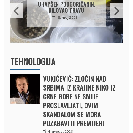
OSUMNJIČEN DA JE
PRODAO TUĐI BMW,
DRŽAVU NAPUSTIO
BRODOM
12. februar 2025.
TEHNOLOGIJA
VUKIĆEVIĆ: ZLOČIN NAD
SRBIMA IZ KRAJINE NIKO IZ
CRNE GORE NE SMIJE
PROSLAVLJATI, OVIM
SKANDALOM SE MORA
POZABAVITI PREMIJER!
4. avgust 2026.