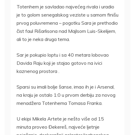
Totenhem je savladao najvećeg rivala i uradio
je to golom senegalskog veziste u samom finišu
prvog poluvremena – pogotku Sara je prethodio
čist faul Rišarlisona nad Majlsom Luis-Skelijem,
ali to je neka druga tema.
Sar je pokupio loptu i sa 40 metara lobovao
Davida Raju koji je stajao gotovo na ivici
kaznenog prostora .
Sparsi su imali bolje šanse, imao ih je i Arsenal,
na kraju je ostalo 1:0 u prvom derbiju za novog
menadžera Totenhema Tomasa Franka.
U ekipi Mikela Artete je nešto više od 15
minuta proveo Đekereš, najveće ljetnje
pojačanje, doskorašnji golgeter lisabonskog