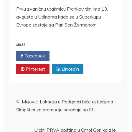
Prvu zvaničnu utakmicu Frankov tim ima 13.
avgusta u Udinama kada se u Superkupu
Evrope sastaje sa Pari Sen Žermenom.
SHARE
Facebook
Twitter
Pinterest
Linkedin
Kretanje
Mujović: Lokacija u Podgorici biće ustupljena
Skupštini za promociju saradnje sa EU
članka
Ulcinj PRVA opština u Crnoj Gori koja je