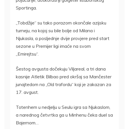
Sportinga.
„Tobdžije“ su tako porazom okončale azijsku
turneju, na kojoj su bile bolje od Milana i
Njukasla, a posljednje dvije provjere pred start
sezone u Premijer ligi imaće na svom
„Emirejtsu“.
Šestog avgusta dočekuju Viljareal, a tri dana
kasnije Atletik Bilbao pred okršaj sa Mančester
junajtedom na „Old trafordu“ koji je zakazan za
17. avgust.
Totenhem u nedjelju u Seulu igra sa Njukaslom,
a narednog četvrtka ga u Minhenu čeka duel sa
Bajernom…