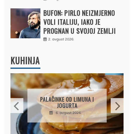
BUFON: PIRLO NEIZMJERNO
VOLI ITALIJU, IAKO JE
PROGNAN U SVOJOJ ZEMLJI
2. avgust 2026.
KUHINJA
BRZI KOLAČ BEZ PEČENJA:
PIŠKOTE, MALINE I
ČOKOLADA U SAVRŠENOJ
KOMBINACIJI
6. avgust 2026.