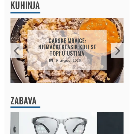
KUHINJA
ČIZKEJK S BOROVNICAMA:
KREMASTI KOLAČ BEZ
PEČENJA KOJI OSVAJA NA
PRVI ZALOGAJ
9. avgust 2026.
ZABAVA