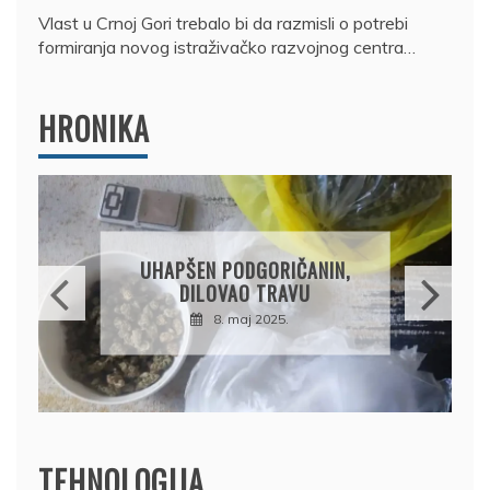
Vlast u Crnoj Gori trebalo bi da razmisli o potrebi
formiranja novog istraživačko razvojnog centra…
HRONIKA
DRŽAVLJANIN RUSIJE
OSUMNJIČEN DA JE
PRODAO TUĐI BMW,
DRŽAVU NAPUSTIO
BRODOM
12. februar 2025.
TEHNOLOGIJA