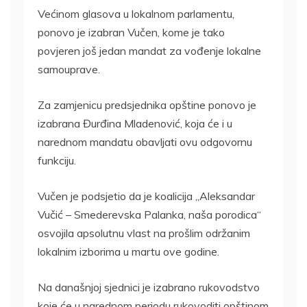
Većinom glasova u lokalnom parlamentu,
ponovo je izabran Vučen, kome je tako
povjeren još jedan mandat za vođenje lokalne
samouprave.
Za zamjenicu predsjednika opštine ponovo je
izabrana Đurđina Mladenović, koja će i u
narednom mandatu obavljati ovu odgovornu
funkciju.
Vučen je podsjetio da je koalicija „Aleksandar
Vučić – Smederevska Palanka, naša porodica“
osvojila apsolutnu vlast na prošlim održanim
lokalnim izborima u martu ove godine.
Na današnjoj sjednici je izabrano rukovodstvo
koje će u narednom periodu rukovoditi opštinom