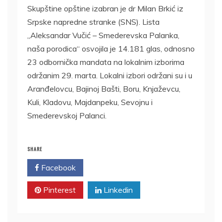
Skupštine opštine izabran je dr Milan Brkić iz
Srpske napredne stranke (SNS). Lista
„Aleksandar Vučić – Smederevska Palanka,
naša porodica“ osvojila je 14.181 glas, odnosno
23 odbornička mandata na lokalnim izborima
održanim 29. marta. Lokalni izbori održani su i u
Aranđelovcu, Bajinoj Bašti, Boru, Knjaževcu,
Kuli, Kladovu, Majdanpeku, Sevojnu i
Smederevskoj Palanci.
SHARE
Facebook
Twitter
Pinterest
Linkedin