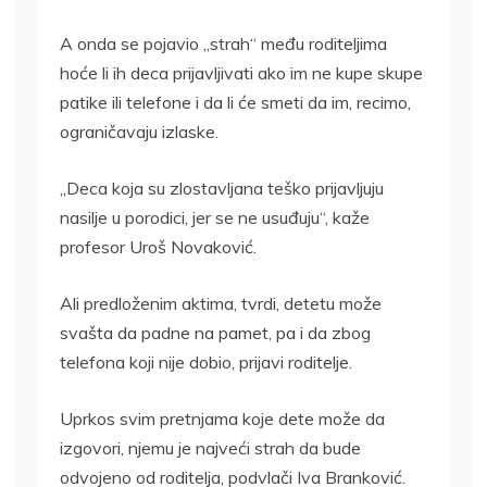
A onda se pojavio „strah“ među roditeljima
hoće li ih deca prijavljivati ako im ne kupe skupe
patike ili telefone i da li će smeti da im, recimo,
ograničavaju izlaske.
„Deca koja su zlostavljana teško prijavljuju
nasilje u porodici, jer se ne usuđuju“, kaže
profesor Uroš Novaković.
Ali predloženim aktima, tvrdi, detetu može
svašta da padne na pamet, pa i da zbog
telefona koji nije dobio, prijavi roditelje.
Uprkos svim pretnjama koje dete može da
izgovori, njemu je najveći strah da bude
odvojeno od roditelja, podvlači Iva Branković.