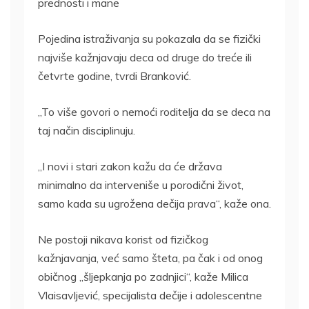
prednosti i mane
Pojedina istraživanja su pokazala da se fizički
najviše kažnjavaju deca od druge do treće ili
četvrte godine, tvrdi Branković.
„To više govori o nemoći roditelja da se deca na
taj način disciplinuju.
„I novi i stari zakon kažu da će država
minimalno da interveniše u porodični život,
samo kada su ugrožena dečija prava“, kaže ona.
Ne postoji nikava korist od fizičkog
kažnjavanja, već samo šteta, pa čak i od onog
običnog „šljepkanja po zadnjici“, kaže Milica
Vlaisavljević, specijalista dečije i adolescentne