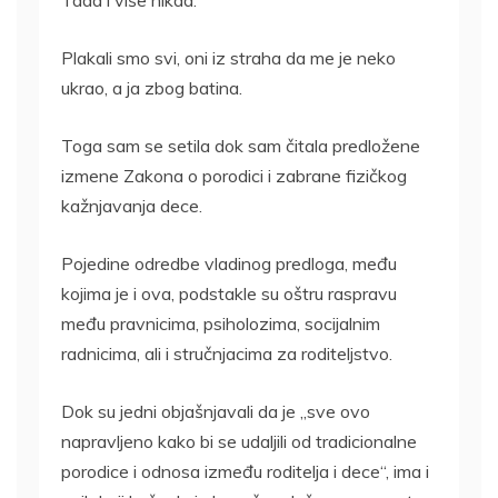
Plakali smo svi, oni iz straha da me je neko
ukrao, a ja zbog batina.
Toga sam se setila dok sam čitala predložene
izmene Zakona o porodici i zabrane fizičkog
kažnjavanja dece.
Pojedine odredbe vladinog predloga, među
kojima je i ova, podstakle su oštru raspravu
među pravnicima, psiholozima, socijalnim
radnicima, ali i stručnjacima za roditeljstvo.
Dok su jedni objašnjavali da je „sve ovo
napravljeno kako bi se udaljili od tradicionalne
porodice i odnosa između roditelja i dece“, ima i