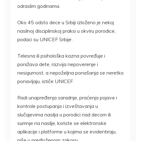
odraslim godinama.
Oko 45 odsto dece u Srbiji izloženo je nekoj
nasilnoj disciplinskoj praksi u okviru porodice,
podaci su UNICEF Srbije .
Telesna ili psihološka kazna povređuje i
ponižava dete, razvija nepoverenje i
nesigurnost, a nepoželjna ponašanja se neretko
ponavljaju, ističe UNICEF.
Radi unapređenja saradnje, praćenja pojave i
kontrole postupanja i izveštavanja u
slučajevima nasilja u porodici nad decom ili
sumnje na nasilje, koriste se elektronske
aplikacije i platforme u kojima se evidentiraju,
piše u predloženom zakonu.