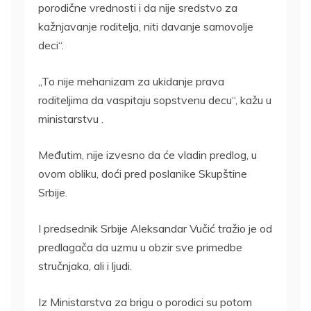
porodične vrednosti i da nije sredstvo za
kažnjavanje roditelja, niti davanje samovolje
deci“.
„To nije mehanizam za ukidanje prava
roditeljima da vaspitaju sopstvenu decu“, kažu u
ministarstvu .
Međutim, nije izvesno da će vladin predlog, u
ovom obliku, doći pred poslanike Skupštine
Srbije.
I predsednik Srbije Aleksandar Vučić tražio je od
predlagača da uzmu u obzir sve primedbe
stručnjaka, ali i ljudi.
Iz Ministarstva za brigu o porodici su potom