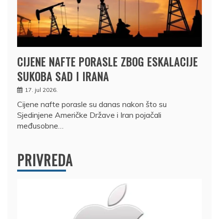
CIJENE NAFTE PORASLE ZBOG ESKALACIJE
SUKOBA SAD I IRANA
17. jul 2026.
Cijene nafte porasle su danas nakon što su
Sjedinjene Američke Države i Iran pojačali
međusobne…
PRIVREDA