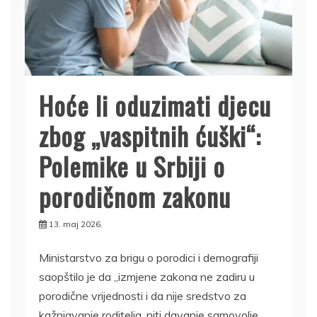
Hoće li oduzimati djecu
zbog „vaspitnih ćuški“:
Polemike u Srbiji o
porodičnom zakonu
13. maj 2026.
Ministarstvo za brigu o porodici i demografiji
saopštilo je da „izmjene zakona ne zadiru u
porodične vrijednosti i da nije sredstvo za
kažnjavanje roditelja, niti davanje samovolje