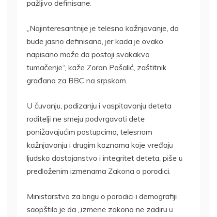
pažljivo definisane.
„Najinteresantnije je telesno kažnjavanje, da
bude jasno definisano, jer kada je ovako
napisano može da postoji svakakvo
tumačenje“, kaže Zoran Pašalić, zaštitnik
građana za BBC na srpskom.
U čuvanju, podizanju i vaspitavanju deteta
roditelji ne smeju podvrgavati dete
ponižavajućim postupcima, telesnom
kažnjavanju i drugim kaznama koje vređaju
ljudsko dostojanstvo i integritet deteta, piše u
predloženim izmenama Zakona o porodici.
Ministarstvo za brigu o porodici i demografiji
saopštilo je da „izmene zakona ne zadiru u