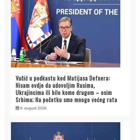
Vučić u podkastu kod Matijasa Defnera:
Nisam ovdje da udovoljim Rusima,
Ukrajincima ili bilo kome drugom – osim
Srbima; Na početku smo mnogo većeg rata
9. avgust 2026.