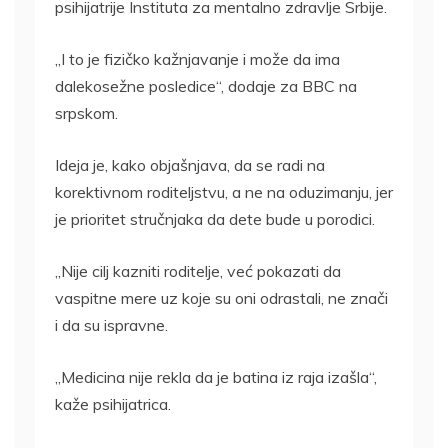
psihijatrije Instituta za mentalno zdravlje Srbije.
„I to je fizičko kažnjavanje i može da ima
dalekosežne posledice“, dodaje za BBC na
srpskom.
Ideja je, kako objašnjava, da se radi na
korektivnom roditeljstvu, a ne na oduzimanju, jer
je prioritet stručnjaka da dete bude u porodici.
„Nije cilj kazniti roditelje, već pokazati da
vaspitne mere uz koje su oni odrastali, ne znači
i da su ispravne.
„Medicina nije rekla da je batina iz raja izašla“,
kaže psihijatrica.