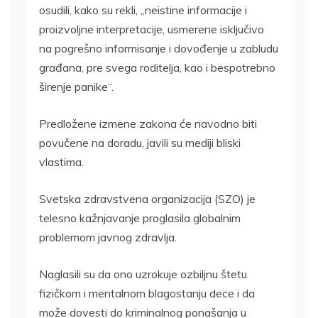
osudili, kako su rekli, „neistine informacije i
proizvoljne interpretacije, usmerene isključivo
na pogrešno informisanje i dovođenje u zabludu
građana, pre svega roditelja, kao i bespotrebno
širenje panike“.
Predložene izmene zakona će navodno biti
povučene na doradu, javili su mediji bliski
vlastima.
Svetska zdravstvena organizacija (SZO) je
telesno kažnjavanje proglasila globalnim
problemom javnog zdravlja.
Naglasili su da ono uzrokuje ozbiljnu štetu
fizičkom i mentalnom blagostanju dece i da
može dovesti do kriminalnog ponašanja u