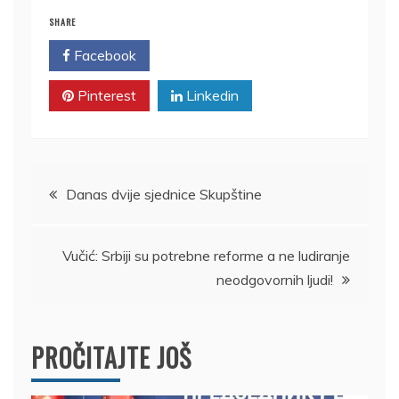
SHARE
Facebook
Twitter
Pinterest
Linkedin
Kretanje
Danas dvije sjednice Skupštine
članka
Vučić: Srbiji su potrebne reforme a ne ludiranje
neodgovornih ljudi!
PROČITAJTE JOŠ