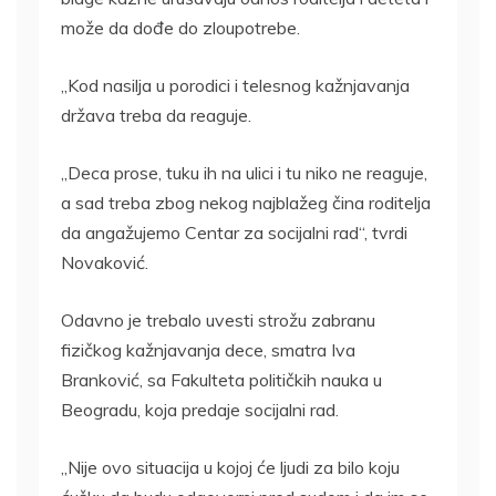
može da dođe do zloupotrebe.
„Kod nasilja u porodici i telesnog kažnjavanja
država treba da reaguje.
„Deca prose, tuku ih na ulici i tu niko ne reaguje,
a sad treba zbog nekog najblažeg čina roditelja
da angažujemo Centar za socijalni rad“, tvrdi
Novaković.
Odavno je trebalo uvesti strožu zabranu
fizičkog kažnjavanja dece, smatra Iva
Branković, sa Fakulteta političkih nauka u
Beogradu, koja predaje socijalni rad.
„Nije ovo situacija u kojoj će ljudi za bilo koju