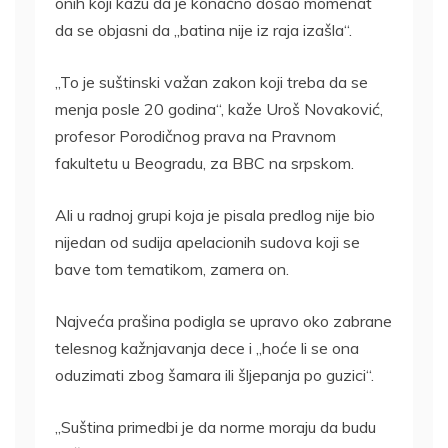
onih koji kažu da je konačno došao momenat
da se objasni da „batina nije iz raja izašla“.
„To je suštinski važan zakon koji treba da se
menja posle 20 godina“, kaže Uroš Novaković,
profesor Porodičnog prava na Pravnom
fakultetu u Beogradu, za BBC na srpskom.
Ali u radnoj grupi koja je pisala predlog nije bio
nijedan od sudija apelacionih sudova koji se
bave tom tematikom, zamera on.
Najveća prašina podigla se upravo oko zabrane
telesnog kažnjavanja dece i „hoće li se ona
oduzimati zbog šamara ili šljepanja po guzici“.
„Suština primedbi je da norme moraju da budu