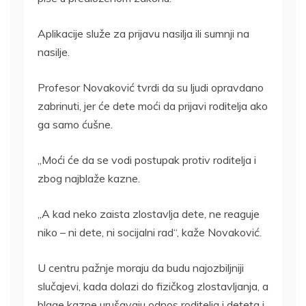
Aplikacije služe za prijavu nasilja ili sumnji na
nasilje.
Profesor Novaković tvrdi da su ljudi opravdano
zabrinuti, jer će dete moći da prijavi roditelja ako
ga samo ćušne.
„Moći će da se vodi postupak protiv roditelja i
zbog najblaže kazne.
„A kad neko zaista zlostavlja dete, ne reaguje
niko – ni dete, ni socijalni rad“, kaže Novaković.
U centru pažnje moraju da budu najozbiljniji
slučajevi, kada dolazi do fizičkog zlostavljanja, a
blage kazne urušavaju odnos roditelja i deteta i