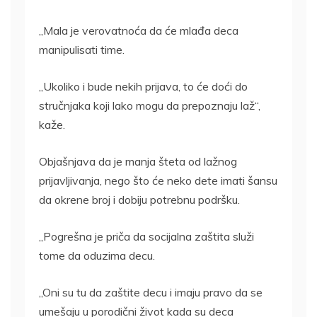
„Mala je verovatnoća da će mlađa deca
manipulisati time.
„Ukoliko i bude nekih prijava, to će doći do
stručnjaka koji lako mogu da prepoznaju laž“,
kaže.
Objašnjava da je manja šteta od lažnog
prijavljivanja, nego što će neko dete imati šansu
da okrene broj i dobiju potrebnu podršku.
„Pogrešna je priča da socijalna zaštita služi
tome da oduzima decu.
„Oni su tu da zaštite decu i imaju pravo da se
umešaju u porodični život kada su deca