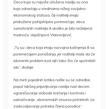
Deca koja su najviše izložena nasilju su ona
koja odrastaju u sredinama nižeg socijalno-
ekonomskog statusa, čiji roditelji imaju
pridružene psihijatrijske poremećaje, deca
samohranih roditelja ili ukoliko je bila neželjena
trudnoća, objašnjava Vlaisavljević.
„Tu su i deca koja imaju razvojna kašnjenja ili sa
poremećajem ponašanja, jer roditelji misle da će
iskoreniti problem kod njih tako što će upotrebiti
silu“, dodaje.
Na meti pojedinih kritika našle su se odredbe,
poput lakšeg prijavljivanja nasilja nad decom,
ograničavanje slobode kretanja i kontrola i
uskraćivanje „ekonomskih resursa potrebnih za
zadovoljavanje potreba člana porodice“.