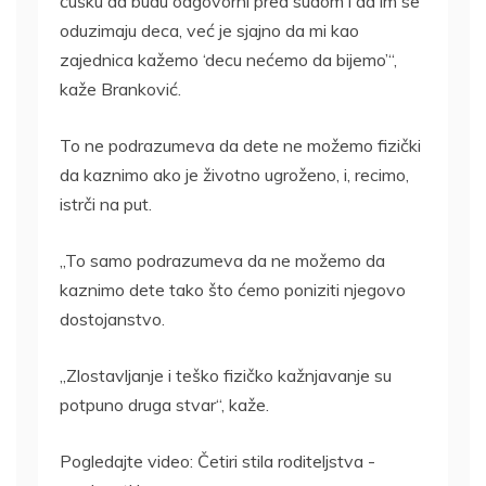
ćušku da budu odgovorni pred sudom i da im se
oduzimaju deca, već je sjajno da mi kao
zajednica kažemo ‘decu nećemo da bijemo’“,
kaže Branković.
To ne podrazumeva da dete ne možemo fizički
da kaznimo ako je životno ugroženo, i, recimo,
istrči na put.
„To samo podrazumeva da ne možemo da
kaznimo dete tako što ćemo poniziti njegovo
dostojanstvo.
„Zlostavljanje i teško fizičko kažnjavanje su
potpuno druga stvar“, kaže.
Pogledajte video: Četiri stila roditeljstva -