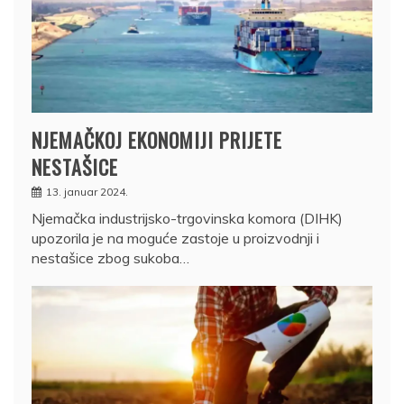
NJEMAČKOJ EKONOMIJI PRIJETE
NESTAŠICE
13. januar 2024.
Njemačka industrijsko-trgovinska komora (DIHK)
upozorila je na moguće zastoje u proizvodnji i
nestašice zbog sukoba…