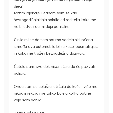
djeci“
Mrzim injekcije i jednom sam se kao
šestogodišnjakinja sakrila od roditelja kako me
ne bi odveli da mi daju penicilin.
Činilo mi se da sam satima sedela sklupčana
između dva automobila blizu kuće, posmatrajući
ih kako me traže i beznadežno dozivaju.
Ćutala sam, sve dok nisam čula da će pozvati
policiju.
Onda sam se uplašila, otrčala do kuće i više me
nikad injekcija nije toliko bolela koliko batine
koje sam dobila.
Tada i više nikad.