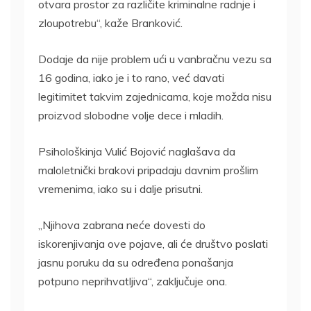
otvara prostor za različite kriminalne radnje i
zloupotrebu“, kaže Branković.
Dodaje da nije problem ući u vanbračnu vezu sa
16 godina, iako je i to rano, već davati
legitimitet takvim zajednicama, koje možda nisu
proizvod slobodne volje dece i mladih.
Psihološkinja Vulić Bojović naglašava da
maloletnički brakovi pripadaju davnim prošlim
vremenima, iako su i dalje prisutni.
„Njihova zabrana neće dovesti do
iskorenjivanja ove pojave, ali će društvo poslati
jasnu poruku da su određena ponašanja
potpuno neprihvatljiva“, zaključuje ona.