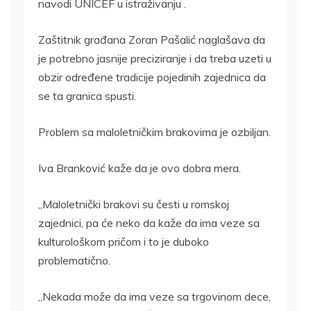
navodi UNICEF u istraživanju .
Zaštitnik građana Zoran Pašalić naglašava da
je potrebno jasnije preciziranje i da treba uzeti u
obzir određene tradicije pojedinih zajednica da
se ta granica spusti.
Problem sa maloletničkim brakovima je ozbiljan.
Iva Branković kaže da je ovo dobra mera.
„Maloletnički brakovi su česti u romskoj
zajednici, pa će neko da kaže da ima veze sa
kulturološkom pričom i to je duboko
problematično.
„Nekada može da ima veze sa trgovinom dece,