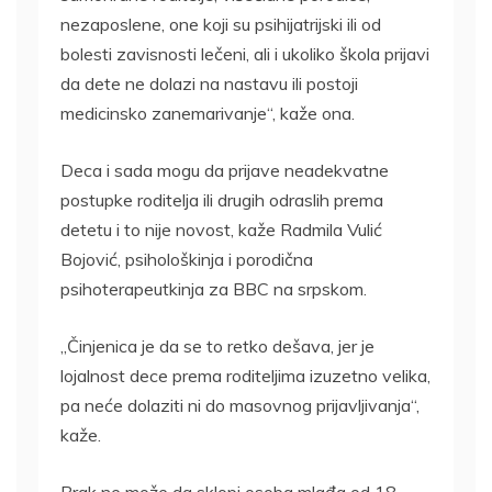
nezaposlene, one koji su psihijatrijski ili od
bolesti zavisnosti lečeni, ali i ukoliko škola prijavi
da dete ne dolazi na nastavu ili postoji
medicinsko zanemarivanje“, kaže ona.
Deca i sada mogu da prijave neadekvatne
postupke roditelja ili drugih odraslih prema
detetu i to nije novost, kaže Radmila Vulić
Bojović, psihološkinja i porodična
psihoterapeutkinja za BBC na srpskom.
„Činjenica je da se to retko dešava, jer je
lojalnost dece prema roditeljima izuzetno velika,
pa neće dolaziti ni do masovnog prijavljivanja“,
kaže.
Brak ne može da sklopi osoba mlađa od 18