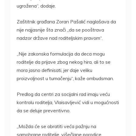
ugrožena“, dodaje.
Zaštitnik građana Zoran Pašalić naglašava da
nije najjasnije šta znači „da se pooštrava
nadzor države nad roditeljskim pravom“.
„Nije zakonska formulacija da deca mogu
roditelje da prijave zbog nekog hira, ali to se
mora jasno definisati, jer daje veliku
proizvoljnost u tumačenju“, kaže ombudsman.
Predlog da centri za socijalni rad imaju veću
kontrolu roditelja, Vlaisavljević vidi u mogućnosti
da se deluje preventivno.
„Možda će se obratiti veća pažnju na
samohrane roditelje, višečlane porodice,