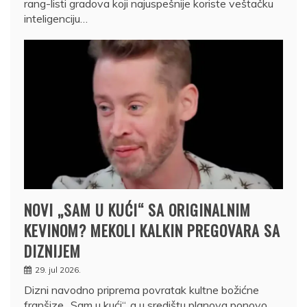
rang-listi gradova koji najuspešnije koriste veštačku
inteligenciju…
NOVI „SAM U KUĆI“ SA ORIGINALNIM
KEVINOM? MEKOLI KALKIN PREGOVARA SA
DIZNIJEM
29. jul 2026.
Dizni navodno priprema povratak kultne božićne
franšize „Sam u kući“, a u središtu planova ponovo…