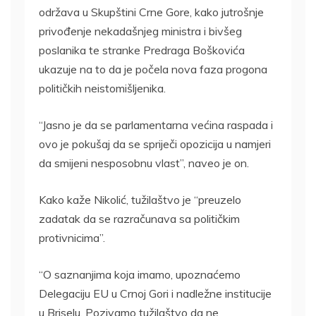
održava u Skupštini Crne Gore, kako jutrošnje
privođenje nekadašnjeg ministra i bivšeg
poslanika te stranke Predraga Boškovića
ukazuje na to da je počela nova faza progona
političkih neistomišljenika.
“Jasno je da se parlamentarna većina raspada i
ovo je pokušaj da se spriječi opozicija u namjeri
da smijeni nesposobnu vlast”, naveo je on.
Kako kaže Nikolić, tužilaštvo je “preuzelo
zadatak da se razračunava sa političkim
protivnicima”.
“O saznanjima koja imamo, upoznaćemo
Delegaciju EU u Crnoj Gori i nadležne institucije
u Briselu. Pozivamo tužilaštvo da ne