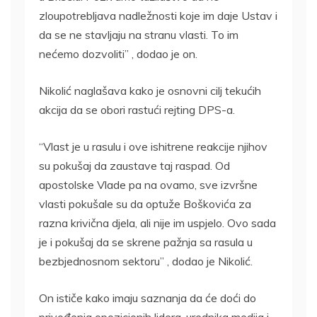
zloupotrebljava nadležnosti koje im daje Ustav i
da se ne stavljaju na stranu vlasti. To im
nećemo dozvoliti” , dodao je on.
Nikolić naglašava kako je osnovni cilj tekućih
akcija da se obori rastući rejting DPS-a.
“Vlast je u rasulu i ove ishitrene reakcije njihov
su pokušaj da zaustave taj raspad. Od
apostolske Vlade pa na ovamo, sve izvršne
vlasti pokušale su da optuže Boškovića za
razna krivična djela, ali nije im uspjelo. Ovo sada
je i pokušaj da se skrene pažnja sa rasula u
bezbjednosnom sektoru” , dodao je Nikolić.
On ističe kako imaju saznanja da će doći do
privođenja opozicionih lidera, urednika medija i