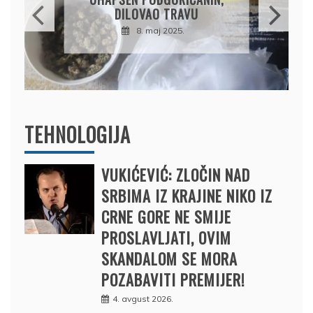
PRODAO TUĐI BMW,
DRŽAVU NAPUSTIO
BRODOM
12. februar 2025.
TEHNOLOGIJA
VUKIĆEVIĆ: ZLOČIN NAD
SRBIMA IZ KRAJINE NIKO IZ
CRNE GORE NE SMIJE
PROSLAVLJATI, OVIM
SKANDALOM SE MORA
POZABAVITI PREMIJER!
4. avgust 2026.