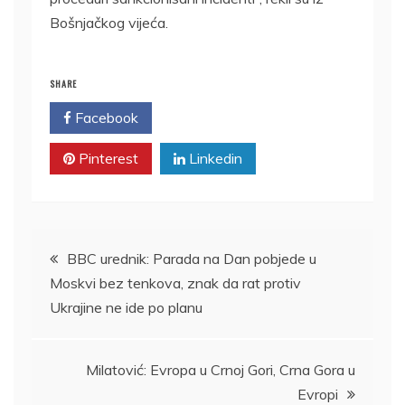
Bošnjačkog vijeća.
SHARE
Facebook
Twitter
Pinterest
Linkedin
Kretanje
BBC urednik: Parada na Dan pobjede u
Moskvi bez tenkova, znak da rat protiv
članka
Ukrajine ne ide po planu
Milatović: Evropa u Crnoj Gori, Crna Gora u
Evropi