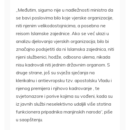
„Međutim, sigurno nije u nadležnosti ministra da
se bavi poslovima bilo koje vjerske organizacije,
niti njenim velikodostojnicima, a posebno ne
reisom Islamske zajednice. Ako se već ulazi u
analizu djelovanja vjerskih organizacija, bilo bi
značajno podsjetiti da ni Islamska zajednica, niti
njeni službenici, hodže, odbosno ulema, nikada
nisu kadrovali niti jednim državnim organom. S
druge strane, još su svježa sjećanja na
klerikalnu i antievropsku tzv. apostolsku Vladu i
njenog premijera i njihovo kadrovanje , te
svjetonazore i porive kojima su vođeni, kada su
iz javnih službi neselektivno udaljili više stotina
funkcionera pripadnika manjinskih naroda“, piše
u saopštenju.