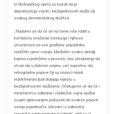
Iz Bošnjačkog vijeća su kazali da je
depolitizacija vojnih i bezbjednosnih službi cilj
svakog demokratskog društva.
„Nadamo se da će se na tome više raditi u
kontekstu snaženje institucija i njihove
otvorenosti za sve građane, pripadnike
različitih vjera i nacija. Međutim, ovakvi detalji,
kojima svjedočimo u javnosti, nisu ohrabrenje da
stvari idu u dobrom smjeru, već suprotno-da
retrogradne pojave čiji su nosioci mladi
indoktrinirani ljudi dobijaju mjesto u
bezbjednosnim službama. Očekujemo se da će i
ministarstvo odbrane i nadležne vojne službe
svojim djelovanjem pokazati da ovakve pojave
ostaju pojedinačni, izlovani i u zakonitoj
proceduri sankcionisani incidenti“, rekli su iz