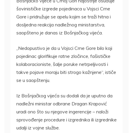
Bošnjačko vijeće u Crnoj Gori najoštrije osuđuje
šovinističke izgrede pojedinaca u Vojsci Crne
Gore i pridružuje se apelu kojim se traži hitna i
dosljedna reakcija nadležnog ministarstva,
saopšteno je danas iz Bošnjačkog vijeća.
„Nedopustivo je da u Vojsci Crne Gore bilo koji
pojedinac glorifikuje ratne zločince, fašističke
kolaboracioniste, šalje poruke netrpeljivosti i
takve pojave moraju biti strogo kažnjene“, ističe
se u saopštenju.
Iz Bošnjačkog vijeća su dodali da je uputno da
nadležni ministar odbrane Dragan Krapović
uradi ono što su njegove ingerencije – naloži
sprovođenje procedure i izgrednika ili izgrednike
udalji iz vojne službe.