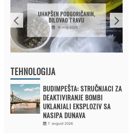
DRŽAVLJANIN RUSIJE
OSUMNJIČEN DA JE
PRODAO TUĐI BMW,
DRŽAVU NAPUSTIO
BRODOM
12. februar 2025.
TEHNOLOGIJA
BUDIMPEŠTA: STRUČNJACI ZA
DEAKTIVIRANJE BOMBI
UKLANJALI EKSPLOZIV SA
NASIPA DUNAVA
7. avgust 2026.