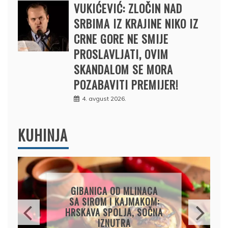
VUKIĆEVIĆ: ZLOČIN NAD
SRBIMA IZ KRAJINE NIKO IZ
CRNE GORE NE SMIJE
PROSLAVLJATI, OVIM
SKANDALOM SE MORA
POZABAVITI PREMIJER!
4. avgust 2026.
KUHINJA
OSVJEŽAVAJUĆA
LIMUNADA OD
KRASTAVCA: SAVRŠEN
NAPITAK ZA VRELE DANE