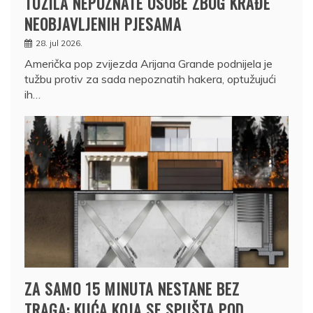
TUŽILA NEPOZNATE OSOBE ZBOG KRAĐE
NEOBJAVLJENIH PJESAMA
28. jul 2026.
Američka pop zvijezda Arijana Grande podnijela je
tužbu protiv za sada nepoznatih hakera, optužujući
ih…
ZA SAMO 15 MINUTA NESTANE BEZ
TRAGA: KUĆA KOJA SE SPUŠTA POD